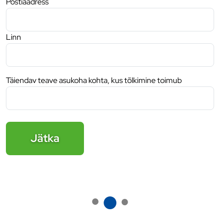
Postiaadress
Linn
Täiendav teave asukoha kohta, kus tõlkimine toimub
Jätka
●
●
●