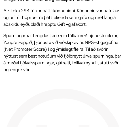
Alls tóku 294 túlkar þátt í könnuninni. Könnunin var nafnlaus
og þrír úr hópi þeirra þátttakenda sem gáfu upp netfang á
aðskildu eyðublaði hrepptu Gift -gjafakort.
Spurningarnar tengdust ánægju túlka með þjónustu okkar,
Youpret-appið, þjónustu við viðskiptavini, NPS-stigagjöfina
(Net Promoter Score) 1 og ýmislegt fleira. Til að svörin
nýttust sem best notuðum við fjölbreytt úrval spurninga, þar
á meðal fjölvalsspurningar, gátreiti, fellivalmyndir, stutt svör
og lengri svör.