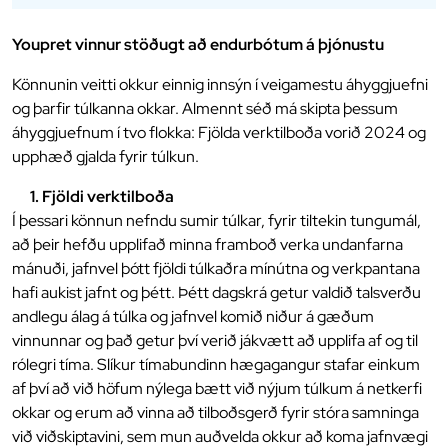
Youpret vinnur stöðugt að endurbótum á þjónustu
Könnunin veitti okkur einnig innsýn í veigamestu áhyggjuefni
og þarfir túlkanna okkar. Almennt séð má skipta þessum
áhyggjuefnum í tvo flokka: Fjölda verktilboða vorið 2024 og
upphæð gjalda fyrir túlkun.
1. Fjöldi verktilboða
Í þessari könnun nefndu sumir túlkar, fyrir tiltekin tungumál,
að þeir hefðu upplifað minna framboð verka undanfarna
mánuði, jafnvel þótt fjöldi túlkaðra mínútna og verkpantana
hafi aukist jafnt og þétt. Þétt dagskrá getur valdið talsverðu
andlegu álag á túlka og jafnvel komið niður á gæðum
vinnunnar og það getur því verið jákvætt að upplifa af og til
rólegri tíma. Slíkur tímabundinn hægagangur stafar einkum
af því að við höfum nýlega bætt við nýjum túlkum á netkerfi
okkar og erum að vinna að tilboðsgerð fyrir stóra samninga
við viðskiptavini, sem mun auðvelda okkur að koma jafnvægi