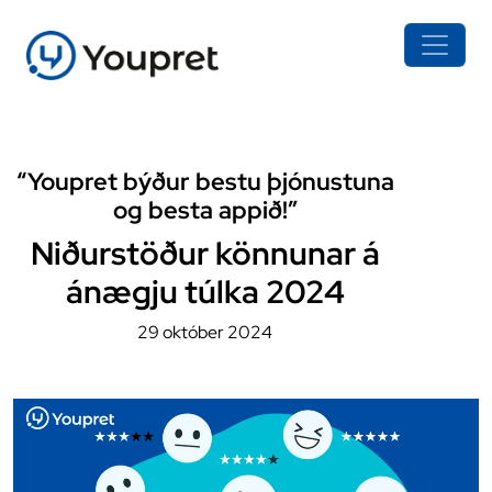
“Youpret býður bestu þjónustuna
og besta appið!”
Niðurstöður könnunar á
ánægju túlka 2024
29 október 2024