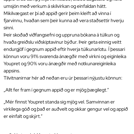
umsjón með verkum á skilvirkan og einfaldan hátt.
Mikilvægast er þí að appið gerir þeim kleift að vinna í
fjarvinnu, hvaðan sem þeir kunna að vera staðsettir hverju
sinni.
Þeir skoðað viðfangsefni og uppruna bókana á túlkun og
hvaða greiðslu viðskiptavinur býður. Þeir geta einnig veitt
endurgjöf í gegnum appið eftir hverja túlkunarlotu. Í þessari
könnun voru 91% svarenda ánægðir með virkni og eiginleika
Youpret og 90% voru ánægðir með notkunareiginleika
appsins.
Tilvitnanirnar hér að neðan eru úr þessari nýjustu könnun:
„Allt fer fram í gegnum appið og er mjög þægilegt.“
„Mér finnst Youpret standa sig mjög vel. Samvinnan er
virkilega góð og það er auðvelt og okkar gengur vel og appið
er einfalt og skýrt.“