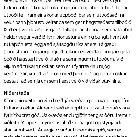
viðskiptavinir okkar, þeir sem senda okkur flest verk fyrir
túlkana okkar, koma til okkar gegnum opinber útboð. Í opnu
útboði fer fram eins konar uppboð, þar sem útboðsaðilinn
velur þann þjónustuveitanda sem gerir hagstæðasta tilboðið.
Það er því ekki aðeins gæði túlkaþjónustunnar sem hafa áhrif
heldur vegur verðið fyrir þjónustuna einnig þungt. Fyrirtæki í
túlkaþjónusta leggja að sjálfsögðu ríka áherslu á gæði
þjónustunnar og aðgengi að túlkum en verða einnig að geta
boðið hagstætt verð til að ná samningum í útboðum. Við
viljum að túlkarnir okkar, sem eru fyrirtækinu mjög
verðmætir, viti að við erum með þeim í liði og gerum okkar
besta til að semja um sem hæst verð við viðskiptavinina.
Niðurstaða
Könnunin veitir innsýn í bæði jákvæða og neikvæða upplifun
túlkanna okkar. Almennt séð er upplifun túlka af því að vinna
fyrir Youpret góð. Jákvæða endurgjöfin tengist öðru fremur
viðleitni Youpret-teymisins til að skapa gott og styðjandi
starfsumhverfi. Ánægjan varðar til dæmis appið, sem er