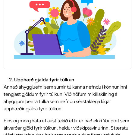
2. Upphæð gjalda fyrir túlkun
Annað áhyggjuefni sem sumir túlkanna nefndu í könnuninni
tengjast gjöldum fyrir túlkun. Við höfum mikill skilning á
áhyggjum þeirra túlka sem nefndu sérstaklega lágar
upphæðir gjalda fyrir túlkun.
Eins og mörg hafa eflaust tekið eftir er það ekki Youpret sem
ákvarðar gjöld fyrir túlkun, heldur viðskiptavinurinn. Stærstu