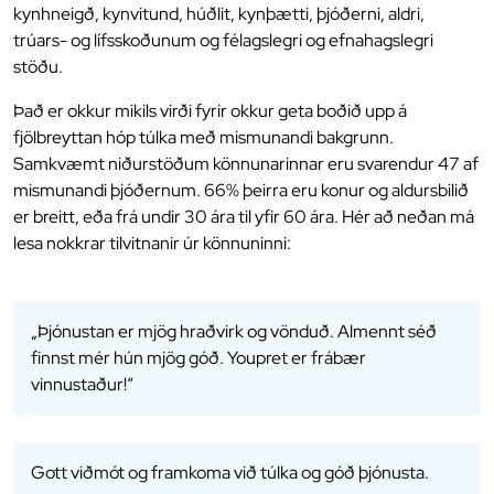
kynhneigð, kynvitund, húðlit, kynþætti, þjóðerni, aldri,
trúars- og lífsskoðunum og félagslegri og efnahagslegri
stöðu.
Það er okkur mikils virði fyrir okkur geta boðið upp á
fjölbreyttan hóp túlka með mismunandi bakgrunn.
Samkvæmt niðurstöðum könnunarinnar eru svarendur 47 af
mismunandi þjóðernum. 66% þeirra eru konur og aldursbilið
er breitt, eða frá undir 30 ára til yfir 60 ára. Hér að neðan má
lesa nokkrar tilvitnanir úr könnuninni:
„Þjónustan er mjög hraðvirk og vönduð. Almennt séð
finnst mér hún mjög góð. Youpret er frábær
vinnustaður!“
Gott viðmót og framkoma við túlka og góð þjónusta.