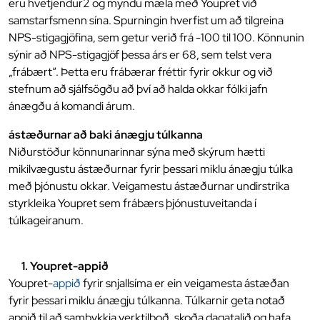
eru hvetjendur2 og myndu mæla með Youpret við
samstarfsmenn sína. Spurningin hverfist um að tilgreina
NPS-stigagjöfina, sem getur verið frá -100 til 100. Könnunin
sýnir að NPS-stigagjöf þessa árs er 68, sem telst vera
„frábært“. Þetta eru frábærar fréttir fyrir okkur og við
stefnum að sjálfsögðu að því að halda okkar fólki jafn
ánægðu á komandi árum.
ástæðurnar að baki ánægju túlkanna
Niðurstöður könnunarinnar sýna með skýrum hætti
mikilvægustu ástæðurnar fyrir þessari miklu ánægju túlka
með þjónustu okkar. Veigamestu ástæðurnar undirstrika
styrkleika Youpret sem frábærs þjónustuveitanda í
túlkageiranum.
1. Youpret-appið
Youpret-
appið
fyrir snjallsíma er ein veigamesta ástæðan
fyrir þessari miklu ánægju túlkanna. Túlkarnir geta notað
appið til að samþykkja verktilboð, skoða dagatalið og hafa