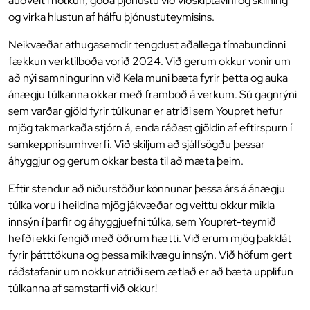
auðvelt í notkun, góða þjónustu við viðskiptavini og skilning
og virka hlustun af hálfu þjónustuteymisins.
Neikvæðar athugasemdir tengdust aðallega tímabundinni
fækkun verktilboða vorið 2024. Við gerum okkur vonir um
að nýi samningurinn við Kela muni bæta fyrir þetta og auka
ánægju túlkanna okkar með framboð á verkum. Sú gagnrýni
sem varðar gjöld fyrir túlkunar er atriði sem Youpret hefur
mjög takmarkaða stjórn á, enda ráðast gjöldin af eftirspurn í
samkeppnisumhverfi. Við skiljum að sjálfsögðu þessar
áhyggjur og gerum okkar besta til að mæta þeim.
Eftir stendur að niðurstöður könnunar þessa árs á ánægju
túlka voru í heildina mjög jákvæðar og veittu okkur mikla
innsýn í þarfir og áhyggjuefni túlka, sem Youpret-teymið
hefði ekki fengið með öðrum hætti. Við erum mjög þakklát
fyrir þátttökuna og þessa mikilvægu innsýn. Við höfum gert
ráðstafanir um nokkur atriði sem ætlað er að bæta upplifun
túlkanna af samstarfi við okkur!