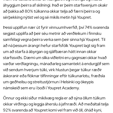
áhyggjum þeirra af skilningi. Það er þeim starfsvenjum okakr
að þakka að 80% túlkanna okkar telja að færni þeirra og
sérþekking nýtist vel og sé mikils metin hjá Youpret.
Þessi upplifun nær út fyrir vinnuumhverfið, því 74% svarenda
segjast upplifa að þeir séu metnir að verðleikum í finnsku
samfélagi vegna þeirra verka sem þeir sinna hjá Youpret. Til
að ná þessum árangri hefur starfsfólk Youpret lagt sig fram
um að starfa á ábyrgan og sjálfbæran hátt innan okkar
starfssviðs. Dæmi um slíka viðleitni eru gagnsæi okkar hvað
varðar verðlagningu, mánaðarleg samantekt á endurgjöf sem
við sendum hverjum túlki, virk hlustun þegar túlkur ræðir
áskoranir eða flóknar tilfinningar eftir túlkunarlotu, fræðsla
um geðheilsu og streitustjórnun í Helsinki og ókeypis
námskeið sem eru í boði í Youpret Academy.
Önnur og ekki síður mikilvæg regla er að sýna öllum túlkum
okkar virðingu og leggja áherslu á jafnræði. Að meðaltali telja
92% svarenda að Youpret komi vel fram við öll, óháð kyni,