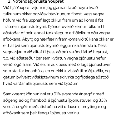
2. Notendaþjónusta Youpret
Við hjá Youpret viljum mjög gjarnan fá að heyra hvað
túlkunum okkar og viðskiptavinunum finnst. Þess vegna
höfum við frá upphafi lagt okkur fram um að koma á fót
frábæru þjónustuteymi. Þjónustuverið kemur túlkum til
aðstoðar ef þeir lenda í tæknilegum erfiðleikum eða vegna
afbókana. Ábyrg og nærfærin framkoma við túlkana okkar er
eitt af því sem þjónustuteymið leggur ríka áherslu á. Þess
vegna sjáum við alltaf til þess að þeirra rödd fái að heyrast,
t.d. við aðstæður þar sem kvörtun vegna þjónustu hefur
verið lögð fram. Við erum auk þess með öflugt þjónustuver
sem starfar innanhúss, en er ekki útvistað til þriðja aðila, og
getum því veitt viðskiptavinum skilvirka og fljótlega aðstoð
hvað varðar alla þjónustu sem við bjóðum.
Samkvæmt könnuninni eru 91% svarenda ánægðir með
aðgengi að og framboði á þjónustu í þjónustuveri og 83%
voru ánægðir með aðstoðina við úrlausnir, breytingar og
afbókanir sem þeir fengu í þjónustuverinu.