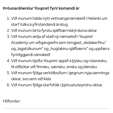
Þróunaráherslur Youpret fyrir komandi ár
Við munum halda nýtt vettvangsnámskeið í Helsinki um
starf túlka á yfirstandandi áratug
Við munum birta fyrstu sjálfbærniskýrsluna okkar
Við munum setja af stað ný námsekið í Youpret
Academy um viðgangsefni sem tengjast „skólakerfinu“
og „lagatúlkunum“ og „hugtakinu sjálfbærni“ og uppfæra
fyrirliggjandi námskeið
Við munum bjóða Youpret-appið á þýsku og rússnesku,
til viðbótar við finnsku, sænsku, ensku og íslensku
Við munum fjölga verktilboðum í gegnum nýja samninga
okkar, svo sem við Kela
Við munum fjölga starfsfólk í þjónustuteyminu okkar.
Höfundur: