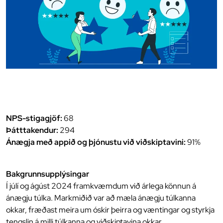
NPS-stigagjöf:
68
Þátttakendur:
294
Ánægja með appið og þjónustu við viðskiptavini:
91%
Bakgrunnsupplýsingar
Í júlí og ágúst 2024 framkvæmdum við árlega könnun á
ánægju túlka. Markmiðið var að mæla ánægju túlkanna
okkar, fræðast meira um óskir þeirra og væntingar og styrkja
tengslin á milli túlkanna og viðskiptavina okkar.