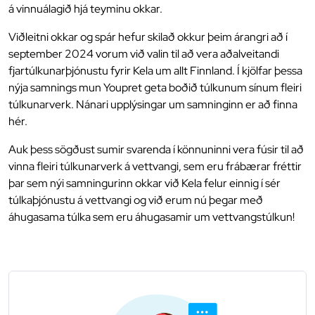
á vinnuálagið hjá teyminu okkar.
Viðleitni okkar og spár hefur skilað okkur þeim árangri að í
september 2024 vorum við valin til að vera aðalveitandi
fjartúlkunarþjónustu fyrir Kela um allt Finnland. Í kjölfar þessa
nýja samnings mun Youpret geta boðið túlkunum sínum fleiri
túlkunarverk. Nánari upplýsingar um samninginn er að finna
hér.
Auk þess sögðust sumir svarenda í könnuninni vera fúsir til að
vinna fleiri túlkunarverk á vettvangi, sem eru frábærar fréttir
þar sem nýi samningurinn okkar við Kela felur einnig í sér
túlkaþjónustu á vettvangi og við erum nú þegar með
áhugasama túlka sem eru áhugasamir um vettvangstúlkun!