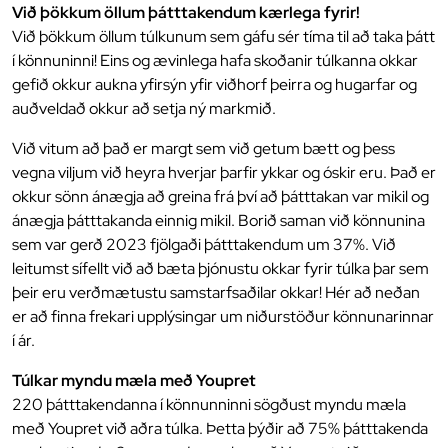
Við þökkum öllum þátttakendum kærlega fyrir!
Við þökkum öllum túlkunum sem gáfu sér tíma til að taka þátt
í könnuninni! Eins og ævinlega hafa skoðanir túlkanna okkar
gefið okkur aukna yfirsýn yfir viðhorf þeirra og hugarfar og
auðveldað okkur að setja ný markmið.
Við vitum að það er margt sem við getum bætt og þess
vegna viljum við heyra hverjar þarfir ykkar og óskir eru. Það er
okkur sönn ánægja að greina frá því að þátttakan var mikil og
ánægja þátttakanda einnig mikil. Borið saman við könnunina
sem var gerð 2023 fjölgaði þátttakendum um 37%. Við
leitumst sífellt við að bæta þjónustu okkar fyrir túlka þar sem
þeir eru verðmætustu samstarfsaðilar okkar! Hér að neðan
er að finna frekari upplýsingar um niðurstöður könnunarinnar
í ár.
Túlkar myndu mæla með Youpret
220 þátttakendanna í könnunninni sögðust myndu mæla
með Youpret við aðra túlka. Þetta þýðir að 75% þátttakenda