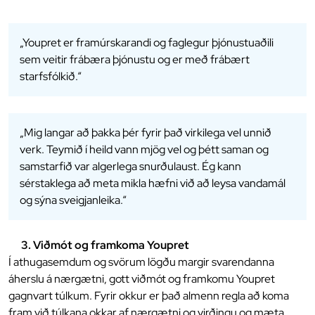
„Youpret er framúrskarandi og faglegur þjónustuaðili
sem veitir frábæra þjónustu og er með frábært
starfsfólkið.“
„Mig langar að þakka þér fyrir það virkilega vel unnið
verk. Teymið í heild vann mjög vel og þétt saman og
samstarfið var algerlega snurðulaust. Ég kann
sérstaklega að meta mikla hæfni við að leysa vandamál
og sýna sveigjanleika.“
3. Viðmót og framkoma Youpret
Í athugasemdum og svörum lögðu margir svarendanna
áherslu á nærgætni, gott viðmót og framkomu Youpret
gagnvart túlkum. Fyrir okkur er það almenn regla að koma
fram við túlkana okkar af nærgætni og virðingu og mæta