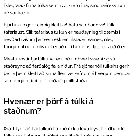
líklegra að finna túlka sem hvorki eru í hagsmunaárekstrum
né vanhæfir.
Fjartúlkun gerir einnig kleift að hafa samband við túlk
tafarlaust. Slík tafarlaus túlkun er nauðsynleg til dæmis í
neyðartilvikum þar sem ekki er til staðar sameiginlegt
tungumál og mikilvægt er að ná í túlk eins fljótt og auðið er.
Mestu kostir fjartúlkunar eru þó umhverfisvæni og sú
staðreynd að ferðalög falla niður. Frá sjónarhóli túlksins gerir
þetta þeim kleift að sinna fleiri verkefnum á hverjum degi þar
sem enginn tími fer í ferðalög milli staða.
Hvenær er þörf á túlki á
staðnum?
Þrátt fyrir að fjartúlkun hafi að miklu leyti leyst hefðbundna
túlkun á staðnum af hólmi, eru til aðstæður þar sem