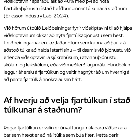
viðskiptavinir sparaðu allt að 40% með því að nota
fjartúlkaþjónustu í stað hefðbundinnar túlkunar á staðnum
(Ericsson Industry Lab, 2024).
Við höfum útbúið Leiðbeiningar fyrir viðskiptavini til að hjálpa
viðskiptavinum okkar að nýta fjartúlkaþjónustu sem best.
Leiðbeiningarnar eru ætlaðar öllum sem kunna að þurfa á
aðstoð túlka að halda í starfi sínu — til dæmis við þjónustu við
erlenda viðskiptavini á sjúkrahúsum, í atvinnuþjónustu,
skólum og leikskólum, eða við meðferð lagamála. Handbókin
leggur áherslu á fjartúlkun og veitir hagnýt ráð um hvernig á
að panta fjartúlk á hnökralausan hátt.
Af hverju að velja fjartúlkun í stað
túlkunar á staðnum?
Þegar fjartúlkun er valin er úrval tungumálapara víðtækara
þar sem hægt er að ná í túlka sem búa fjær. Þetta gerir