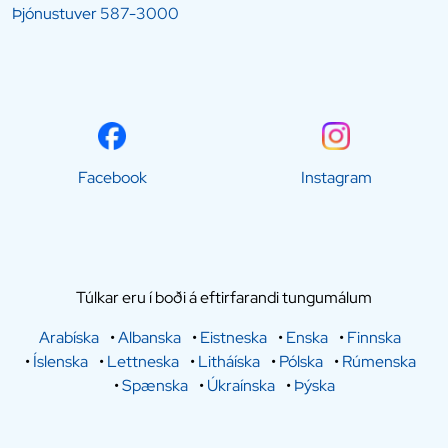
Þjónustuver
587-3000
Facebook
Instagram
Túlkar eru í boði á eftirfarandi tungumálum
Arabíska
•
Albanska
•
Eistneska
•
Enska
•
Finnska
•
Íslenska
•
Lettneska
•
Litháíska
•
Pólska
•
Rúmenska
•
Spænska
•
Úkraínska
•
Þýska