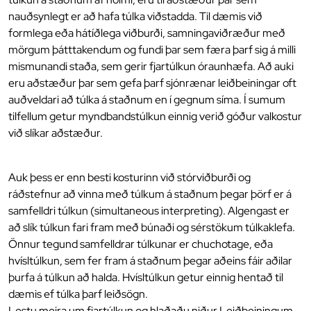
nauðsynlegt er að hafa túlka viðstadda. Til dæmis við
formlega eða hátíðlega viðburði, samningaviðræður með
mörgum þátttakendum og fundi þar sem færa þarf sig á milli
mismunandi staða, sem gerir fjartúlkun óraunhæfa. Að auki
eru aðstæður þar sem gefa þarf sjónrænar leiðbeiningar oft
auðveldari að túlka á staðnum en í gegnum síma. Í sumum
tilfellum getur myndbands­túlkun einnig verið góður valkostur
við slíkar aðstæður.
Auk þess er enn besti kosturinn við stórviðburði og
ráðstefnur að vinna með túlkum á staðnum þegar þörf er á
samfelldri túlkun (simultaneous interpreting). Algengast er
að slík túlkun fari fram með búnaði og sérstökum túlka­klefa.
Önnur tegund samfelldrar túlkunar er chuchotage, eða
hvísltúlkun, sem fer fram á staðnum þegar aðeins fáir aðilar
þurfa á túlkun að halda. Hvísltúlkun getur einnig hentað til
dæmis ef túlka þarf leiðsögn.
Lestu meira um fjartúlkun og hlaðaðu niður Leiðbeiningum