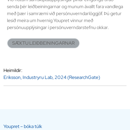
senda þér leiðbeiningarnar og munum ávallt fara vandlega
með þær í samræmi við persónuverndarlöggjöf. Þú getur
lesið meira um hvernig Youpret vinnur með
persónuupplýsingar í persónuverndarstefnu okkar.
SÆKTU LEIÐBEININGARNAR
Heimildir:
Eriksson, Industryru Lab, 2024 (ResearchGate)
Youpret – bóka túlk