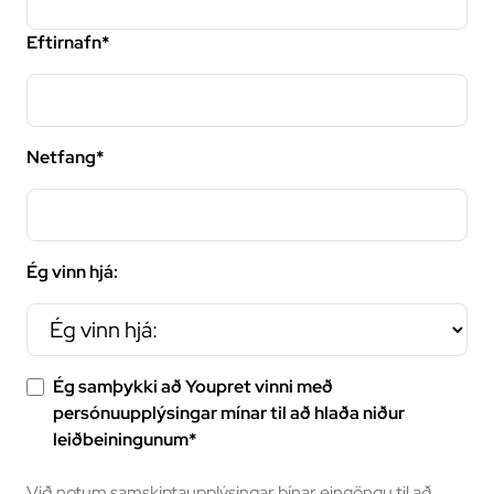
Eftirnafn*
Netfang*
Ég vinn hjá:
Ég samþykki að Youpret vinni með
persónuupplýsingar mínar til að hlaða niður
leiðbeiningunum*
Við notum samskiptaupplýsingar þínar eingöngu til að