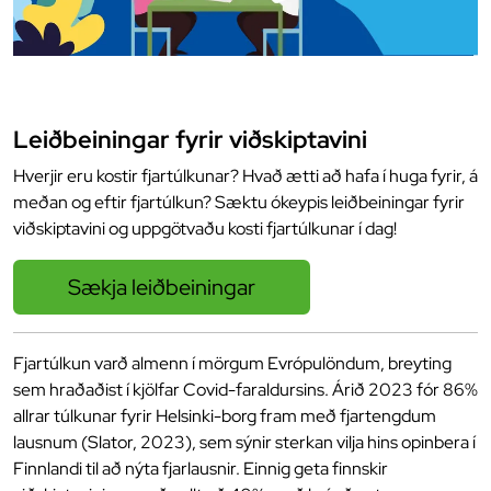
Leiðbeiningar fyrir viðskiptavini
Hverjir eru kostir fjartúlkunar? Hvað ætti að hafa í huga fyrir, á
meðan og eftir fjartúlkun? Sæktu ókeypis leiðbeiningar fyrir
viðskiptavini og uppgötvaðu kosti fjartúlkunar í dag!
Sækja leiðbeiningar
Fjartúlkun varð almenn í mörgum Evrópulöndum, breyting
sem hraðaðist í kjölfar Covid-faraldursins. Árið 2023 fór 86%
allrar túlkunar fyrir Helsinki-borg fram með fjartengdum
lausnum (Slator, 2023), sem sýnir sterkan vilja hins opinbera í
Finnlandi til að nýta fjarlausnir. Einnig geta finnskir