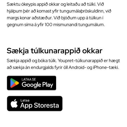
Sæktu ókeypis appið okkar og leitaðu að túlki. Við
hjálpum þér að komast yfir tungumálaþröskuldinn, við
margs konar aðstæður. Við bjóðum upp á túlkun í
gegnum síma á yfir 100 mismunandi tungumálum.
Sækja túlkunarappið okkar
Sækja appið og bóka túlk. Youpret-túlkunarappið er hægt
að sækja án endurgjalds fyrir öll Android- og iPhone-tæki.