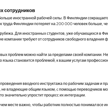
х сотрудников
больше иностранной рабочей силы. В Финляндии сокращает
ок труда Финляндии потеряет на 200 000 человек больше, че
рубежа. Для иностранных студентов, уже обучающихся в Фи
е компании требуют от сотрудников свободного владения ф
овых проблем можно найти за пределами своей компании. Н
 языка становится проблемой, к вашим услугам профессиона
я проведения вводного инструктажа по рабочим задачам и п
и, не владеющие общим языком, c помощью переводчиков м
то значительно упростит процесс их интеграции.
чем месте важно, чтобы работник полностью понимал все инс