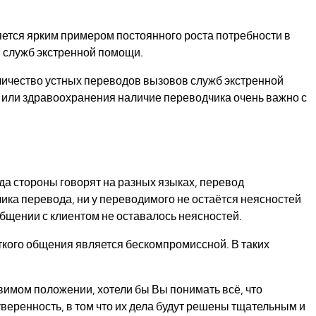
ется ярким примером постоянного роста потребности в
 служб экстренной помощи.
личество устных переводов вызовов служб экстренной
и или здравоохранения наличие переводчика очень важно с
гда стороны говорят на разных языках, перевод
чика перевода, ни у переводимого не остаётся неясностей
общении с клиентом не оставалось неясностей.
ёткого общения является бескомпромиссной. В таких
вимом положении, хотели бы Вы понимать всё, что
веренность, в том что их дела будут решены тщательным и