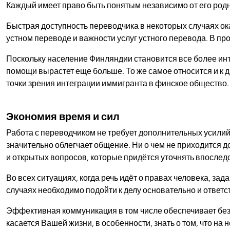
Каждый имеет право быть понятым независимо от его родн
Быстрая доступность переводчика в некоторых случаях о
устном переводе и важности услуг устного перевода. В п
Поскольку население Финляндии становится все более ин
помощи вырастет еще больше. То же самое относится и к 
точки зрения интеграции иммигранта в финское общество.
Экономия время и сил
Работа с переводчиком не требует дополнительных усилий 
значительно облегчает общение. Ни о чем не приходится д
и открытых вопросов, которые придётся уточнять впоследс
Во всех ситуациях, когда речь идёт о правах человека, з
случаях необходимо подойти к делу основательно и ответс
Эффективная коммуникация в том числе обеспечивает безо
касается Вашей жизни, в особенности, знать о том, что н