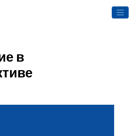
ие в
ктиве