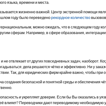
ого языка, времени и места.
казывается жизненно важной. Центр экстренной помощи явля
рошлом году было переведено
рекордное количество
вызовов
тернациональным, можно ожидать, что в следующем году ко
другим сферам. Например, в сфере образования, интеграци
и не отвлекает от других повседневных задач, наоборот. Ко
огадываться: дела решаются чётко и эффективно. Ни у заказ
твии. Так, для юридических фирм крайне важно, чтобы при 
адача создания безопасной и понятной среды и обеспечения ч
твенно.
пасность и укрепляет доверие. Если бы Вы оказались в уяз
а неё влияет? Переводчики дают переводимому необходимую у