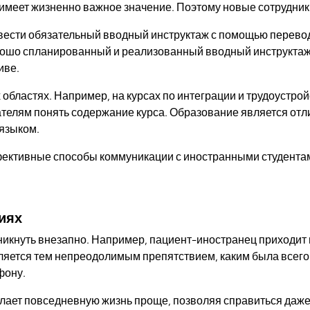
а имеет жизненно важное значение. Поэтому новые сотрудник
ести обязательный вводный инструктаж с помощью переводч
рошо спланированный и реализованный вводный инструктаж
иве.
ластях. Например, на курсах по интеграции и трудоустрой
телям понять содержание курса. Образование является отл
 языком.
фективные способы коммуникации с иностранными студент
иях
никнуть внезапно. Например, пациент-иностранец приходит 
яется тем непреодолимым препятствием, каким была всего 
фону.
делает повседневную жизнь проще, позволяя справиться да