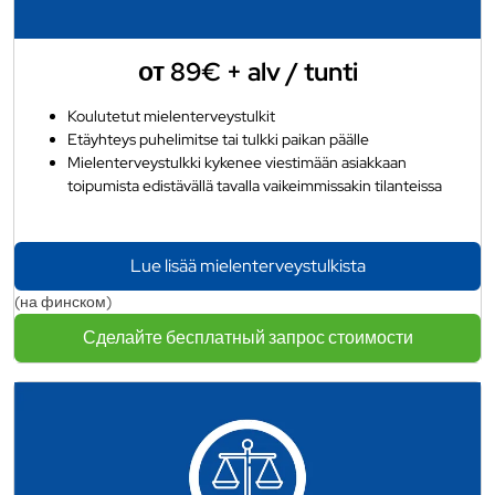
от 89€ + alv / tunti
Koulutetut mielenterveystulkit
Etäyhteys puhelimitse tai tulkki paikan päälle
Mielenterveystulkki kykenee viestimään asiakkaan
toipumista edistävällä tavalla vaikeimmissakin tilanteissa
Lue lisää mielenterveystulkista
(на финском)
Сделайте бесплатный запрос стоимости