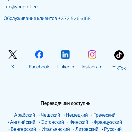
info@youpret.ee
Обслуживание клиентов
+372 526 6168
X
Facebook
LinkedIn
Instagram
TikTok
Переводчики доступны
Арабский
•
Чешский
•
Немецкий
•
Греческий
•
Английский
•
Эстонский
•
Финский
•
Французский
•
Венгерский
•
Итальянский
•
Литовский
•
Русский