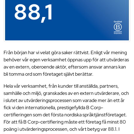
Från början har vi velat göra saker rättvist. Enligt vår mening
behöver vår egen verksamhet öppnas upp för att utvärderas
av en extern, oberoende aktör, eftersom ansvar annars kan
bli tomma ord som företaget självt berättar.
Hela vår verksamhet, från kunder till anställda, partners,
samhälle och miljö, granskades av en extern utvärderare, och
i slutet av utvärderingsprocessen som varade mer än ett år
fick vi den internationella, prestigefyllda B Corp-
certifieringen som det första nordiska språktjänstföretaget.
För att få B Corp-certifiering måste ett företag få minst 80
poäng i utvärderingsprocessen, och vårt betyg var 88.1. I