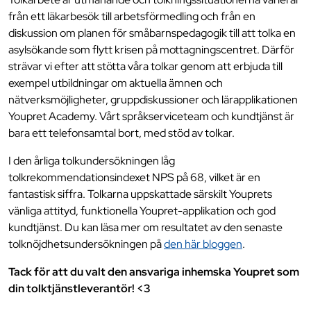
från ett läkarbesök till arbetsförmedling och från en
diskussion om planen för småbarnspedagogik till att tolka en
asylsökande som flytt krisen på mottagningscentret. Därför
strävar vi efter att stötta våra tolkar genom att erbjuda till
exempel utbildningar om aktuella ämnen och
nätverksmöjligheter, gruppdiskussioner och lärapplikationen
Youpret Academy. Vårt språkserviceteam och kundtjänst är
bara ett telefonsamtal bort, med stöd av tolkar.
I den årliga tolkundersökningen låg
tolkrekommendationsindexet NPS på 68, vilket är en
fantastisk siffra. Tolkarna uppskattade särskilt Youprets
vänliga attityd, funktionella Youpret-applikation och god
kundtjänst. Du kan läsa mer om resultatet av den senaste
tolknöjdhetsundersökningen på
den här bloggen
.
Tack för att du valt den ansvariga inhemska Youpret som
din tolktjänstleverantör! <3