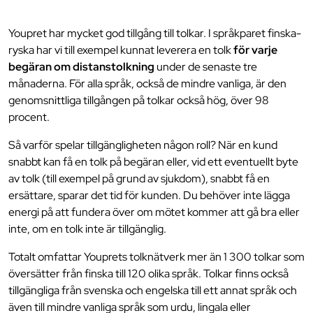
Youpret har mycket god tillgång till tolkar. I språkparet finska-
ryska har vi till exempel kunnat leverera en tolk
för varje
begäran om distanstolkning
under de senaste tre
månaderna. För alla språk, också de mindre vanliga, är den
genomsnittliga tillgången på tolkar också hög, över 98
procent.
Så varför spelar tillgängligheten någon roll? När en kund
snabbt kan få en tolk på begäran eller, vid ett eventuellt byte
av tolk (till exempel på grund av sjukdom), snabbt få en
ersättare, sparar det tid för kunden. Du behöver inte lägga
energi på att fundera över om mötet kommer att gå bra eller
inte, om en tolk inte är tillgänglig.
Totalt omfattar Youprets tolknätverk mer än 1 300 tolkar som
översätter från finska till 120 olika språk. Tolkar finns också
tillgängliga från svenska och engelska till ett annat språk och
även till mindre vanliga språk som urdu, lingala eller