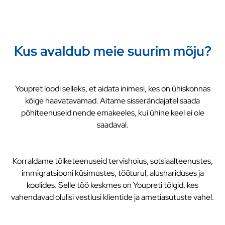
Kus avaldub meie suurim mõju?
Youpret loodi selleks, et aidata inimesi, kes on ühiskonnas
kõige haavatavamad. Aitame sisserändajatel saada
põhiteenuseid nende emakeeles, kui ühine keel ei ole
saadaval.
Korraldame tõlketeenuseid tervishoius, sotsiaalteenustes,
immigratsiooni küsimustes, tööturul, alushariduses ja
koolides. Selle töö keskmes on Youpreti tõlgid, kes
vahendavad olulisi vestlusi klientide ja ametiasutuste vahel.