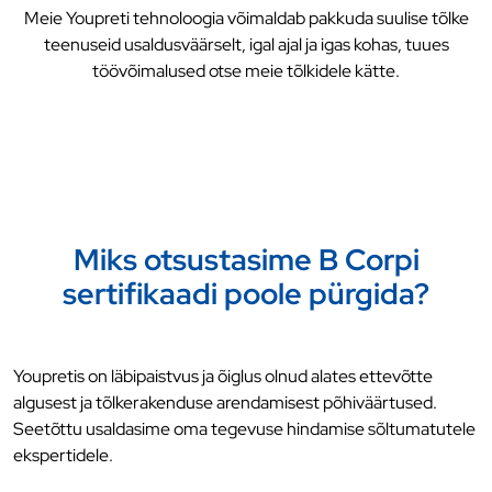
Meie Youpreti tehnoloogia võimaldab pakkuda suulise tõlke
teenuseid usaldusväärselt, igal ajal ja igas kohas, tuues
töövõimalused otse meie tõlkidele kätte.
Miks otsustasime B Corpi
sertifikaadi poole pürgida?
Youpretis on läbipaistvus ja õiglus olnud alates ettevõtte
algusest ja tõlkerakenduse arendamisest põhiväärtused.
Seetõttu usaldasime oma tegevuse hindamise sõltumatutele
ekspertidele.