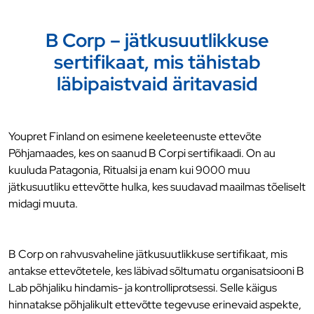
B Corp – jätkusuutlikkuse
sertifikaat, mis tähistab
läbipaistvaid äritavasid
Youpret Finland on esimene keeleteenuste ettevõte
Põhjamaades, kes on saanud B Corpi sertifikaadi. On au
kuuluda Patagonia, Ritualsi ja enam kui 9000 muu
jätkusuutliku ettevõtte hulka, kes suudavad maailmas tõeliselt
midagi muuta.
B Corp on rahvusvaheline jätkusuutlikkuse sertifikaat, mis
antakse ettevõtetele, kes läbivad sõltumatu organisatsiooni B
Lab põhjaliku hindamis- ja kontrolliprotsessi. Selle käigus
hinnatakse põhjalikult ettevõtte tegevuse erinevaid aspekte,