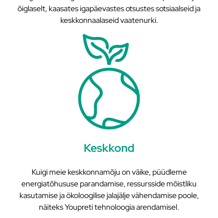
õiglaselt, kaasates igapäevastes otsustes sotsiaalseid ja
keskkonnaalaseid vaatenurki.
Keskkond
Kuigi meie keskkonnamõju on väike, püüdleme
energiatõhususe parandamise, ressursside mõistliku
kasutamise ja ökoloogilise jalajälje vähendamise poole,
näiteks Youpreti tehnoloogia arendamisel.