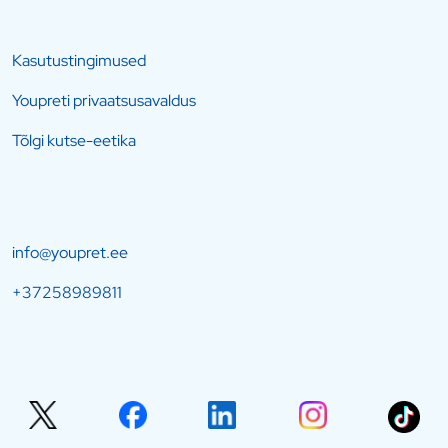
Kasutustingimused
Youpreti privaatsusavaldus
Tõlgi kutse-eetika
info@youpret.ee
+37258989811