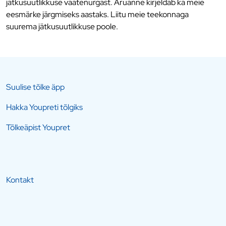
jätkusuutlikkuse vaatenurgast. Aruanne kirjeldab ka meie
eesmärke järgmiseks aastaks. Liitu meie teekonnaga
suurema jätkusuutlikkuse poole.
Suulise tõlke äpp
Hakka Youpreti tõlgiks
Tõlkeäpist Youpret
Kontakt