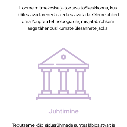
Loome mitmekesise ja toetava töökeskkonna, kus
kõik saavad areneda ja edu saavutada. Oleme uhked
oma Youpreti tehnoloogia üle, mis jätab rohkem
aega tähenduslikumate ülesannete jaoks.
Juhtimine
Tegutseme kõigi sidusrühmade suhtes läbipaistvalt ja