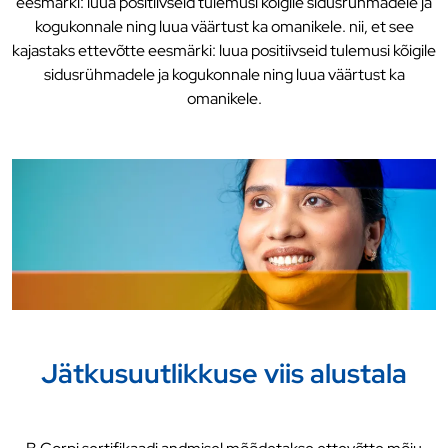
eesmärki: luua positiivseid tulemusi kõigile sidusrühmadele ja
kogukonnale ning luua väärtust ka omanikele.
nii, et see
kajastaks ettevõtte eesmärki: luua positiivseid tulemusi kõigile
sidusrühmadele ja kogukonnale ning luua väärtust ka
omanikele.
Jätkusuutlikkuse viis alustala