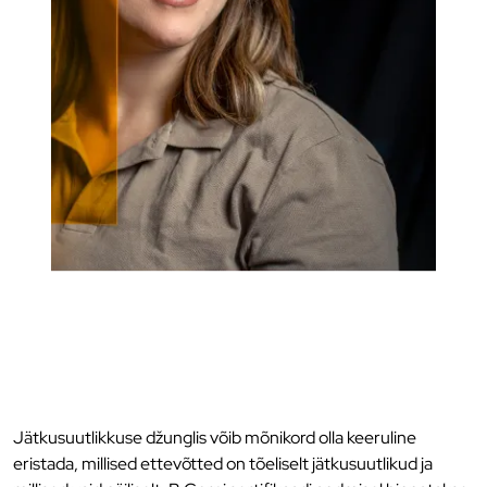
Jätkusuutlikkuse džunglis võib mõnikord olla keeruline
eristada, millised ettevõtted on tõeliselt jätkusuutlikud ja