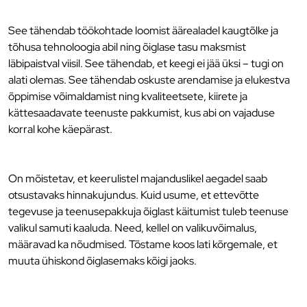
See tähendab töökohtade loomist äärealadel kaugtõlke ja
tõhusa tehnoloogia abil ning õiglase tasu maksmist
läbipaistval viisil. See tähendab, et keegi ei jää üksi – tugi on
alati olemas. See tähendab oskuste arendamise ja elukestva
õppimise võimaldamist ning kvaliteetsete, kiirete ja
kättesaadavate teenuste pakkumist, kus abi on vajaduse
korral kohe käepärast.
On mõistetav, et keerulistel majanduslikel aegadel saab
otsustavaks hinnakujundus. Kuid usume, et ettevõtte
tegevuse ja teenusepakkuja õiglast käitumist tuleb teenuse
valikul samuti kaaluda. Need, kellel on valikuvõimalus,
määravad ka nõudmised. Tõstame koos lati kõrgemale, et
muuta ühiskond õiglasemaks kõigi jaoks.