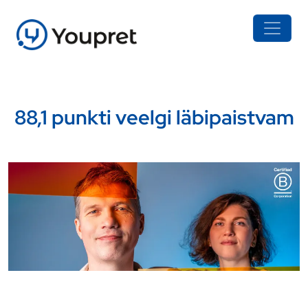
88,1 punkti veelgi läbipaistvam