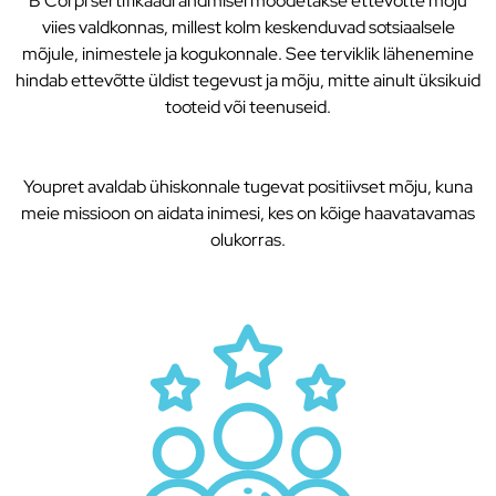
B Corpi sertifikaadi andmisel mõõdetakse ettevõtte mõju
viies valdkonnas, millest kolm keskenduvad sotsiaalsele
mõjule, inimestele ja kogukonnale. See terviklik lähenemine
hindab ettevõtte üldist tegevust ja mõju, mitte ainult üksikuid
tooteid või teenuseid.
Youpret avaldab ühiskonnale tugevat positiivset mõju, kuna
meie missioon on aidata inimesi, kes on kõige haavatavamas
olukorras.