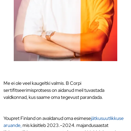
Me ei ole veel kaugeltki valmis. B Corpi
sertifitseerimisprotsess on aidanud meil tuvastada
valdkonnad, kus saame oma tegevust parandada.
Youpret Finland on avaldanud oma esimese
jätkusuutlikkuse
aruande,
mis käsitleb 2023.–2024. majandusaastat