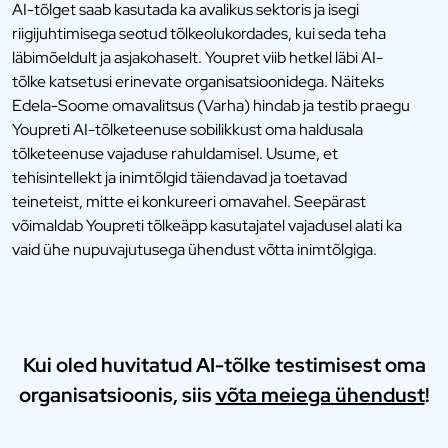
AI-tõlget saab kasutada ka avalikus sektoris ja isegi
riigijuhtimisega seotud tõlkeolukordades, kui seda teha
läbimõeldult ja asjakohaselt. Youpret viib hetkel läbi AI-
tõlke katsetusi erinevate organisatsioonidega. Näiteks
Edela-Soome omavalitsus (Varha) hindab ja testib praegu
Youpreti AI-tõlketeenuse sobilikkust oma haldusala
tõlketeenuse vajaduse rahuldamisel. Usume, et
tehisintellekt ja inimtõlgid täiendavad ja toetavad
teineteist, mitte ei konkureeri omavahel. Seepärast
võimaldab Youpreti tõlkeäpp kasutajatel vajadusel alati ka
vaid ühe nupuvajutusega ühendust võtta inimtõlgiga.
Kui oled huvitatud AI-tõlke testimisest oma
organisatsioonis, siis
võta meiega ühendust
!