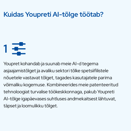
Kuidas Youpreti AI-tõlge töötab?
1
Youpret kohandab ja suunab meie AI-d tegema
asjaajamistõlget ja avaliku sektori tõlke spetsiifilistele
nõuetele vastavat tõlget, tagades kasutajatele parima
võimaliku kogemuse. Kombineerides meie patenteeritud
tehnoloogiat turvalise töökeskkonnaga, pakub Youpreti
AI-tõlge igapäevases suhtluses andmekaitsest lähtuvat,
täpset ja loomulikku tõlget.