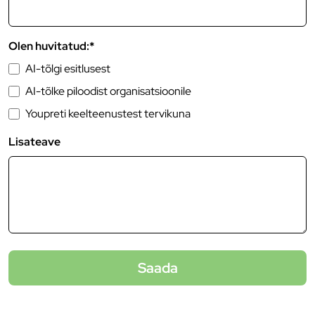
Olen huvitatud:*
AI-tõlgi esitlusest
AI-tõlke piloodist organisatsioonile
Youpreti keelteenustest tervikuna
Lisateave
Saada