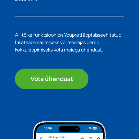
AI-tõlke funktsioon on Youpreti äppi sisseehitatud.
Lisateabe saamiseks või reaalajas demo
kokkuleppimiseks võta meiega ühendust.
Võta ühendust