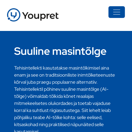
Suuline masintõlge
Tehisintellekti kasutatakse masintõlkimisel aina
enam ja see on traditsiooniliste inimtõlketeenuste
kõrval juba praegu populaarne alternatiiv.
Tehisintellektil põhinev suuline masintõlge (AI-
tõlge) võimaldab tõlkida kõnet reaalajas
mitmekeelsetes olukordades ja toetab vajaduse
korral ka suhtlust riigiasutustega. Siit lehelt leiab
põhjaliku teabe AI-tõlke kohta: selle eelised,
kitsaskohad ning praktilised näpunäited selle
kasutamisel.