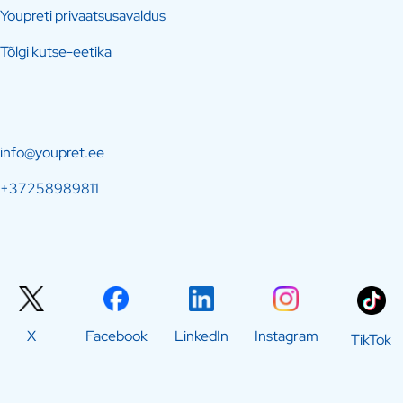
Youpreti privaatsusavaldus
Tõlgi kutse-eetika
info@youpret.ee
+37258989811
X
Facebook
LinkedIn
Instagram
TikTok