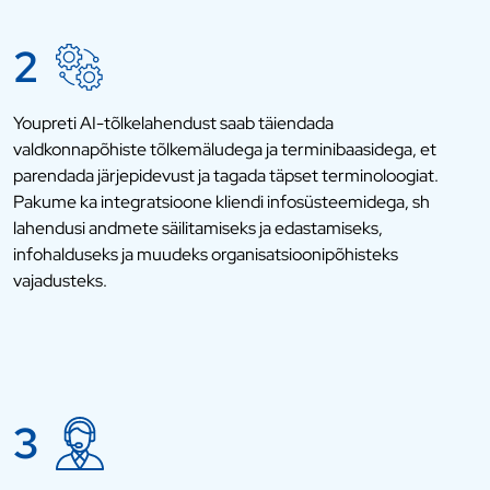
2
Youpreti AI-tõlkelahendust saab täiendada
valdkonnapõhiste tõlkemäludega ja terminibaasidega, et
parendada järjepidevust ja tagada täpset terminoloogiat.
Pakume ka integratsioone kliendi infosüsteemidega, sh
lahendusi andmete säilitamiseks ja edastamiseks,
infohalduseks ja muudeks organisatsioonipõhisteks
vajadusteks.
3