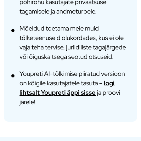
põhirõhu kasutajate privaatsuse
tagamisele ja andmeturbele.
Mõeldud toetama meie muid
tõlketeenuseid olukordades, kus ei ole
vaja teha tervise, juriidiliste tagajärgede
või õiguskaitsega seotud otsuseid.
Youpreti AI-tõlkimise piiratud versioon
on kõigile kasutajatele tasuta –
logi
lihtsalt Youpreti äppi sisse
ja proovi
järele!