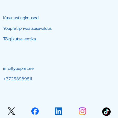
Kasutustingimused
Youpreti privaatsusavaldus
Tõlgi kutse-eetika
info@youpret.ee
+37258989811