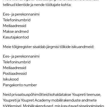
tellinud klientide ja nende töötajate kohta:
Ees- ja perekonnanimi
Telefoninumbrid
Meiliaadressid
Makse andmed
Kasutajakontod
Meie tõlgiregister sisaldab järgmisi tõlkide isikuandmeid:
Ees- ja perekonnanimi
Telefoninumbrid
Meiliaadressid
Postiaadressid
Isikukood
Pangakonto number
Neid privaatsuspõhimõtteid kohaldatakse Youpreti teenuse,
Youpreti ja Youpret Academy mobiilirakenduste andmete
töötlemisel. Mobiilirakendused, mis kasutavad sisselogimiseks