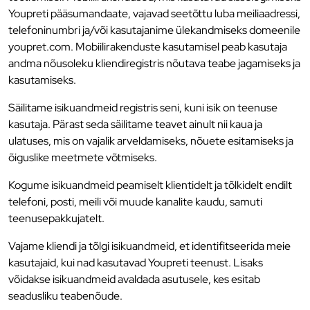
Youpreti pääsumandaate, vajavad seetõttu luba meiliaadressi,
telefoninumbri ja/või kasutajanime ülekandmiseks domeenile
youpret.com. Mobiilirakenduste kasutamisel peab kasutaja
andma nõusoleku kliendiregistris nõutava teabe jagamiseks ja
kasutamiseks.
Säilitame isikuandmeid registris seni, kuni isik on teenuse
kasutaja. Pärast seda säilitame teavet ainult nii kaua ja
ulatuses, mis on vajalik arveldamiseks, nõuete esitamiseks ja
õiguslike meetmete võtmiseks.
Kogume isikuandmeid peamiselt klientidelt ja tõlkidelt endilt
telefoni, posti, meili või muude kanalite kaudu, samuti
teenusepakkujatelt.
Vajame kliendi ja tõlgi isikuandmeid, et identifitseerida meie
kasutajaid, kui nad kasutavad Youpreti teenust. Lisaks
võidakse isikuandmeid avaldada asutusele, kes esitab
seadusliku teabenõude.