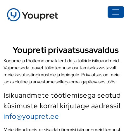
Youpreti privaatsusavaldus
Kogume ja töötleme oma klientide ja tõlkide isikuandmeid.
Vajame seda teavet tõlketeenuse osutamiseks vastavalt
meie kasutustingimustele ja lepingule. Privaatsus on meie
jaoks oluline ja arvestame sellega oma igapäevases töös.
Isikuandmete töötlemisega seotud
küsimuste korral kirjutage aadressil
info@youpret.ee
Meie kliendiregister sisaldab järgmisi isikuandmeid teenust