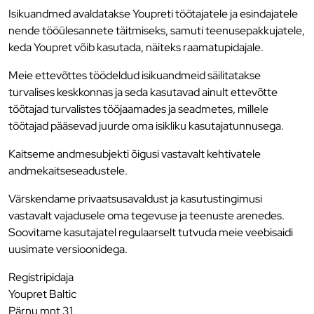
Isikuandmed avaldatakse Youpreti töötajatele ja esindajatele
nende tööülesannete täitmiseks, samuti teenusepakkujatele,
keda Youpret võib kasutada, näiteks raamatupidajale.
Meie ettevõttes töödeldud isikuandmeid säilitatakse
turvalises keskkonnas ja seda kasutavad ainult ettevõtte
töötajad turvalistes tööjaamades ja seadmetes, millele
töötajad pääsevad juurde oma isikliku kasutajatunnusega.
Kaitseme andmesubjekti õigusi vastavalt kehtivatele
andmekaitseseadustele.
Värskendame privaatsusavaldust ja kasutustingimusi
vastavalt vajadusele oma tegevuse ja teenuste arenedes.
Soovitame kasutajatel regulaarselt tutvuda meie veebisaidi
uusimate versioonidega.
Registripidaja
Youpret Baltic
Pärnu mnt 31,