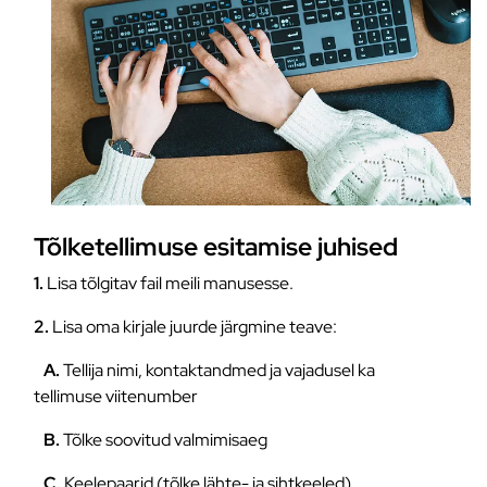
Tõlketellimuse esitamise juhised
1.
Lisa tõlgitav fail meili manusesse.
2.
Lisa oma kirjale juurde järgmine teave:
A.
Tellija nimi, kontaktandmed ja vajadusel ka
tellimuse viitenumber
B.
Tõlke soovitud valmimisaeg
C.
Keelepaarid (tõlke lähte- ja sihtkeeled)