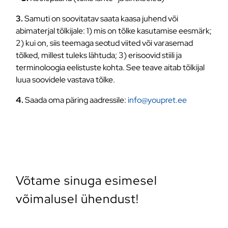
3.
Samuti on soovitatav saata kaasa juhend või
abimaterjal tõlkijale: 1) mis on tõlke kasutamise eesmärk;
2) kui on, siis teemaga seotud viited või varasemad
tõlked, millest tuleks lähtuda; 3) erisoovid stiili ja
terminoloogia eelistuste kohta. See teave aitab tõlkijal
luua soovidele vastava tõlke.
4.
Saada oma päring aadressile:
info@youpret.ee
Võtame sinuga esimesel
võimalusel ühendust!