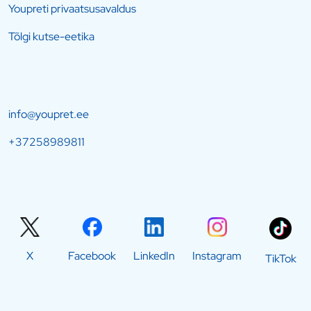
Youpreti privaatsusavaldus
Tõlgi kutse-eetika
info@youpret.ee
+37258989811
X
Facebook
LinkedIn
Instagram
TikTok