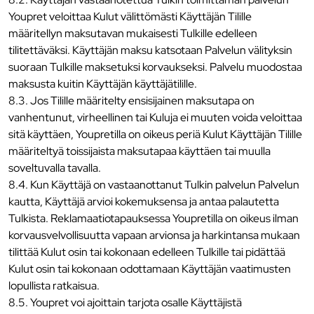
Youpret veloittaa Kulut välittömästi Käyttäjän Tilille
määritellyn maksutavan mukaisesti Tulkille edelleen
tilitettäväksi. Käyttäjän maksu katsotaan Palvelun välityksin
suoraan Tulkille maksetuksi korvaukseksi. Palvelu muodostaa
maksusta kuitin Käyttäjän käyttäjätilille.
8.3. Jos Tilille määritelty ensisijainen maksutapa on
vanhentunut, virheellinen tai Kuluja ei muuten voida veloittaa
sitä käyttäen, Youpretilla on oikeus periä Kulut Käyttäjän Tilille
määriteltyä toissijaista maksutapaa käyttäen tai muulla
soveltuvalla tavalla.
8.4. Kun Käyttäjä on vastaanottanut Tulkin palvelun Palvelun
kautta, Käyttäjä arvioi kokemuksensa ja antaa palautetta
Tulkista. Reklamaatiotapauksessa Youpretilla on oikeus ilman
korvausvelvollisuutta vapaan arvionsa ja harkintansa mukaan
tilittää Kulut osin tai kokonaan edelleen Tulkille tai pidättää
Kulut osin tai kokonaan odottamaan Käyttäjän vaatimusten
lopullista ratkaisua.
8.5. Youpret voi ajoittain tarjota osalle Käyttäjistä