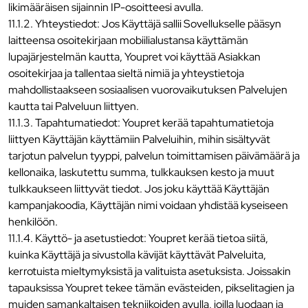
likimääräisen sijainnin IP-osoitteesi avulla.
11.1.2. Yhteystiedot: Jos Käyttäjä sallii Sovellukselle pääsyn
laitteensa osoitekirjaan mobiilialustansa käyttämän
lupajärjestelmän kautta, Youpret voi käyttää Asiakkan
osoitekirjaa ja tallentaa sieltä nimiä ja yhteystietoja
mahdollistaakseen sosiaalisen vuorovaikutuksen Palvelujen
kautta tai Palveluun liittyen.
11.1.3. Tapahtumatiedot: Youpret kerää tapahtumatietoja
liittyen Käyttäjän käyttämiin Palveluihin, mihin sisältyvät
tarjotun palvelun tyyppi, palvelun toimittamisen päivämäärä ja
kellonaika, laskutettu summa, tulkkauksen kesto ja muut
tulkkaukseen liittyvät tiedot. Jos joku käyttää Käyttäjän
kampanjakoodia, Käyttäjän nimi voidaan yhdistää kyseiseen
henkilöön.
11.1.4. Käyttö- ja asetustiedot: Youpret kerää tietoa siitä,
kuinka Käyttäjä ja sivustolla kävijät käyttävät Palveluita,
kerrotuista mieltymyksistä ja valituista asetuksista. Joissakin
tapauksissa Youpret tekee tämän evästeiden, pikselitagien ja
muiden samankaltaisen tekniikoiden avulla, joilla luodaan ja