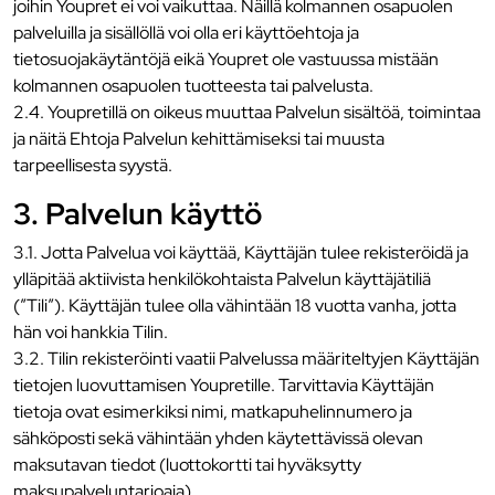
joihin Youpret ei voi vaikuttaa. Näillä kolmannen osapuolen
palveluilla ja sisällöllä voi olla eri käyttöehtoja ja
tietosuojakäytäntöjä eikä Youpret ole vastuussa mistään
kolmannen osapuolen tuotteesta tai palvelusta.
2.4. Youpretillä on oikeus muuttaa Palvelun sisältöä, toimintaa
ja näitä Ehtoja Palvelun kehittämiseksi tai muusta
tarpeellisesta syystä.
3. Palvelun käyttö
3.1. Jotta Palvelua voi käyttää, Käyttäjän tulee rekisteröidä ja
ylläpitää aktiivista henkilökohtaista Palvelun käyttäjätiliä
(”Tili”). Käyttäjän tulee olla vähintään 18 vuotta vanha, jotta
hän voi hankkia Tilin.
3.2. Tilin rekisteröinti vaatii Palvelussa määriteltyjen Käyttäjän
tietojen luovuttamisen Youpretille. Tarvittavia Käyttäjän
tietoja ovat esimerkiksi nimi, matkapuhelinnumero ja
sähköposti sekä vähintään yhden käytettävissä olevan
maksutavan tiedot (luottokortti tai hyväksytty
maksupalveluntarjoaja).