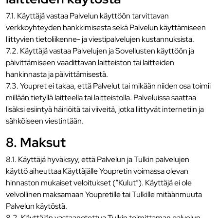
7.1. Käyttäjä vastaa Palvelun käyttöön tarvittavan
verkkoyhteyden hankkimisesta sekä Palvelun käyttämiseen
liittyvien tietoliikenne- ja viestipalvelujen kustannuksista.
7.2. Käyttäjä vastaa Palvelujen ja Sovellusten käyttöön ja
päivittämiseen vaadittavan laitteiston tai laitteiden
hankinnasta ja päivittämisestä.
7.3. Youpret ei takaa, että Palvelut tai mikään niiden osa toimii
millään tietyllä laitteella tai laitteistolla. Palveluissa saattaa
lisäksi esiintyä häiriöitä tai viiveitä, jotka liittyvät internetiin ja
sähköiseen viestintään.
8. Maksut
8.1. Käyttäjä hyväksyy, että Palvelun ja Tulkin palvelujen
käyttö aiheuttaa Käyttäjälle Youpretin voimassa olevan
hinnaston mukaiset veloitukset (“Kulut”). Käyttäjä ei ole
velvollinen maksamaan Youpretille tai Tulkille mitäänmuuta
Palvelun käytöstä.
8.2. Käyttäjän vastaanotettua Tulkin toimittaman palvelun