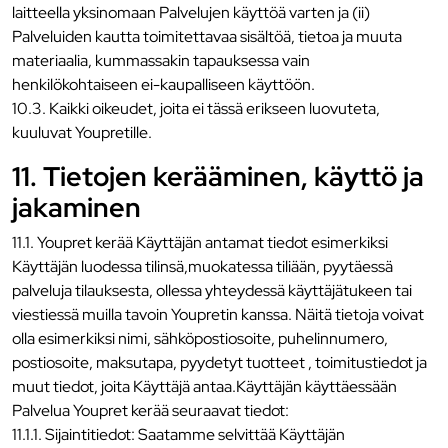
laitteella yksinomaan Palvelujen käyttöä varten ja (ii)
Palveluiden kautta toimitettavaa sisältöä, tietoa ja muuta
materiaalia, kummassakin tapauksessa vain
henkilökohtaiseen ei-kaupalliseen käyttöön.
10.3. Kaikki oikeudet, joita ei tässä erikseen luovuteta,
kuuluvat Youpretille.
11. Tietojen kerääminen, käyttö ja
jakaminen
11.1. Youpret kerää Käyttäjän antamat tiedot esimerkiksi
Käyttäjän luodessa tilinsä,muokatessa tiliään, pyytäessä
palveluja tilauksesta, ollessa yhteydessä käyttäjätukeen tai
viestiessä muilla tavoin Youpretin kanssa. Näitä tietoja voivat
olla esimerkiksi nimi, sähköpostiosoite, puhelinnumero,
postiosoite, maksutapa, pyydetyt tuotteet , toimitustiedot ja
muut tiedot, joita Käyttäjä antaa.Käyttäjän käyttäessään
Palvelua Youpret kerää seuraavat tiedot:
11.1.1. Sijaintitiedot: Saatamme selvittää Käyttäjän