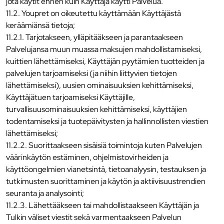
jota käytit ennen kuin Käyttäjä käytti Palvelua.
11.2. Youpret on oikeutettu käyttämään Käyttäjästä
keräämiänsä tietoja;
11.2.1. Tarjotakseen, ylläpitääkseen ja parantaakseen
Palvelujansa muun muassa maksujen mahdollistamiseksi,
kuittien lähettämiseksi, Käyttäjän pyytämien tuotteiden ja
palvelujen tarjoamiseksi (ja niihin liittyvien tietojen
lähettämiseksi), uusien ominaisuuksien kehittämiseksi,
Käyttäjätuen tarjoamiseksi Käyttäjille,
turvallisuusominaisuuksien kehittämiseksi, käyttäjien
todentamiseksi ja tuotepäivitysten ja hallinnollisten viestien
lähettämiseksi;
11.2.2. Suorittaakseen sisäisiä toimintoja kuten Palvelujen
väärinkäytön estäminen, ohjelmistovirheiden ja
käyttöongelmien vianetsintä, tietoanalyysin, testauksen ja
tutkimusten suorittaminen ja käytön ja aktiivisuustrendien
seuranta ja analysointi;
11.2.3. Lähettääkseen tai mahdollistaakseen Käyttäjän ja
Tulkin väliset viestit sekä varmentaakseen Palvelun