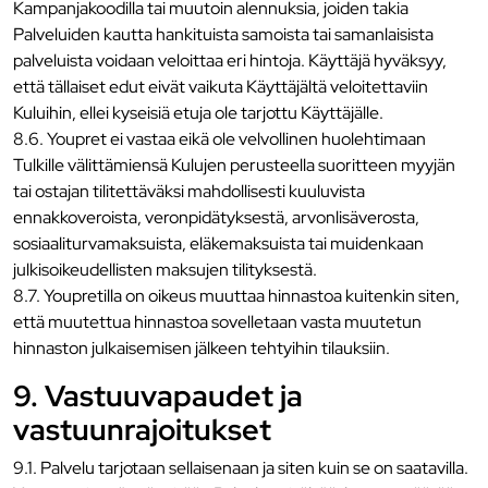
Kampanjakoodilla tai muutoin alennuksia, joiden takia
Palveluiden kautta hankituista samoista tai samanlaisista
palveluista voidaan veloittaa eri hintoja. Käyttäjä hyväksyy,
että tällaiset edut eivät vaikuta Käyttäjältä veloitettaviin
Kuluihin, ellei kyseisiä etuja ole tarjottu Käyttäjälle.
8.6. Youpret ei vastaa eikä ole velvollinen huolehtimaan
Tulkille välittämiensä Kulujen perusteella suoritteen myyjän
tai ostajan tilitettäväksi mahdollisesti kuuluvista
ennakkoveroista, veronpidätyksestä, arvonlisäverosta,
sosiaaliturvamaksuista, eläkemaksuista tai muidenkaan
julkisoikeudellisten maksujen tilityksestä.
8.7. Youpretilla on oikeus muuttaa hinnastoa kuitenkin siten,
että muutettua hinnastoa sovelletaan vasta muutetun
hinnaston julkaisemisen jälkeen tehtyihin tilauksiin.
9. Vastuuvapaudet ja
vastuunrajoitukset
9.1. Palvelu tarjotaan sellaisenaan ja siten kuin se on saatavilla.