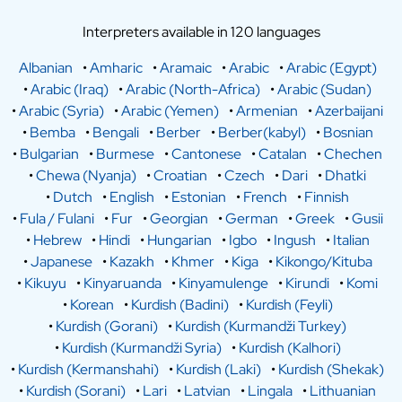
Interpreters available in 120 languages
Albanian
•
Amharic
•
Aramaic
•
Arabic
•
Arabic (Egypt)
•
Arabic (Iraq)
•
Arabic (North-Africa)
•
Arabic (Sudan)
•
Arabic (Syria)
•
Arabic (Yemen)
•
Armenian
•
Azerbaijani
•
Bemba
•
Bengali
•
Berber
•
Berber(kabyl)
•
Bosnian
•
Bulgarian
•
Burmese
•
Cantonese
•
Catalan
•
Chechen
•
Chewa (Nyanja)
•
Croatian
•
Czech
•
Dari
•
Dhatki
•
Dutch
•
English
•
Estonian
•
French
•
Finnish
•
Fula / Fulani
•
Fur
•
Georgian
•
German
•
Greek
•
Gusii
•
Hebrew
•
Hindi
•
Hungarian
•
Igbo
•
Ingush
•
Italian
•
Japanese
•
Kazakh
•
Khmer
•
Kiga
•
Kikongo/Kituba
•
Kikuyu
•
Kinyaruanda
•
Kinyamulenge
•
Kirundi
•
Komi
•
Korean
•
Kurdish (Badini)
•
Kurdish (Feyli)
•
Kurdish (Gorani)
•
Kurdish (Kurmandži Turkey)
•
Kurdish (Kurmandži Syria)
•
Kurdish (Kalhori)
•
Kurdish (Kermanshahi)
•
Kurdish (Laki)
•
Kurdish (Shekak)
•
Kurdish (Sorani)
•
Lari
•
Latvian
•
Lingala
•
Lithuanian