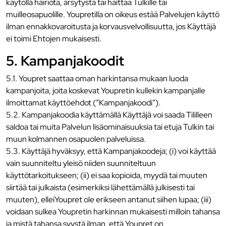
käytöllä häiriötä, ärsytystä tai haittaa Tulkille tai
muilleosapuolille. Youpretilla on oikeus estää Palvelujen käyttö
ilman ennakkovaroitusta ja korvausvelvollisuutta, jos Käyttäjä
ei toimi Ehtojen mukaisesti.
5. Kampanjakoodit
5.1. Youpret saattaa oman harkintansa mukaan luoda
kampanjoita, joita koskevat Youpretin kullekin kampanjalle
ilmoittamat käyttöehdot (”Kampanjakoodi”).
5.2. Kampanjakoodia käyttämällä Käyttäjä voi saada Tililleen
saldoa tai muita Palvelun lisäominaisuuksia tai etuja Tulkin tai
muun kolmannen osapuolen palveluissa.
5.3. Käyttäjä hyväksyy, että Kampanjakoodeja; (i) voi käyttää
vain suunniteltu yleisö niiden suunniteltuun
käyttötarkoitukseen; (ii) ei saa kopioida, myydä tai muuten
siirtää tai julkaista (esimerkiksi lähettämällä julkisesti tai
muuten), elleiYoupret ole erikseen antanut siihen lupaa; (iii)
voidaan sulkea Youpretin harkinnan mukaisesti milloin tahansa
ja mistä tahansa syystä ilman, että Youpret on