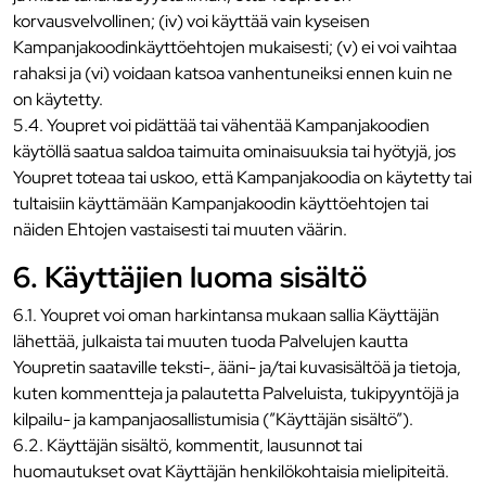
korvausvelvollinen; (iv) voi käyttää vain kyseisen
Kampanjakoodinkäyttöehtojen mukaisesti; (v) ei voi vaihtaa
rahaksi ja (vi) voidaan katsoa vanhentuneiksi ennen kuin ne
on käytetty.
5.4. Youpret voi pidättää tai vähentää Kampanjakoodien
käytöllä saatua saldoa taimuita ominaisuuksia tai hyötyjä, jos
Youpret toteaa tai uskoo, että Kampanjakoodia on käytetty tai
tultaisiin käyttämään Kampanjakoodin käyttöehtojen tai
näiden Ehtojen vastaisesti tai muuten väärin.
6. Käyttäjien luoma sisältö
6.1. Youpret voi oman harkintansa mukaan sallia Käyttäjän
lähettää, julkaista tai muuten tuoda Palvelujen kautta
Youpretin saataville teksti-, ääni- ja/tai kuvasisältöä ja tietoja,
kuten kommentteja ja palautetta Palveluista, tukipyyntöjä ja
kilpailu- ja kampanjaosallistumisia (”Käyttäjän sisältö”).
6.2. Käyttäjän sisältö, kommentit, lausunnot tai
huomautukset ovat Käyttäjän henkilökohtaisia mielipiteitä.