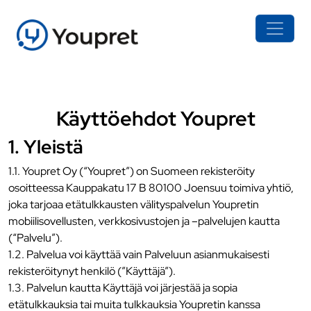
Käyttöehdot Youpret
1. Yleistä
1.1. Youpret Oy (“Youpret”) on Suomeen rekisteröity
osoitteessa Kauppakatu 17 B 80100 Joensuu toimiva yhtiö,
joka tarjoaa etätulkkausten välityspalvelun Youpretin
mobiilisovellusten, verkkosivustojen ja –palvelujen kautta
(“Palvelu”).
1.2. Palvelua voi käyttää vain Palveluun asianmukaisesti
rekisteröitynyt henkilö (”Käyttäjä”).
1.3. Palvelun kautta Käyttäjä voi järjestää ja sopia
etätulkkauksia tai muita tulkkauksia Youpretin kanssa