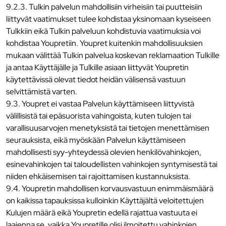
9.2.3. Tulkin palvelun mahdollisiin virheisiin tai puutteisiin
liittyvät vaatimukset tulee kohdistaa yksinomaan kyseiseen
Tulkkiin eikä Tulkin palveluun kohdistuvia vaatimuksia voi
kohdistaa Youpretiin. Youpret kuitenkin mahdollisuuksien
mukaan välittää Tulkin palvelua koskevan reklamaation Tulkille
ja antaa Käyttäjälle ja Tulkille asiaan liittyvät Youpretin
käytettävissä olevat tiedot heidän välisensä vastuun
selvittämistä varten.
9.3. Youpret ei vastaa Palvelun käyttämiseen liittyvistä
välillisistä tai epäsuorista vahingoista, kuten tulojen tai
varallisuusarvojen menetyksistä tai tietojen menettämisen
seurauksista, eikä myöskään Palvelun käyttämiseen
mahdollisesti syy-yhteydessä olevien henkilövahinkojen,
esinevahinkojen tai taloudellisten vahinkojen syntymisestä tai
niiden ehkäisemisen tai rajoittamisen kustannuksista.
9.4. Youpretin mahdollisen korvausvastuun enimmäismäärä
on kaikissa tapauksissa kulloinkin Käyttäjältä veloitettujen
Kulujen määrä eikä Youpretin edellä rajattua vastuuta ei
laajenna se, vaikka Youpretille olisi ilmoitettu vahinkojen