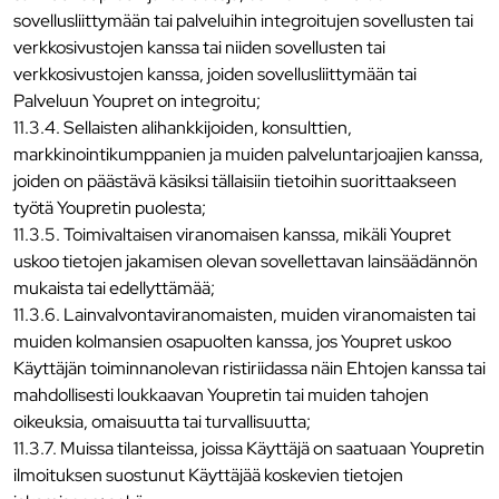
sovellusliittymään tai palveluihin integroitujen sovellusten tai
verkkosivustojen kanssa tai niiden sovellusten tai
verkkosivustojen kanssa, joiden sovellusliittymään tai
Palveluun Youpret on integroitu;
11.3.4. Sellaisten alihankkijoiden, konsulttien,
markkinointikumppanien ja muiden palveluntarjoajien kanssa,
joiden on päästävä käsiksi tällaisiin tietoihin suorittaakseen
työtä Youpretin puolesta;
11.3.5. Toimivaltaisen viranomaisen kanssa, mikäli Youpret
uskoo tietojen jakamisen olevan sovellettavan lainsäädännön
mukaista tai edellyttämää;
11.3.6. Lainvalvontaviranomaisten, muiden viranomaisten tai
muiden kolmansien osapuolten kanssa, jos Youpret uskoo
Käyttäjän toiminnanolevan ristiriidassa näin Ehtojen kanssa tai
mahdollisesti loukkaavan Youpretin tai muiden tahojen
oikeuksia, omaisuutta tai turvallisuutta;
11.3.7. Muissa tilanteissa, joissa Käyttäjä on saatuaan Youpretin
ilmoituksen suostunut Käyttäjää koskevien tietojen