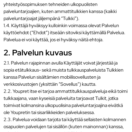
yhteistyösopimuksen tehneiden ulkopuolisten
palveluntarjoajien, kuten ammattitulkkien kanssa (kaikki
palveluntarjoajat jäljempänä “Tulkki”).
1.4. Käyttäjä hyväksyy kulloinkin voimassa olevat Palvelun
käyttöehdot (“Ehdot”) itseään sitoviksi käyttämällä Palvelua.
Palvelua ei voi käyttää, jos ei hyväksy näitä ehtoja.
2. Palvelun kuvaus
2.1. Palvelun rajapinnan avulla Käyttäjät voivat järjestää ja
sopia etätulkkaus- sekä muista tulkkauspalveluista Tulkkien
kanssa Palvelun sisältämien mobiilisovellusten ja
verkkosivustojen (yksittäin ”Sovellus”) kautta.
2.2. Youpret itse ei tarjoa ammattitulkkauspalveluja eikä toimi
tulkkaajana, vaan kyseisiä palveluita tarjoavat Tulkit, jotka
toimivat kolmansina ulkopuolisina palveluntarjoajina eivätkä
ole Youpretin tai sisarliikkeiden palveluksessa.
2.3. Palvelua voidaan tarjota tai käyttää sellaisten kolmannen
osapuolen palvelujen tai sisällön (kuten mainonnan) kanssa,