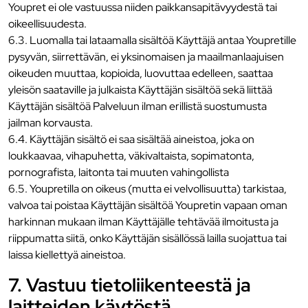
Youpret ei ole vastuussa niiden paikkansapitävyydestä tai
oikeellisuudesta.
6.3. Luomalla tai lataamalla sisältöä Käyttäjä antaa Youpretille
pysyvän, siirrettävän, ei yksinomaisen ja maailmanlaajuisen
oikeuden muuttaa, kopioida, luovuttaa edelleen, saattaa
yleisön saataville ja julkaista Käyttäjän sisältöä sekä liittää
Käyttäjän sisältöä Palveluun ilman erillistä suostumusta
jailman korvausta.
6.4. Käyttäjän sisältö ei saa sisältää aineistoa, joka on
loukkaavaa, vihapuhetta, väkivaltaista, sopimatonta,
pornografista, laitonta tai muuten vahingollista
6.5. Youpretilla on oikeus (mutta ei velvollisuutta) tarkistaa,
valvoa tai poistaa Käyttäjän sisältöä Youpretin vapaan oman
harkinnan mukaan ilman Käyttäjälle tehtävää ilmoitusta ja
riippumatta siitä, onko Käyttäjän sisällössä lailla suojattua tai
laissa kiellettyä aineistoa.
7. Vastuu tietoliikenteestä ja
laitteiden käytöstä