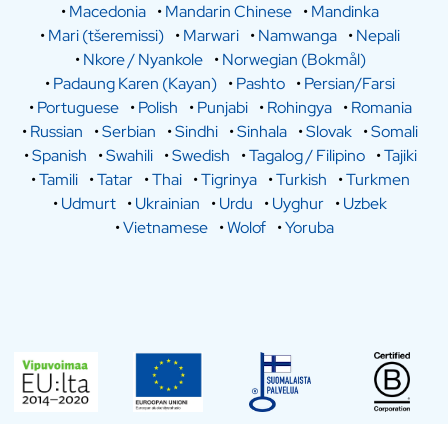
•
Macedonia
•
Mandarin Chinese
•
Mandinka
•
Mari (tšeremissi)
•
Marwari
•
Namwanga
•
Nepali
•
Nkore / Nyankole
•
Norwegian (Bokmål)
•
Padaung Karen (Kayan)
•
Pashto
•
Persian/Farsi
•
Portuguese
•
Polish
•
Punjabi
•
Rohingya
•
Romania
•
Russian
•
Serbian
•
Sindhi
•
Sinhala
•
Slovak
•
Somali
•
Spanish
•
Swahili
•
Swedish
•
Tagalog / Filipino
•
Tajiki
•
Tamili
•
Tatar
•
Thai
•
Tigrinya
•
Turkish
•
Turkmen
•
Udmurt
•
Ukrainian
•
Urdu
•
Uyghur
•
Uzbek
•
Vietnamese
•
Wolof
•
Yoruba