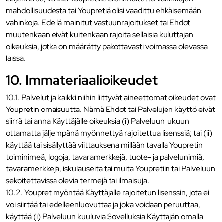
mahdollisuudesta tai Youpretiä olisi vaadittu ehkäisemään
vahinkoja. Edellä mainitut vastuunrajoitukset tai Ehdot
muutenkaan eivät kuitenkaan rajoita sellaisia kuluttajan
oikeuksia, jotka on määrätty pakottavasti voimassa olevassa
laissa.
10. Immateriaalioikeudet
10.1. Palvelut ja kaikki niihin liittyvät aineettomat oikeudet ovat
Youpretin omaisuutta. Nämä Ehdot tai Palvelujen käyttö eivät
siirrä tai anna Käyttäjälle oikeuksia (i) Palveluun lukuun
ottamatta jäljempänä myönnettyä rajoitettua lisenssiä; tai (ii)
käyttää tai sisällyttää viittauksena millään tavalla Youpretin
toiminimeä, logoja, tavaramerkkejä, tuote- ja palvelunimiä,
tavaramerkkejä, iskulauseita tai muita Youpretiin tai Palveluun
sekoitettavissa olevia termejä tai ilmaisuja.
10.2. Youpret myöntää Käyttäjälle rajoitetun lisenssin, jota ei
voi siirtää tai edelleenluovuttaa ja joka voidaan peruuttaa,
käyttää (i) Palveluun kuuluvia Sovelluksia Käyttäjän omalla