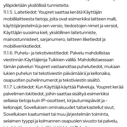
ylläpidetään yksilöllisiä tunnisteita.
11.1.5. Laitetiedot: Youpret saattaa kerätä Käyttäjän
mobiililaitteesta tietoja, joita ovat esimerkiksi laitteen malli,
käyttöjärjestelmä ja sen versio, tiedostojen nimet ja versiot,
Käyttäjän suosima kieli, yksilöllinen laitetunniste,
mainostunnisteet, sarjanumero, laitteen liiketiedot ja
mobiiliverkkotiedot.
11.1.6. Puhelu- ja tekstiviestitiedot: Palvelu mahdollistaa
viestinnän Käyttäjienja Tulkkien välillä. Mahdollistaessaan
tämän palvelun Youpret vastaanottaa puhelutiedot, mukaan
lukien puhelun tai tekstiviestin päivämäärä ja kellonaika,
osapuolten puhelinnumerot ja tekstiviestin sisältö.
11.1.7. Lokitiedot: Kun Käyttäjä käyttää Palveluja, Youpret kerää
palvelimen lokitiedot, joihin saattaa sisältyä esimerkiksi
sellaisia tietoja kuin IP-osoitteet, kirjautumispäivät ja -
kellonajat, Sovelluksen ominaisuudet taitarkastellut sivut,
Sovelluksen kaatumiset tai muu järjestelmän toiminta,
selaimen tyyppi ja kolmannen osapuolen sivusto tai palvelu,