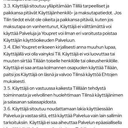
3.3. Käyttäjä sitoutuu ylläpitämään Tilillä tarpeelliset ja
paikkansa pitävät Käyttäjänhenkilö- ja maksutapatiedot. Jos
Tilin tiedot eivät ole oikeita ja paikkansa pitäviä, kuten jos
maksutapa on vanhentunut, Käyttäjä ei välttämättä voi
käyttää Palveluja ja Youpret voi ilman eri varoitusta poistaa
Käyttäjän käyttöoikeuden Palveluun.
3.4. Ellei Youpret erikseen kirjallisesti anna muuhun lupaa,
Käyttäjällä voi olla vainyksi Tili. Käyttäjä ei voi luovuttaa tai
muuten siirtää Tiliään toiselle henkilölle tai oikeushenkilölle.
Käyttäjä ei saa antaa kolmannen osapuolen käyttää Tiliään,
paitsi jos Käyttäjä on läsnä ja valvoo Tilinsä käyttöä Ehtojen
mukaisesti.
3.5. Käyttäjä on vastuussa kaikesta Tilillään tehdystä
toiminnasta ja velvollinen huolehtimaan Tilinsä käyttäjänimen
ja salasanan salassapidosta.
3.6. Käyttäjä sitoutuu noudattamaan lakia käyttäessään
Palvelua ja vastaa siitä, että käyttää Palvelua vain lain sallimiin
tarkoituksiin. Käyttäjä ei saa aiheuttaa Palvelun epäasiallisella