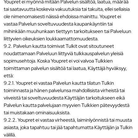
Youpret ei myönnä mitään Palvelun sisältöä, laatua, määrää
tai saatavuutta koskevia vakuutuksia tai takuita, ellei sellaisia
ole nimenomaisesti näissä ehdoissa mainittu. Youpret ei
vastaa Palvelun soveltuvuudesta kaupankäyntiin tai
mihinkään muuhunkaan tiettyyn tarkoitukseen tai Palveluun
liittyvien oikeuksien loukkaamattomuudesta.
9.2. Palvelun kautta toimivat Tulkit ovat sitoutuneet
noudattamaan Palveluun liittyviä tulkkauspalvelun yleisiä
sopimusehtoja. Koska Youpret ei voi valvoa Tulkkien
toimittaman palvelun sisältöä tai laatua, Käyttäjä hyväksyy,
että:
9.2.1. Youpret ei vastaa Palvelun kautta tilatun Tulkin
toiminnasta ja hänen palvelunsa mahdollisista virheistä tai
viiveistä tai soveltuvuudesta Käyttäjän tarkoitukseen eikä
Palvelun kautta palvelujaan myyvien Tulkkien pätevyydestä
tai muistakaan ominaisuuksista.
9.2.2. Youpret ei vastaa virheestä, laiminlyönnistä tai muusta
asiasta, joka tapahtuu tai jää tapahtumatta Käyttäjän ja Tulkin
välillä.