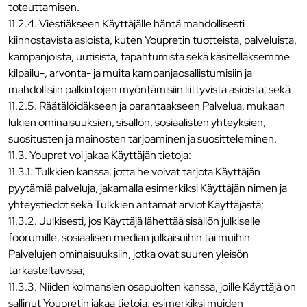
toteuttamisen.
11.2.4. Viestiäkseen Käyttäjälle häntä mahdollisesti
kiinnostavista asioista, kuten Youpretin tuotteista, palveluista,
kampanjoista, uutisista, tapahtumista sekä käsitelläksemme
kilpailu-, arvonta- ja muita kampanjaosallistumisiin ja
mahdollisiin palkintojen myöntämisiin liittyvistä asioista; sekä
11.2.5. Räätälöidäkseen ja parantaakseen Palvelua, mukaan
lukien ominaisuuksien, sisällön, sosiaalisten yhteyksien,
suositusten ja mainosten tarjoaminen ja suositteleminen.
11.3. Youpret voi jakaa Käyttäjän tietoja:
11.3.1. Tulkkien kanssa, jotta he voivat tarjota Käyttäjän
pyytämiä palveluja, jakamalla esimerkiksi Käyttäjän nimen ja
yhteystiedot sekä Tulkkien antamat arviot Käyttäjästä;
11.3.2. Julkisesti, jos Käyttäjä lähettää sisällön julkiselle
foorumille, sosiaalisen median julkaisuihin tai muihin
Palvelujen ominaisuuksiin, jotka ovat suuren yleisön
tarkasteltavissa;
11.3.3. Niiden kolmansien osapuolten kanssa, joille Käyttäjä on
sallinut Youpretin jakaa tietoja, esimerkiksi muiden