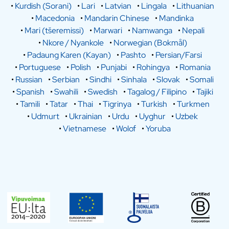
•
Kurdish (Sorani)
•
Lari
•
Latvian
•
Lingala
•
Lithuanian
•
Macedonia
•
Mandarin Chinese
•
Mandinka
•
Mari (tšeremissi)
•
Marwari
•
Namwanga
•
Nepali
•
Nkore / Nyankole
•
Norwegian (Bokmål)
•
Padaung Karen (Kayan)
•
Pashto
•
Persian/Farsi
•
Portuguese
•
Polish
•
Punjabi
•
Rohingya
•
Romania
•
Russian
•
Serbian
•
Sindhi
•
Sinhala
•
Slovak
•
Somali
•
Spanish
•
Swahili
•
Swedish
•
Tagalog / Filipino
•
Tajiki
•
Tamili
•
Tatar
•
Thai
•
Tigrinya
•
Turkish
•
Turkmen
•
Udmurt
•
Ukrainian
•
Urdu
•
Uyghur
•
Uzbek
•
Vietnamese
•
Wolof
•
Yoruba