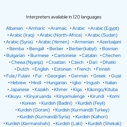
Interpreters available in 120 languages
Albanian
•
Amharic
•
Aramaic
•
Arabic
•
Arabic (Egypt)
•
Arabic (Iraq)
•
Arabic (North-Africa)
•
Arabic (Sudan)
•
Arabic (Syria)
•
Arabic (Yemen)
•
Armenian
•
Azerbaijani
•
Bemba
•
Bengali
•
Berber
•
Berber(kabyl)
•
Bosnian
•
Bulgarian
•
Burmese
•
Cantonese
•
Catalan
•
Chechen
•
Chewa (Nyanja)
•
Croatian
•
Czech
•
Dari
•
Dhatki
•
Dutch
•
English
•
Estonian
•
French
•
Finnish
•
Fula / Fulani
•
Fur
•
Georgian
•
German
•
Greek
•
Gusii
•
Hebrew
•
Hindi
•
Hungarian
•
Igbo
•
Ingush
•
Italian
•
Japanese
•
Kazakh
•
Khmer
•
Kiga
•
Kikongo/Kituba
•
Kikuyu
•
Kinyaruanda
•
Kinyamulenge
•
Kirundi
•
Komi
•
Korean
•
Kurdish (Badini)
•
Kurdish (Feyli)
•
Kurdish (Gorani)
•
Kurdish (Kurmandži Turkey)
•
Kurdish (Kurmandži Syria)
•
Kurdish (Kalhori)
•
Kurdish (Kermanshahi)
•
Kurdish (Laki)
•
Kurdish (Shekak)