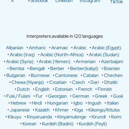
X
Facebook
LinkedIn
Instagram
TikTok
Interpreters available in 120 languages
Albanian
•
Amharic
•
Aramaic
•
Arabic
•
Arabic (Egypt)
•
Arabic (Iraq)
•
Arabic (North-Africa)
•
Arabic (Sudan)
•
Arabic (Syria)
•
Arabic (Yemen)
•
Armenian
•
Azerbaijani
•
Bemba
•
Bengali
•
Berber
•
Berber(kabyl)
•
Bosnian
•
Bulgarian
•
Burmese
•
Cantonese
•
Catalan
•
Chechen
•
Chewa (Nyanja)
•
Croatian
•
Czech
•
Dari
•
Dhatki
•
Dutch
•
English
•
Estonian
•
French
•
Finnish
•
Fula / Fulani
•
Fur
•
Georgian
•
German
•
Greek
•
Gusii
•
Hebrew
•
Hindi
•
Hungarian
•
Igbo
•
Ingush
•
Italian
•
Japanese
•
Kazakh
•
Khmer
•
Kiga
•
Kikongo/Kituba
•
Kikuyu
•
Kinyaruanda
•
Kinyamulenge
•
Kirundi
•
Komi
•
Korean
•
Kurdish (Badini)
•
Kurdish (Feyli)