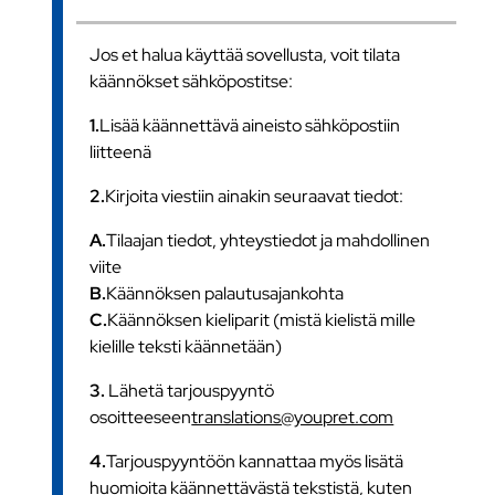
Jos et halua käyttää sovellusta, voit tilata
käännökset sähköpostitse:
1.
Lisää käännettävä aineisto sähköpostiin
liitteenä
2.
Kirjoita viestiin ainakin seuraavat tiedot:
A.
Tilaajan tiedot, yhteystiedot ja mahdollinen
viite
B.
Käännöksen palautusajankohta
C.
Käännöksen kieliparit (mistä kielistä mille
kielille teksti käännetään)
3.
Lähetä tarjouspyyntö
osoitteeseen
translations@youpret.com
4.
Tarjouspyyntöön kannattaa myös lisätä
huomioita käännettävästä tekstistä, kuten