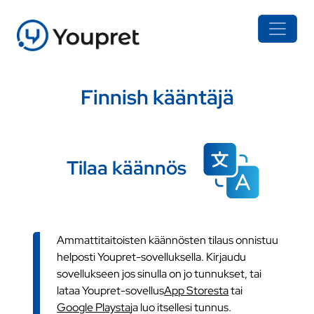
Finnish kääntäjä
Tilaa käännös
Ammattitaitoisten käännösten tilaus onnistuu
helposti Youpret-sovelluksella. Kirjaudu
sovellukseen jos sinulla on jo tunnukset, tai
lataa Youpret-sovellus
App Storesta
tai
Google Playsta
ja luo itsellesi tunnus.