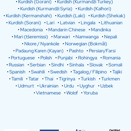
•
Kurdish (Gorani)
•
Kurdish (Kurmandži Turkey)
•
Kurdish (Kurmandži Syria)
•
Kurdish (Kalhori)
•
Kurdish (Kermanshahi)
•
Kurdish (Laki)
•
Kurdish (Shekak)
•
Kurdish (Sorani)
•
Lari
•
Latvian
•
Lingala
•
Lithuanian
•
Macedonia
•
Mandarin Chinese
•
Mandinka
•
Mari (tšeremissi)
•
Marwari
•
Namwanga
•
Nepali
•
Nkore / Nyankole
•
Norwegian (Bokmål)
•
Padaung Karen (Kayan)
•
Pashto
•
Persian/Farsi
•
Portuguese
•
Polish
•
Punjabi
•
Rohingya
•
Romania
•
Russian
•
Serbian
•
Sindhi
•
Sinhala
•
Slovak
•
Somali
•
Spanish
•
Swahili
•
Swedish
•
Tagalog / Filipino
•
Tajiki
•
Tamili
•
Tatar
•
Thai
•
Tigrinya
•
Turkish
•
Turkmen
•
Udmurt
•
Ukrainian
•
Urdu
•
Uyghur
•
Uzbek
•
Vietnamese
•
Wolof
•
Yoruba