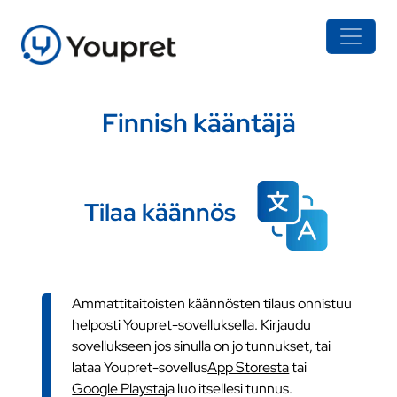
Finnish kääntäjä
Tilaa käännös
Ammattitaitoisten käännösten tilaus onnistuu
helposti Youpret-sovelluksella. Kirjaudu
sovellukseen jos sinulla on jo tunnukset, tai
lataa Youpret-sovellus
App Storesta
tai
Google Playsta
ja luo itsellesi tunnus.