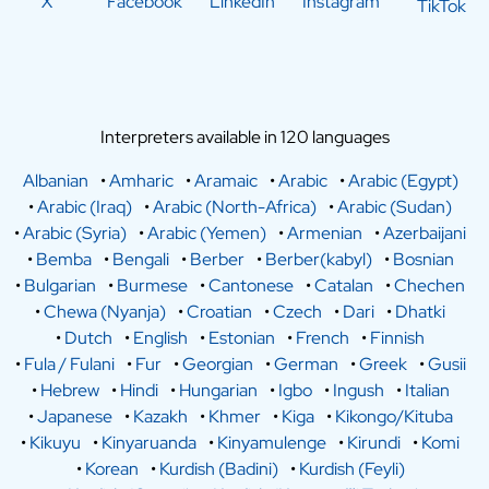
X
Facebook
LinkedIn
Instagram
TikTok
Interpreters available in 120 languages
Albanian
•
Amharic
•
Aramaic
•
Arabic
•
Arabic (Egypt)
•
Arabic (Iraq)
•
Arabic (North-Africa)
•
Arabic (Sudan)
•
Arabic (Syria)
•
Arabic (Yemen)
•
Armenian
•
Azerbaijani
•
Bemba
•
Bengali
•
Berber
•
Berber(kabyl)
•
Bosnian
•
Bulgarian
•
Burmese
•
Cantonese
•
Catalan
•
Chechen
•
Chewa (Nyanja)
•
Croatian
•
Czech
•
Dari
•
Dhatki
•
Dutch
•
English
•
Estonian
•
French
•
Finnish
•
Fula / Fulani
•
Fur
•
Georgian
•
German
•
Greek
•
Gusii
•
Hebrew
•
Hindi
•
Hungarian
•
Igbo
•
Ingush
•
Italian
•
Japanese
•
Kazakh
•
Khmer
•
Kiga
•
Kikongo/Kituba
•
Kikuyu
•
Kinyaruanda
•
Kinyamulenge
•
Kirundi
•
Komi
•
Korean
•
Kurdish (Badini)
•
Kurdish (Feyli)