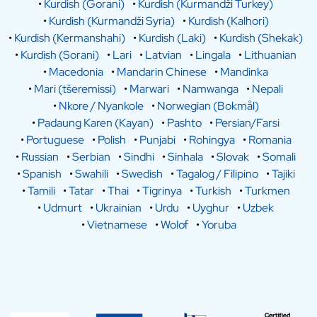
•
Kurdish (Gorani)
•
Kurdish (Kurmandži Turkey)
•
Kurdish (Kurmandži Syria)
•
Kurdish (Kalhori)
•
Kurdish (Kermanshahi)
•
Kurdish (Laki)
•
Kurdish (Shekak)
•
Kurdish (Sorani)
•
Lari
•
Latvian
•
Lingala
•
Lithuanian
•
Macedonia
•
Mandarin Chinese
•
Mandinka
•
Mari (tšeremissi)
•
Marwari
•
Namwanga
•
Nepali
•
Nkore / Nyankole
•
Norwegian (Bokmål)
•
Padaung Karen (Kayan)
•
Pashto
•
Persian/Farsi
•
Portuguese
•
Polish
•
Punjabi
•
Rohingya
•
Romania
•
Russian
•
Serbian
•
Sindhi
•
Sinhala
•
Slovak
•
Somali
•
Spanish
•
Swahili
•
Swedish
•
Tagalog / Filipino
•
Tajiki
•
Tamili
•
Tatar
•
Thai
•
Tigrinya
•
Turkish
•
Turkmen
•
Udmurt
•
Ukrainian
•
Urdu
•
Uyghur
•
Uzbek
•
Vietnamese
•
Wolof
•
Yoruba