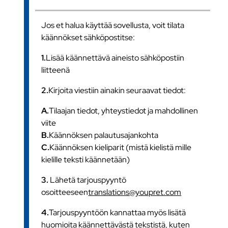
Jos et halua käyttää sovellusta, voit tilata
käännökset sähköpostitse:
1.
Lisää käännettävä aineisto sähköpostiin
liitteenä
2.
Kirjoita viestiin ainakin seuraavat tiedot:
A.
Tilaajan tiedot, yhteystiedot ja mahdollinen
viite
B.
Käännöksen palautusajankohta
C.
Käännöksen kieliparit (mistä kielistä mille
kielille teksti käännetään)
3.
Lähetä tarjouspyyntö
osoitteeseen
translations@youpret.com
4.
Tarjouspyyntöön kannattaa myös lisätä
huomioita käännettävästä tekstistä, kuten