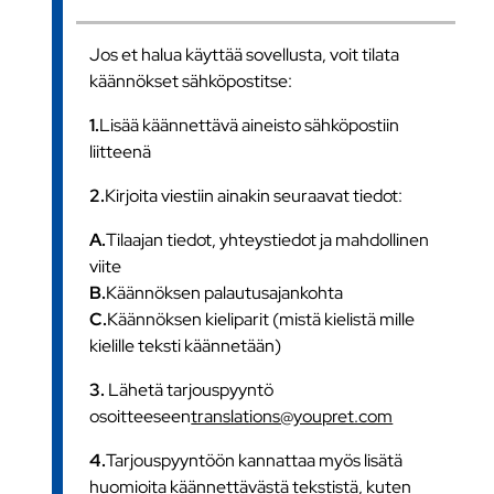
Jos et halua käyttää sovellusta, voit tilata
käännökset sähköpostitse:
1.
Lisää käännettävä aineisto sähköpostiin
liitteenä
2.
Kirjoita viestiin ainakin seuraavat tiedot:
A.
Tilaajan tiedot, yhteystiedot ja mahdollinen
viite
B.
Käännöksen palautusajankohta
C.
Käännöksen kieliparit (mistä kielistä mille
kielille teksti käännetään)
3.
Lähetä tarjouspyyntö
osoitteeseen
translations@youpret.com
4.
Tarjouspyyntöön kannattaa myös lisätä
huomioita käännettävästä tekstistä, kuten