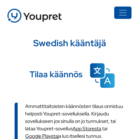
Swedish kääntäjä
Tilaa käännös
Ammattitaitoisten käännösten tilaus onnistuu
helposti Youpret-sovelluksella. Kirjaudu
sovellukseen jos sinulla on jo tunnukset, tai
lataa Youpret-sovellus
App Storesta
tai
Google Playsta
ja luo itsellesi tunnus.