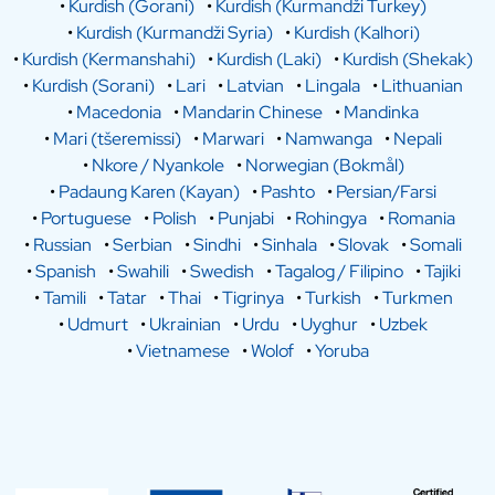
•
Kurdish (Gorani)
•
Kurdish (Kurmandži Turkey)
•
Kurdish (Kurmandži Syria)
•
Kurdish (Kalhori)
•
Kurdish (Kermanshahi)
•
Kurdish (Laki)
•
Kurdish (Shekak)
•
Kurdish (Sorani)
•
Lari
•
Latvian
•
Lingala
•
Lithuanian
•
Macedonia
•
Mandarin Chinese
•
Mandinka
•
Mari (tšeremissi)
•
Marwari
•
Namwanga
•
Nepali
•
Nkore / Nyankole
•
Norwegian (Bokmål)
•
Padaung Karen (Kayan)
•
Pashto
•
Persian/Farsi
•
Portuguese
•
Polish
•
Punjabi
•
Rohingya
•
Romania
•
Russian
•
Serbian
•
Sindhi
•
Sinhala
•
Slovak
•
Somali
•
Spanish
•
Swahili
•
Swedish
•
Tagalog / Filipino
•
Tajiki
•
Tamili
•
Tatar
•
Thai
•
Tigrinya
•
Turkish
•
Turkmen
•
Udmurt
•
Ukrainian
•
Urdu
•
Uyghur
•
Uzbek
•
Vietnamese
•
Wolof
•
Yoruba