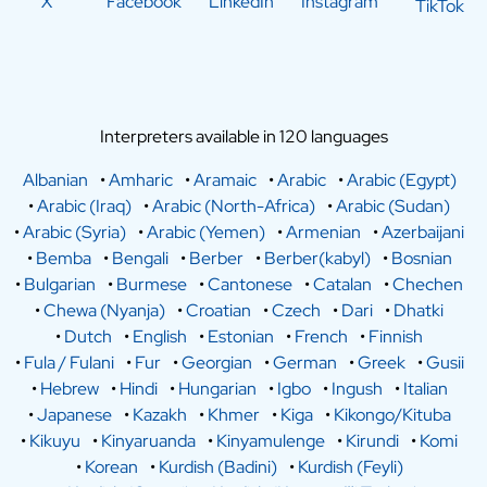
X
Facebook
LinkedIn
Instagram
TikTok
Interpreters available in 120 languages
Albanian
•
Amharic
•
Aramaic
•
Arabic
•
Arabic (Egypt)
•
Arabic (Iraq)
•
Arabic (North-Africa)
•
Arabic (Sudan)
•
Arabic (Syria)
•
Arabic (Yemen)
•
Armenian
•
Azerbaijani
•
Bemba
•
Bengali
•
Berber
•
Berber(kabyl)
•
Bosnian
•
Bulgarian
•
Burmese
•
Cantonese
•
Catalan
•
Chechen
•
Chewa (Nyanja)
•
Croatian
•
Czech
•
Dari
•
Dhatki
•
Dutch
•
English
•
Estonian
•
French
•
Finnish
•
Fula / Fulani
•
Fur
•
Georgian
•
German
•
Greek
•
Gusii
•
Hebrew
•
Hindi
•
Hungarian
•
Igbo
•
Ingush
•
Italian
•
Japanese
•
Kazakh
•
Khmer
•
Kiga
•
Kikongo/Kituba
•
Kikuyu
•
Kinyaruanda
•
Kinyamulenge
•
Kirundi
•
Komi
•
Korean
•
Kurdish (Badini)
•
Kurdish (Feyli)