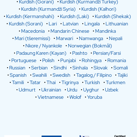
•
Kurdish (Gorani)
•
Kurdish (Kurmandži Turkey)
•
Kurdish (Kurmandži Syria)
•
Kurdish (Kalhori)
•
Kurdish (Kermanshahi)
•
Kurdish (Laki)
•
Kurdish (Shekak)
•
Kurdish (Sorani)
•
Lari
•
Latvian
•
Lingala
•
Lithuanian
•
Macedonia
•
Mandarin Chinese
•
Mandinka
•
Mari (tšeremissi)
•
Marwari
•
Namwanga
•
Nepali
•
Nkore / Nyankole
•
Norwegian (Bokmål)
•
Padaung Karen (Kayan)
•
Pashto
•
Persian/Farsi
•
Portuguese
•
Polish
•
Punjabi
•
Rohingya
•
Romania
•
Russian
•
Serbian
•
Sindhi
•
Sinhala
•
Slovak
•
Somali
•
Spanish
•
Swahili
•
Swedish
•
Tagalog / Filipino
•
Tajiki
•
Tamili
•
Tatar
•
Thai
•
Tigrinya
•
Turkish
•
Turkmen
•
Udmurt
•
Ukrainian
•
Urdu
•
Uyghur
•
Uzbek
•
Vietnamese
•
Wolof
•
Yoruba