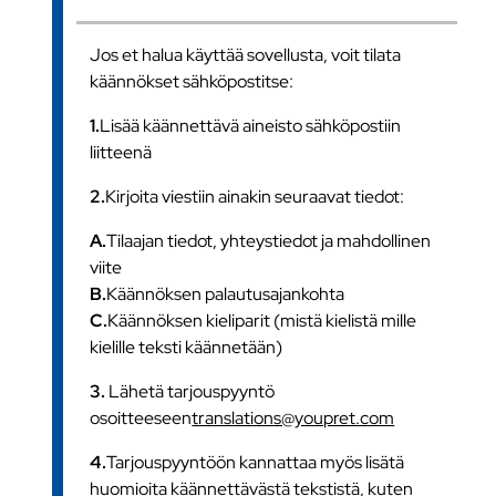
Jos et halua käyttää sovellusta, voit tilata
käännökset sähköpostitse:
1.
Lisää käännettävä aineisto sähköpostiin
liitteenä
2.
Kirjoita viestiin ainakin seuraavat tiedot:
A.
Tilaajan tiedot, yhteystiedot ja mahdollinen
viite
B.
Käännöksen palautusajankohta
C.
Käännöksen kieliparit (mistä kielistä mille
kielille teksti käännetään)
3.
Lähetä tarjouspyyntö
osoitteeseen
translations@youpret.com
4.
Tarjouspyyntöön kannattaa myös lisätä
huomioita käännettävästä tekstistä, kuten