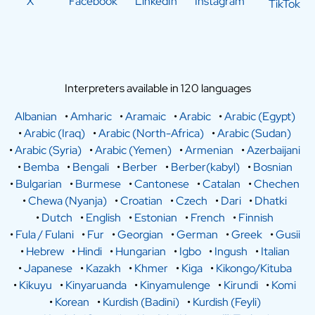
X
Facebook
LinkedIn
Instagram
TikTok
Interpreters available in 120 languages
Albanian
•
Amharic
•
Aramaic
•
Arabic
•
Arabic (Egypt)
•
Arabic (Iraq)
•
Arabic (North-Africa)
•
Arabic (Sudan)
•
Arabic (Syria)
•
Arabic (Yemen)
•
Armenian
•
Azerbaijani
•
Bemba
•
Bengali
•
Berber
•
Berber(kabyl)
•
Bosnian
•
Bulgarian
•
Burmese
•
Cantonese
•
Catalan
•
Chechen
•
Chewa (Nyanja)
•
Croatian
•
Czech
•
Dari
•
Dhatki
•
Dutch
•
English
•
Estonian
•
French
•
Finnish
•
Fula / Fulani
•
Fur
•
Georgian
•
German
•
Greek
•
Gusii
•
Hebrew
•
Hindi
•
Hungarian
•
Igbo
•
Ingush
•
Italian
•
Japanese
•
Kazakh
•
Khmer
•
Kiga
•
Kikongo/Kituba
•
Kikuyu
•
Kinyaruanda
•
Kinyamulenge
•
Kirundi
•
Komi
•
Korean
•
Kurdish (Badini)
•
Kurdish (Feyli)