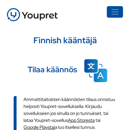
Finnish kääntäjä
Tilaa käännös
Ammattitaitoisten käännösten tilaus onnistuu
helposti Youpret-sovelluksella. Kirjaudu
sovellukseen jos sinulla on jo tunnukset, tai
lataa Youpret-sovellus
App Storesta
tai
Google Playsta
ja luo itsellesi tunnus.