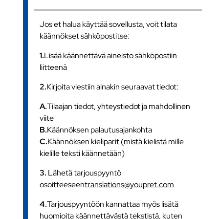
Jos et halua käyttää sovellusta, voit tilata
käännökset sähköpostitse:
1.
Lisää käännettävä aineisto sähköpostiin
liitteenä
2.
Kirjoita viestiin ainakin seuraavat tiedot:
A.
Tilaajan tiedot, yhteystiedot ja mahdollinen
viite
B.
Käännöksen palautusajankohta
C.
Käännöksen kieliparit (mistä kielistä mille
kielille teksti käännetään)
3.
Lähetä tarjouspyyntö
osoitteeseen
translations@youpret.com
4.
Tarjouspyyntöön kannattaa myös lisätä
huomioita käännettävästä tekstistä, kuten