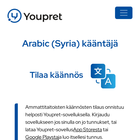
Arabic (Syria) kääntäjä
Tilaa käännös
Ammattitaitoisten käännösten tilaus onnistuu
helposti Youpret-sovelluksella. Kirjaudu
sovellukseen jos sinulla on jo tunnukset, tai
lataa Youpret-sovellus
App Storesta
tai
Google Playsta
ja luo itsellesi tunnus.