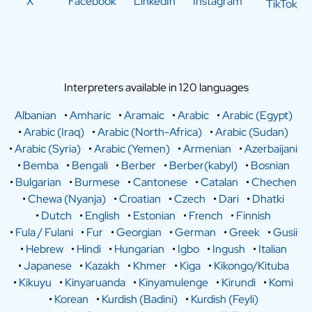
X
Facebook
LinkedIn
Instagram
TikTok
Interpreters available in 120 languages
Albanian
•
Amharic
•
Aramaic
•
Arabic
•
Arabic (Egypt)
•
Arabic (Iraq)
•
Arabic (North-Africa)
•
Arabic (Sudan)
•
Arabic (Syria)
•
Arabic (Yemen)
•
Armenian
•
Azerbaijani
•
Bemba
•
Bengali
•
Berber
•
Berber(kabyl)
•
Bosnian
•
Bulgarian
•
Burmese
•
Cantonese
•
Catalan
•
Chechen
•
Chewa (Nyanja)
•
Croatian
•
Czech
•
Dari
•
Dhatki
•
Dutch
•
English
•
Estonian
•
French
•
Finnish
•
Fula / Fulani
•
Fur
•
Georgian
•
German
•
Greek
•
Gusii
•
Hebrew
•
Hindi
•
Hungarian
•
Igbo
•
Ingush
•
Italian
•
Japanese
•
Kazakh
•
Khmer
•
Kiga
•
Kikongo/Kituba
•
Kikuyu
•
Kinyaruanda
•
Kinyamulenge
•
Kirundi
•
Komi
•
Korean
•
Kurdish (Badini)
•
Kurdish (Feyli)