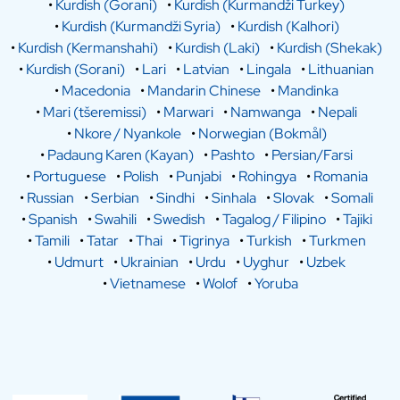
•
Kurdish (Gorani)
•
Kurdish (Kurmandži Turkey)
•
Kurdish (Kurmandži Syria)
•
Kurdish (Kalhori)
•
Kurdish (Kermanshahi)
•
Kurdish (Laki)
•
Kurdish (Shekak)
•
Kurdish (Sorani)
•
Lari
•
Latvian
•
Lingala
•
Lithuanian
•
Macedonia
•
Mandarin Chinese
•
Mandinka
•
Mari (tšeremissi)
•
Marwari
•
Namwanga
•
Nepali
•
Nkore / Nyankole
•
Norwegian (Bokmål)
•
Padaung Karen (Kayan)
•
Pashto
•
Persian/Farsi
•
Portuguese
•
Polish
•
Punjabi
•
Rohingya
•
Romania
•
Russian
•
Serbian
•
Sindhi
•
Sinhala
•
Slovak
•
Somali
•
Spanish
•
Swahili
•
Swedish
•
Tagalog / Filipino
•
Tajiki
•
Tamili
•
Tatar
•
Thai
•
Tigrinya
•
Turkish
•
Turkmen
•
Udmurt
•
Ukrainian
•
Urdu
•
Uyghur
•
Uzbek
•
Vietnamese
•
Wolof
•
Yoruba