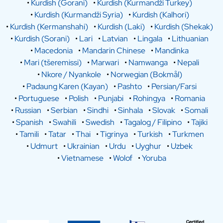
•
Kurdish (Gorani)
•
Kurdish (Kurmandži Turkey)
•
Kurdish (Kurmandži Syria)
•
Kurdish (Kalhori)
•
Kurdish (Kermanshahi)
•
Kurdish (Laki)
•
Kurdish (Shekak)
•
Kurdish (Sorani)
•
Lari
•
Latvian
•
Lingala
•
Lithuanian
•
Macedonia
•
Mandarin Chinese
•
Mandinka
•
Mari (tšeremissi)
•
Marwari
•
Namwanga
•
Nepali
•
Nkore / Nyankole
•
Norwegian (Bokmål)
•
Padaung Karen (Kayan)
•
Pashto
•
Persian/Farsi
•
Portuguese
•
Polish
•
Punjabi
•
Rohingya
•
Romania
•
Russian
•
Serbian
•
Sindhi
•
Sinhala
•
Slovak
•
Somali
•
Spanish
•
Swahili
•
Swedish
•
Tagalog / Filipino
•
Tajiki
•
Tamili
•
Tatar
•
Thai
•
Tigrinya
•
Turkish
•
Turkmen
•
Udmurt
•
Ukrainian
•
Urdu
•
Uyghur
•
Uzbek
•
Vietnamese
•
Wolof
•
Yoruba