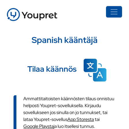
Spanish kääntäjä
Tilaa käännös
Ammattitaitoisten käännösten tilaus onnistuu
helposti Youpret-sovelluksella. Kirjaudu
sovellukseen jos sinulla on jo tunnukset, tai
lataa Youpret-sovellus
App Storesta
tai
Google Playsta
ja luo itsellesi tunnus.