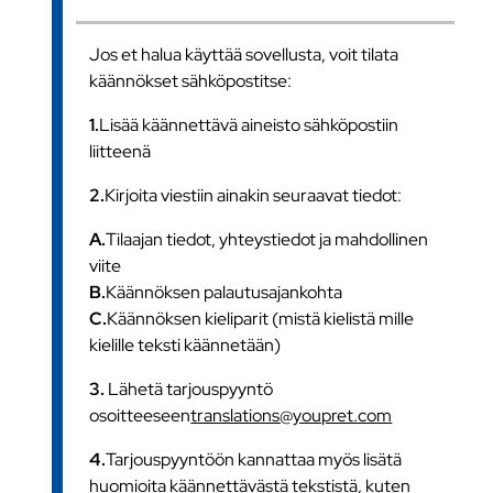
Jos et halua käyttää sovellusta, voit tilata
käännökset sähköpostitse:
1.
Lisää käännettävä aineisto sähköpostiin
liitteenä
2.
Kirjoita viestiin ainakin seuraavat tiedot:
A.
Tilaajan tiedot, yhteystiedot ja mahdollinen
viite
B.
Käännöksen palautusajankohta
C.
Käännöksen kieliparit (mistä kielistä mille
kielille teksti käännetään)
3.
Lähetä tarjouspyyntö
osoitteeseen
translations@youpret.com
4.
Tarjouspyyntöön kannattaa myös lisätä
huomioita käännettävästä tekstistä, kuten