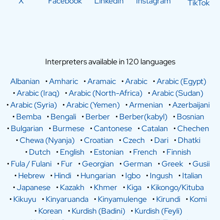
X
Facebook
LinkedIn
Instagram
TikTok
Interpreters available in 120 languages
Albanian
•
Amharic
•
Aramaic
•
Arabic
•
Arabic (Egypt)
•
Arabic (Iraq)
•
Arabic (North-Africa)
•
Arabic (Sudan)
•
Arabic (Syria)
•
Arabic (Yemen)
•
Armenian
•
Azerbaijani
•
Bemba
•
Bengali
•
Berber
•
Berber(kabyl)
•
Bosnian
•
Bulgarian
•
Burmese
•
Cantonese
•
Catalan
•
Chechen
•
Chewa (Nyanja)
•
Croatian
•
Czech
•
Dari
•
Dhatki
•
Dutch
•
English
•
Estonian
•
French
•
Finnish
•
Fula / Fulani
•
Fur
•
Georgian
•
German
•
Greek
•
Gusii
•
Hebrew
•
Hindi
•
Hungarian
•
Igbo
•
Ingush
•
Italian
•
Japanese
•
Kazakh
•
Khmer
•
Kiga
•
Kikongo/Kituba
•
Kikuyu
•
Kinyaruanda
•
Kinyamulenge
•
Kirundi
•
Komi
•
Korean
•
Kurdish (Badini)
•
Kurdish (Feyli)