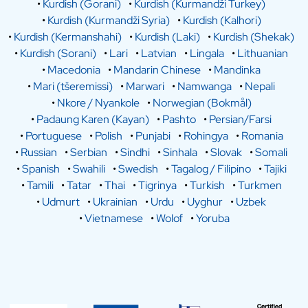
•
Kurdish (Gorani)
•
Kurdish (Kurmandži Turkey)
•
Kurdish (Kurmandži Syria)
•
Kurdish (Kalhori)
•
Kurdish (Kermanshahi)
•
Kurdish (Laki)
•
Kurdish (Shekak)
•
Kurdish (Sorani)
•
Lari
•
Latvian
•
Lingala
•
Lithuanian
•
Macedonia
•
Mandarin Chinese
•
Mandinka
•
Mari (tšeremissi)
•
Marwari
•
Namwanga
•
Nepali
•
Nkore / Nyankole
•
Norwegian (Bokmål)
•
Padaung Karen (Kayan)
•
Pashto
•
Persian/Farsi
•
Portuguese
•
Polish
•
Punjabi
•
Rohingya
•
Romania
•
Russian
•
Serbian
•
Sindhi
•
Sinhala
•
Slovak
•
Somali
•
Spanish
•
Swahili
•
Swedish
•
Tagalog / Filipino
•
Tajiki
•
Tamili
•
Tatar
•
Thai
•
Tigrinya
•
Turkish
•
Turkmen
•
Udmurt
•
Ukrainian
•
Urdu
•
Uyghur
•
Uzbek
•
Vietnamese
•
Wolof
•
Yoruba