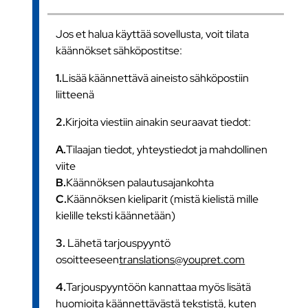
Jos et halua käyttää sovellusta, voit tilata
käännökset sähköpostitse:
1.
Lisää käännettävä aineisto sähköpostiin
liitteenä
2.
Kirjoita viestiin ainakin seuraavat tiedot:
A.
Tilaajan tiedot, yhteystiedot ja mahdollinen
viite
B.
Käännöksen palautusajankohta
C.
Käännöksen kieliparit (mistä kielistä mille
kielille teksti käännetään)
3.
Lähetä tarjouspyyntö
osoitteeseen
translations@youpret.com
4.
Tarjouspyyntöön kannattaa myös lisätä
huomioita käännettävästä tekstistä, kuten