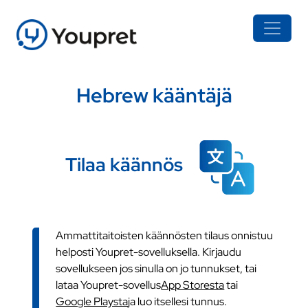
Hebrew kääntäjä
Tilaa käännös
Ammattitaitoisten käännösten tilaus onnistuu
helposti Youpret-sovelluksella. Kirjaudu
sovellukseen jos sinulla on jo tunnukset, tai
lataa Youpret-sovellus
App Storesta
tai
Google Playsta
ja luo itsellesi tunnus.