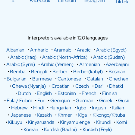
X
Facebook
LinkedIn
Instagram
TikTok
Interpreters available in 120 languages
Albanian
•
Amharic
•
Aramaic
•
Arabic
•
Arabic (Egypt)
•
Arabic (Iraq)
•
Arabic (North-Africa)
•
Arabic (Sudan)
•
Arabic (Syria)
•
Arabic (Yemen)
•
Armenian
•
Azerbaijani
•
Bemba
•
Bengali
•
Berber
•
Berber(kabyl)
•
Bosnian
•
Bulgarian
•
Burmese
•
Cantonese
•
Catalan
•
Chechen
•
Chewa (Nyanja)
•
Croatian
•
Czech
•
Dari
•
Dhatki
•
Dutch
•
English
•
Estonian
•
French
•
Finnish
•
Fula / Fulani
•
Fur
•
Georgian
•
German
•
Greek
•
Gusii
•
Hebrew
•
Hindi
•
Hungarian
•
Igbo
•
Ingush
•
Italian
•
Japanese
•
Kazakh
•
Khmer
•
Kiga
•
Kikongo/Kituba
•
Kikuyu
•
Kinyaruanda
•
Kinyamulenge
•
Kirundi
•
Komi
•
Korean
•
Kurdish (Badini)
•
Kurdish (Feyli)