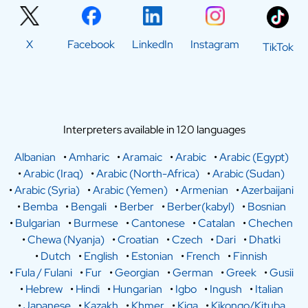
X
Facebook
LinkedIn
Instagram
TikTok
Interpreters available in 120 languages
Albanian
•
Amharic
•
Aramaic
•
Arabic
•
Arabic (Egypt)
•
Arabic (Iraq)
•
Arabic (North-Africa)
•
Arabic (Sudan)
•
Arabic (Syria)
•
Arabic (Yemen)
•
Armenian
•
Azerbaijani
•
Bemba
•
Bengali
•
Berber
•
Berber(kabyl)
•
Bosnian
•
Bulgarian
•
Burmese
•
Cantonese
•
Catalan
•
Chechen
•
Chewa (Nyanja)
•
Croatian
•
Czech
•
Dari
•
Dhatki
•
Dutch
•
English
•
Estonian
•
French
•
Finnish
•
Fula / Fulani
•
Fur
•
Georgian
•
German
•
Greek
•
Gusii
•
Hebrew
•
Hindi
•
Hungarian
•
Igbo
•
Ingush
•
Italian
•
Japanese
•
Kazakh
•
Khmer
•
Kiga
•
Kikongo/Kituba