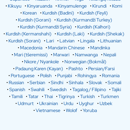
•
Kikuyu
•
Kinyaruanda
•
Kinyamulenge
•
Kirundi
•
Komi
•
Korean
•
Kurdish (Badini)
•
Kurdish (Feyli)
•
Kurdish (Gorani)
•
Kurdish (Kurmandži Turkey)
•
Kurdish (Kurmandži Syria)
•
Kurdish (Kalhori)
•
Kurdish (Kermanshahi)
•
Kurdish (Laki)
•
Kurdish (Shekak)
•
Kurdish (Sorani)
•
Lari
•
Latvian
•
Lingala
•
Lithuanian
•
Macedonia
•
Mandarin Chinese
•
Mandinka
•
Mari (tšeremissi)
•
Marwari
•
Namwanga
•
Nepali
•
Nkore / Nyankole
•
Norwegian (Bokmål)
•
Padaung Karen (Kayan)
•
Pashto
•
Persian/Farsi
•
Portuguese
•
Polish
•
Punjabi
•
Rohingya
•
Romania
•
Russian
•
Serbian
•
Sindhi
•
Sinhala
•
Slovak
•
Somali
•
Spanish
•
Swahili
•
Swedish
•
Tagalog / Filipino
•
Tajiki
•
Tamili
•
Tatar
•
Thai
•
Tigrinya
•
Turkish
•
Turkmen
•
Udmurt
•
Ukrainian
•
Urdu
•
Uyghur
•
Uzbek
•
Vietnamese
•
Wolof
•
Yoruba