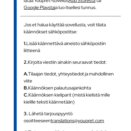
lataa Youpret-sovellus
App Storesta
tai
Google Playsta
ja luo itsellesi tunnus.
Jos et halua käyttää sovellusta, voit tilata
käännökset sähköpostitse:
1.
Lisää käännettävä aineisto sähköpostiin
liitteenä
2.
Kirjoita viestiin ainakin seuraavat tiedot:
A.
Tilaajan tiedot, yhteystiedot ja mahdollinen
viite
B.
Käännöksen palautusajankohta
C.
Käännöksen kieliparit (mistä kielistä mille
kielille teksti käännetään)
3.
Lähetä tarjouspyyntö
osoitteeseen
translations@youpret.com