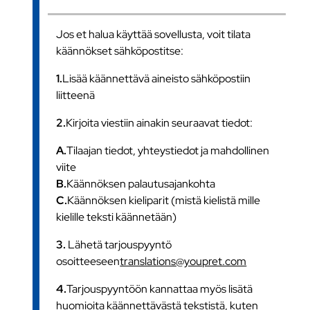
Jos et halua käyttää sovellusta, voit tilata
käännökset sähköpostitse:
1.
Lisää käännettävä aineisto sähköpostiin
liitteenä
2.
Kirjoita viestiin ainakin seuraavat tiedot:
A.
Tilaajan tiedot, yhteystiedot ja mahdollinen
viite
B.
Käännöksen palautusajankohta
C.
Käännöksen kieliparit (mistä kielistä mille
kielille teksti käännetään)
3.
Lähetä tarjouspyyntö
osoitteeseen
translations@youpret.com
4.
Tarjouspyyntöön kannattaa myös lisätä
huomioita käännettävästä tekstistä, kuten