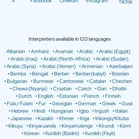
X
Facebook
LinkedIn
Instagram
TikTok
Interpreters available in 120 languages
Albanian
•
Amharic
•
Aramaic
•
Arabic
•
Arabic (Egypt)
•
Arabic (Iraq)
•
Arabic (North-Africa)
•
Arabic (Sudan)
•
Arabic (Syria)
•
Arabic (Yemen)
•
Armenian
•
Azerbaijani
•
Bemba
•
Bengali
•
Berber
•
Berber(kabyl)
•
Bosnian
•
Bulgarian
•
Burmese
•
Cantonese
•
Catalan
•
Chechen
•
Chewa (Nyanja)
•
Croatian
•
Czech
•
Dari
•
Dhatki
•
Dutch
•
English
•
Estonian
•
French
•
Finnish
•
Fula / Fulani
•
Fur
•
Georgian
•
German
•
Greek
•
Gusii
•
Hebrew
•
Hindi
•
Hungarian
•
Igbo
•
Ingush
•
Italian
•
Japanese
•
Kazakh
•
Khmer
•
Kiga
•
Kikongo/Kituba
•
Kikuyu
•
Kinyaruanda
•
Kinyamulenge
•
Kirundi
•
Komi
•
Korean
•
Kurdish (Badini)
•
Kurdish (Feyli)