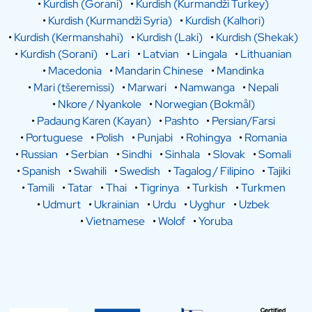
•
Kurdish (Gorani)
•
Kurdish (Kurmandži Turkey)
•
Kurdish (Kurmandži Syria)
•
Kurdish (Kalhori)
•
Kurdish (Kermanshahi)
•
Kurdish (Laki)
•
Kurdish (Shekak)
•
Kurdish (Sorani)
•
Lari
•
Latvian
•
Lingala
•
Lithuanian
•
Macedonia
•
Mandarin Chinese
•
Mandinka
•
Mari (tšeremissi)
•
Marwari
•
Namwanga
•
Nepali
•
Nkore / Nyankole
•
Norwegian (Bokmål)
•
Padaung Karen (Kayan)
•
Pashto
•
Persian/Farsi
•
Portuguese
•
Polish
•
Punjabi
•
Rohingya
•
Romania
•
Russian
•
Serbian
•
Sindhi
•
Sinhala
•
Slovak
•
Somali
•
Spanish
•
Swahili
•
Swedish
•
Tagalog / Filipino
•
Tajiki
•
Tamili
•
Tatar
•
Thai
•
Tigrinya
•
Turkish
•
Turkmen
•
Udmurt
•
Ukrainian
•
Urdu
•
Uyghur
•
Uzbek
•
Vietnamese
•
Wolof
•
Yoruba