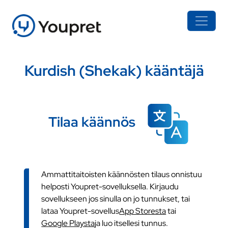
Kurdish (Shekak) kääntäjä
Tilaa käännös
Ammattitaitoisten käännösten tilaus onnistuu
helposti Youpret-sovelluksella. Kirjaudu
sovellukseen jos sinulla on jo tunnukset, tai
lataa Youpret-sovellus
App Storesta
tai
Google Playsta
ja luo itsellesi tunnus.