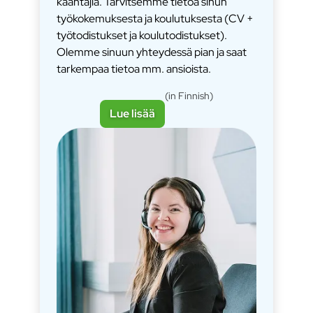
kääntäjiä. Tarvitsemme tietoa sinun
työkokemuksesta ja koulutuksesta (CV +
työtodistukset ja koulutodistukset).
Olemme sinuun yhteydessä pian ja saat
tarkempaa tietoa mm. ansioista.
(in Finnish)
Lue lisää