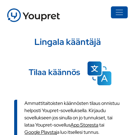
Lingala kääntäjä
Tilaa käännös
Ammattitaitoisten käännösten tilaus onnistuu
helposti Youpret-sovelluksella. Kirjaudu
sovellukseen jos sinulla on jo tunnukset, tai
lataa Youpret-sovellus
App Storesta
tai
Google Playsta
ja luo itsellesi tunnus.