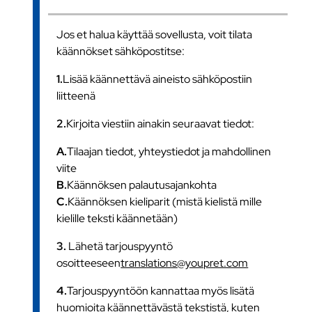
Jos et halua käyttää sovellusta, voit tilata
käännökset sähköpostitse:
1.
Lisää käännettävä aineisto sähköpostiin
liitteenä
2.
Kirjoita viestiin ainakin seuraavat tiedot:
A.
Tilaajan tiedot, yhteystiedot ja mahdollinen
viite
B.
Käännöksen palautusajankohta
C.
Käännöksen kieliparit (mistä kielistä mille
kielille teksti käännetään)
3.
Lähetä tarjouspyyntö
osoitteeseen
translations@youpret.com
4.
Tarjouspyyntöön kannattaa myös lisätä
huomioita käännettävästä tekstistä, kuten