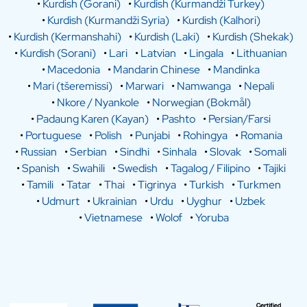
•
Kurdish (Gorani)
•
Kurdish (Kurmandži Turkey)
•
Kurdish (Kurmandži Syria)
•
Kurdish (Kalhori)
•
Kurdish (Kermanshahi)
•
Kurdish (Laki)
•
Kurdish (Shekak)
•
Kurdish (Sorani)
•
Lari
•
Latvian
•
Lingala
•
Lithuanian
•
Macedonia
•
Mandarin Chinese
•
Mandinka
•
Mari (tšeremissi)
•
Marwari
•
Namwanga
•
Nepali
•
Nkore / Nyankole
•
Norwegian (Bokmål)
•
Padaung Karen (Kayan)
•
Pashto
•
Persian/Farsi
•
Portuguese
•
Polish
•
Punjabi
•
Rohingya
•
Romania
•
Russian
•
Serbian
•
Sindhi
•
Sinhala
•
Slovak
•
Somali
•
Spanish
•
Swahili
•
Swedish
•
Tagalog / Filipino
•
Tajiki
•
Tamili
•
Tatar
•
Thai
•
Tigrinya
•
Turkish
•
Turkmen
•
Udmurt
•
Ukrainian
•
Urdu
•
Uyghur
•
Uzbek
•
Vietnamese
•
Wolof
•
Yoruba