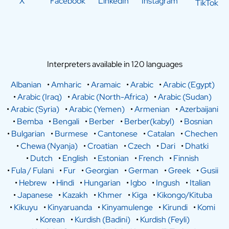
X
Facebook
LinkedIn
Instagram
TikTok
Interpreters available in 120 languages
Albanian
•
Amharic
•
Aramaic
•
Arabic
•
Arabic (Egypt)
•
Arabic (Iraq)
•
Arabic (North-Africa)
•
Arabic (Sudan)
•
Arabic (Syria)
•
Arabic (Yemen)
•
Armenian
•
Azerbaijani
•
Bemba
•
Bengali
•
Berber
•
Berber(kabyl)
•
Bosnian
•
Bulgarian
•
Burmese
•
Cantonese
•
Catalan
•
Chechen
•
Chewa (Nyanja)
•
Croatian
•
Czech
•
Dari
•
Dhatki
•
Dutch
•
English
•
Estonian
•
French
•
Finnish
•
Fula / Fulani
•
Fur
•
Georgian
•
German
•
Greek
•
Gusii
•
Hebrew
•
Hindi
•
Hungarian
•
Igbo
•
Ingush
•
Italian
•
Japanese
•
Kazakh
•
Khmer
•
Kiga
•
Kikongo/Kituba
•
Kikuyu
•
Kinyaruanda
•
Kinyamulenge
•
Kirundi
•
Komi
•
Korean
•
Kurdish (Badini)
•
Kurdish (Feyli)