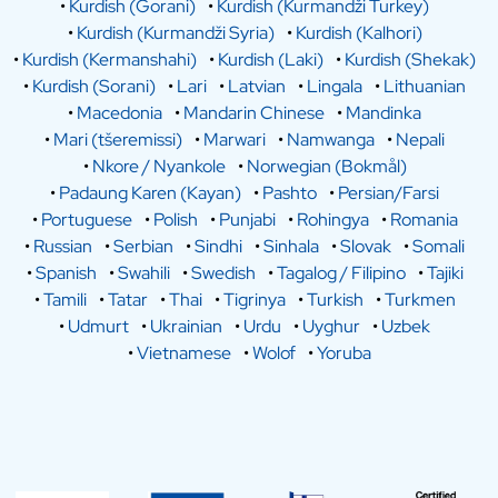
•
Kurdish (Gorani)
•
Kurdish (Kurmandži Turkey)
•
Kurdish (Kurmandži Syria)
•
Kurdish (Kalhori)
•
Kurdish (Kermanshahi)
•
Kurdish (Laki)
•
Kurdish (Shekak)
•
Kurdish (Sorani)
•
Lari
•
Latvian
•
Lingala
•
Lithuanian
•
Macedonia
•
Mandarin Chinese
•
Mandinka
•
Mari (tšeremissi)
•
Marwari
•
Namwanga
•
Nepali
•
Nkore / Nyankole
•
Norwegian (Bokmål)
•
Padaung Karen (Kayan)
•
Pashto
•
Persian/Farsi
•
Portuguese
•
Polish
•
Punjabi
•
Rohingya
•
Romania
•
Russian
•
Serbian
•
Sindhi
•
Sinhala
•
Slovak
•
Somali
•
Spanish
•
Swahili
•
Swedish
•
Tagalog / Filipino
•
Tajiki
•
Tamili
•
Tatar
•
Thai
•
Tigrinya
•
Turkish
•
Turkmen
•
Udmurt
•
Ukrainian
•
Urdu
•
Uyghur
•
Uzbek
•
Vietnamese
•
Wolof
•
Yoruba