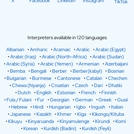
X
Facebook
LinkedIn
Instagram
TikTok
Interpreters available in 120 languages
Albanian
•
Amharic
•
Aramaic
•
Arabic
•
Arabic (Egypt)
•
Arabic (Iraq)
•
Arabic (North-Africa)
•
Arabic (Sudan)
•
Arabic (Syria)
•
Arabic (Yemen)
•
Armenian
•
Azerbaijani
•
Bemba
•
Bengali
•
Berber
•
Berber(kabyl)
•
Bosnian
•
Bulgarian
•
Burmese
•
Cantonese
•
Catalan
•
Chechen
•
Chewa (Nyanja)
•
Croatian
•
Czech
•
Dari
•
Dhatki
•
Dutch
•
English
•
Estonian
•
French
•
Finnish
•
Fula / Fulani
•
Fur
•
Georgian
•
German
•
Greek
•
Gusii
•
Hebrew
•
Hindi
•
Hungarian
•
Igbo
•
Ingush
•
Italian
•
Japanese
•
Kazakh
•
Khmer
•
Kiga
•
Kikongo/Kituba
•
Kikuyu
•
Kinyaruanda
•
Kinyamulenge
•
Kirundi
•
Komi
•
Korean
•
Kurdish (Badini)
•
Kurdish (Feyli)