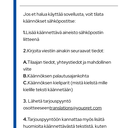
Jos et halua käyttää sovellusta, voit tilata
käännökset sähköpostitse:
1.
Lisää käännettävä aineisto sähköpostiin
liitteenä
2.
Kirjoita viestiin ainakin seuraavat tiedot:
A.
Tilaajan tiedot, yhteystiedot ja mahdollinen
viite
B.
Käännöksen palautusajankohta
C.
Käännöksen kieliparit (mistä kielistä mille
kielille teksti käännetään)
3.
Lähetä tarjouspyyntö
osoitteeseen
translations@youpret.com
4.
Tarjouspyyntöön kannattaa myös lisätä
huomioita käännettävästä tekstistä, kuten