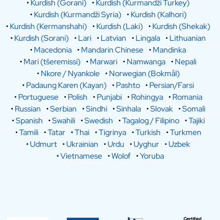
•
Kurdish (Gorani)
•
Kurdish (Kurmandži Turkey)
•
Kurdish (Kurmandži Syria)
•
Kurdish (Kalhori)
•
Kurdish (Kermanshahi)
•
Kurdish (Laki)
•
Kurdish (Shekak)
•
Kurdish (Sorani)
•
Lari
•
Latvian
•
Lingala
•
Lithuanian
•
Macedonia
•
Mandarin Chinese
•
Mandinka
•
Mari (tšeremissi)
•
Marwari
•
Namwanga
•
Nepali
•
Nkore / Nyankole
•
Norwegian (Bokmål)
•
Padaung Karen (Kayan)
•
Pashto
•
Persian/Farsi
•
Portuguese
•
Polish
•
Punjabi
•
Rohingya
•
Romania
•
Russian
•
Serbian
•
Sindhi
•
Sinhala
•
Slovak
•
Somali
•
Spanish
•
Swahili
•
Swedish
•
Tagalog / Filipino
•
Tajiki
•
Tamili
•
Tatar
•
Thai
•
Tigrinya
•
Turkish
•
Turkmen
•
Udmurt
•
Ukrainian
•
Urdu
•
Uyghur
•
Uzbek
•
Vietnamese
•
Wolof
•
Yoruba