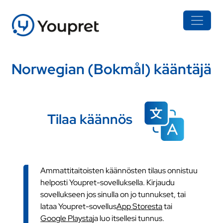
Norwegian (Bokmål) kääntäjä
Tilaa käännös
Ammattitaitoisten käännösten tilaus onnistuu
helposti Youpret-sovelluksella. Kirjaudu
sovellukseen jos sinulla on jo tunnukset, tai
lataa Youpret-sovellus
App Storesta
tai
Google Playsta
ja luo itsellesi tunnus.