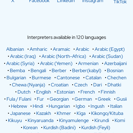
X
Facebook
LinkedIn
Instagram
TikTok
Interpreters available in 120 languages
Albanian
•
Amharic
•
Aramaic
•
Arabic
•
Arabic (Egypt)
•
Arabic (Iraq)
•
Arabic (North-Africa)
•
Arabic (Sudan)
•
Arabic (Syria)
•
Arabic (Yemen)
•
Armenian
•
Azerbaijani
•
Bemba
•
Bengali
•
Berber
•
Berber(kabyl)
•
Bosnian
•
Bulgarian
•
Burmese
•
Cantonese
•
Catalan
•
Chechen
•
Chewa (Nyanja)
•
Croatian
•
Czech
•
Dari
•
Dhatki
•
Dutch
•
English
•
Estonian
•
French
•
Finnish
•
Fula / Fulani
•
Fur
•
Georgian
•
German
•
Greek
•
Gusii
•
Hebrew
•
Hindi
•
Hungarian
•
Igbo
•
Ingush
•
Italian
•
Japanese
•
Kazakh
•
Khmer
•
Kiga
•
Kikongo/Kituba
•
Kikuyu
•
Kinyaruanda
•
Kinyamulenge
•
Kirundi
•
Komi
•
Korean
•
Kurdish (Badini)
•
Kurdish (Feyli)