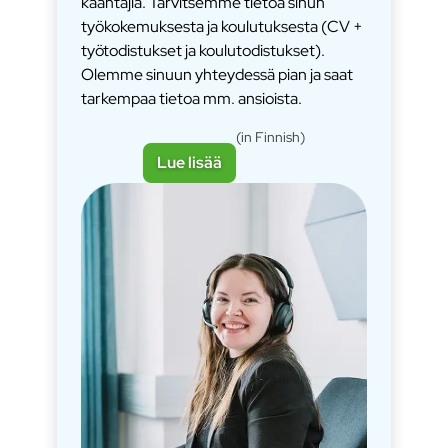
kääntäjiä. Tarvitsemme tietoa sinun
työkokemuksesta ja koulutuksesta (CV +
työtodistukset ja koulutodistukset).
Olemme sinuun yhteydessä pian ja saat
tarkempaa tietoa mm. ansioista.
(in Finnish)
Lue lisää