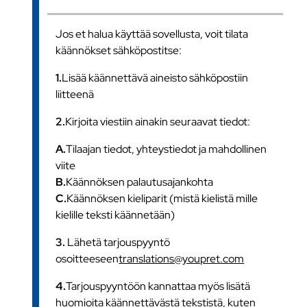
Jos et halua käyttää sovellusta, voit tilata
käännökset sähköpostitse:
1.
Lisää käännettävä aineisto sähköpostiin
liitteenä
2.
Kirjoita viestiin ainakin seuraavat tiedot:
A.
Tilaajan tiedot, yhteystiedot ja mahdollinen
viite
B.
Käännöksen palautusajankohta
C.
Käännöksen kieliparit (mistä kielistä mille
kielille teksti käännetään)
3.
Lähetä tarjouspyyntö
osoitteeseen
translations@youpret.com
4.
Tarjouspyyntöön kannattaa myös lisätä
huomioita käännettävästä tekstistä, kuten