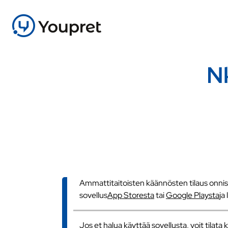
N
Ammattitaitoisten käännösten tilaus onnistu
sovellus
App Storesta
tai
Google Playsta
ja
Jos et halua käyttää sovellusta, voit tilat