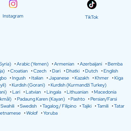
Instagram
TikTok
Syria)
•
Arabic (Yemen)
•
Armenian
•
Azerbaijani
•
Bemba
a)
•
Croatian
•
Czech
•
Dari
•
Dhatki
•
Dutch
•
English
gbo
•
Ingush
•
Italian
•
Japanese
•
Kazakh
•
Khmer
•
Kiga
yli)
•
Kurdish (Gorani)
•
Kurdish (Kurmandži Turkey)
ani)
•
Lari
•
Latvian
•
Lingala
•
Lithuanian
•
Macedonia
kmål)
•
Padaung Karen (Kayan)
•
Pashto
•
Persian/Farsi
•
Swahili
•
Swedish
•
Tagalog / Filipino
•
Tajiki
•
Tamili
•
Tatar
ietnamese
•
Wolof
•
Yoruba