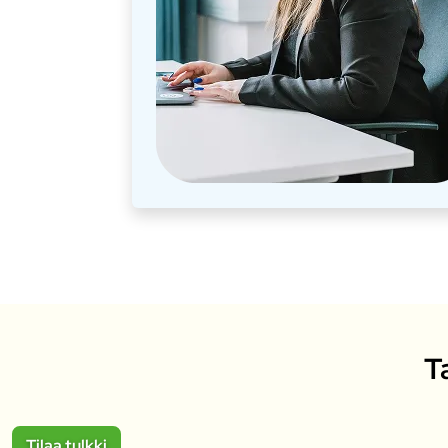
T
Tilaa tulkki