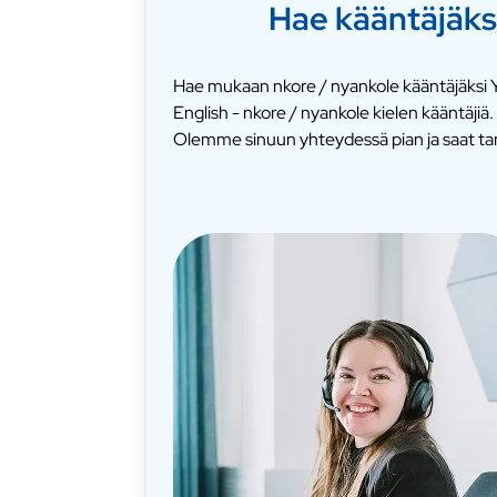
Hae kääntäjäks
Hae mukaan nkore / nyankole kääntäjäksi Y
English - nkore / nyankole kielen kääntäji
Olemme sinuun yhteydessä pian ja saat ta