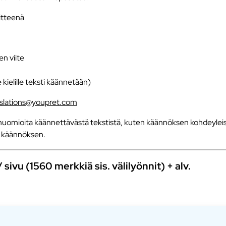
iitteenä
en viite
e kielille teksti käännetään)
nslations@youpret.com
uomioita käännettävästä tekstistä, kuten käännöksen kohdeyleisö
an käännöksen.
ivu (1560 merkkiä sis. välilyönnit) + alv.