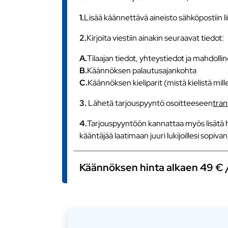
1.
Lisää käännettävä aineisto sähköpostiin l
2.
Kirjoita viestiin ainakin seuraavat tiedot:
A.
Tilaajan tiedot, yhteystiedot ja mahdollin
B.
Käännöksen palautusajankohta
C.
Käännöksen kieliparit (mistä kielistä mill
3.
Lähetä tarjouspyyntö osoitteeseen
tra
4.
Tarjouspyyntöön kannattaa myös lisätä h
kääntäjää laatimaan juuri lukijoillesi sopiv
Käännöksen hinta alkaen 49 € / s