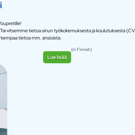
i
oupretille!
ä. Tarvitsemme tietoa sinun työkokemuksesta ja koulutuksesta (CV 
rkempaa tietoa mm. ansioista.
(in Finnish)
Lue lisää