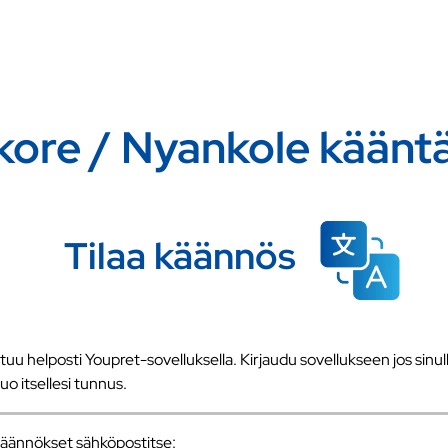
kore / Nyankole kääntä
Tilaa käännös
u helposti Youpret-sovelluksella. Kirjaudu sovellukseen jos sinull
 luo itsellesi tunnus.
a käännökset sähköpostitse: