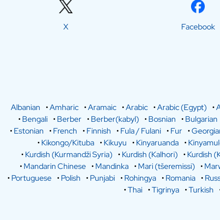
X
Facebook
Albanian
•
Amharic
•
Aramaic
•
Arabic
•
Arabic (Egypt)
•
A
•
Bengali
•
Berber
•
Berber(kabyl)
•
Bosnian
•
Bulgarian
•
Estonian
•
French
•
Finnish
•
Fula / Fulani
•
Fur
•
Georgia
•
Kikongo/Kituba
•
Kikuyu
•
Kinyaruanda
•
Kinyamu
•
Kurdish (Kurmandži Syria)
•
Kurdish (Kalhori)
•
Kurdish (
•
Mandarin Chinese
•
Mandinka
•
Mari (tšeremissi)
•
Marw
•
Portuguese
•
Polish
•
Punjabi
•
Rohingya
•
Romania
•
Russ
•
Thai
•
Tigrinya
•
Turkish