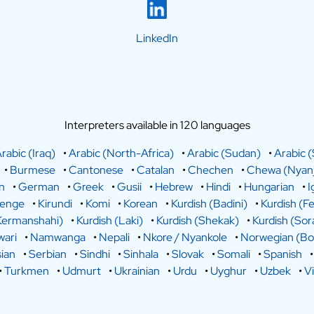
LinkedIn
Interpreters available in 120 languages
rabic (Iraq)
•
Arabic (North-Africa)
•
Arabic (Sudan)
•
Arabic (
•
Burmese
•
Cantonese
•
Catalan
•
Chechen
•
Chewa (Nyanj
n
•
German
•
Greek
•
Gusii
•
Hebrew
•
Hindi
•
Hungarian
•
I
lenge
•
Kirundi
•
Komi
•
Korean
•
Kurdish (Badini)
•
Kurdish (Fe
Kermanshahi)
•
Kurdish (Laki)
•
Kurdish (Shekak)
•
Kurdish (Sor
ari
•
Namwanga
•
Nepali
•
Nkore / Nyankole
•
Norwegian (Bo
ian
•
Serbian
•
Sindhi
•
Sinhala
•
Slovak
•
Somali
•
Spanish
•
Turkmen
•
Udmurt
•
Ukrainian
•
Urdu
•
Uyghur
•
Uzbek
•
V