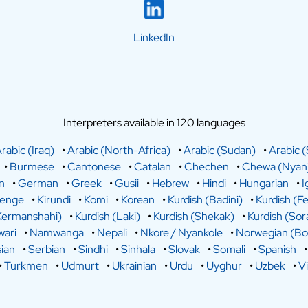
LinkedIn
Interpreters available in 120 languages
rabic (Iraq)
•
Arabic (North-Africa)
•
Arabic (Sudan)
•
Arabic (
•
Burmese
•
Cantonese
•
Catalan
•
Chechen
•
Chewa (Nyanj
n
•
German
•
Greek
•
Gusii
•
Hebrew
•
Hindi
•
Hungarian
•
I
lenge
•
Kirundi
•
Komi
•
Korean
•
Kurdish (Badini)
•
Kurdish (Fe
Kermanshahi)
•
Kurdish (Laki)
•
Kurdish (Shekak)
•
Kurdish (Sor
ari
•
Namwanga
•
Nepali
•
Nkore / Nyankole
•
Norwegian (Bo
ian
•
Serbian
•
Sindhi
•
Sinhala
•
Slovak
•
Somali
•
Spanish
•
Turkmen
•
Udmurt
•
Ukrainian
•
Urdu
•
Uyghur
•
Uzbek
•
V