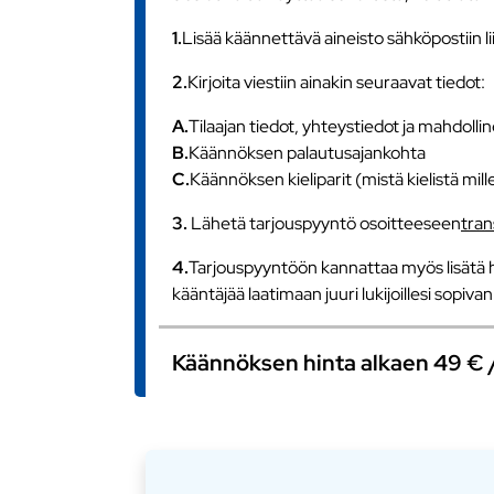
1.
Lisää käännettävä aineisto sähköpostiin l
2.
Kirjoita viestiin ainakin seuraavat tiedot:
A.
Tilaajan tiedot, yhteystiedot ja mahdollin
B.
Käännöksen palautusajankohta
C.
Käännöksen kieliparit (mistä kielistä mill
3.
Lähetä tarjouspyyntö osoitteeseen
tra
4.
Tarjouspyyntöön kannattaa myös lisätä h
kääntäjää laatimaan juuri lukijoillesi sopiv
Käännöksen hinta alkaen 49 € / s