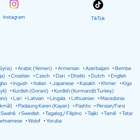
Instagram
TikTok
Syria)
•
Arabic (Yemen)
•
Armenian
•
Azerbaijani
•
Bemba
a)
•
Croatian
•
Czech
•
Dari
•
Dhatki
•
Dutch
•
English
gbo
•
Ingush
•
Italian
•
Japanese
•
Kazakh
•
Khmer
•
Kiga
yli)
•
Kurdish (Gorani)
•
Kurdish (Kurmandži Turkey)
ani)
•
Lari
•
Latvian
•
Lingala
•
Lithuanian
•
Macedonia
kmål)
•
Padaung Karen (Kayan)
•
Pashto
•
Persian/Farsi
•
Swahili
•
Swedish
•
Tagalog / Filipino
•
Tajiki
•
Tamili
•
Tatar
ietnamese
•
Wolof
•
Yoruba