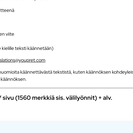
iitteenä
en viite
e kielille teksti käännetään)
nslations@youpret.com
uomioita käännettävästä tekstistä, kuten käännöksen kohdeyleisö
an käännöksen.
ivu (1560 merkkiä sis. välilyönnit) + alv.