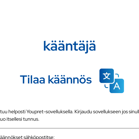
kääntäjä
Tilaa käännös
u helposti Youpret-sovelluksella. Kirjaudu sovellukseen jos sinull
 luo itsellesi tunnus.
a käännökset sähköpostitse: