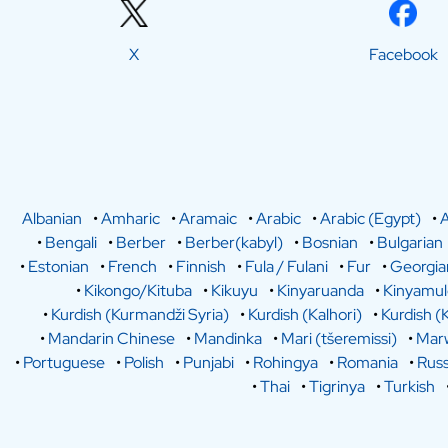
X
Facebook
Albanian
•
Amharic
•
Aramaic
•
Arabic
•
Arabic (Egypt)
•
A
•
Bengali
•
Berber
•
Berber(kabyl)
•
Bosnian
•
Bulgarian
•
Estonian
•
French
•
Finnish
•
Fula / Fulani
•
Fur
•
Georgia
•
Kikongo/Kituba
•
Kikuyu
•
Kinyaruanda
•
Kinyamu
•
Kurdish (Kurmandži Syria)
•
Kurdish (Kalhori)
•
Kurdish (
•
Mandarin Chinese
•
Mandinka
•
Mari (tšeremissi)
•
Marw
•
Portuguese
•
Polish
•
Punjabi
•
Rohingya
•
Romania
•
Russ
•
Thai
•
Tigrinya
•
Turkish