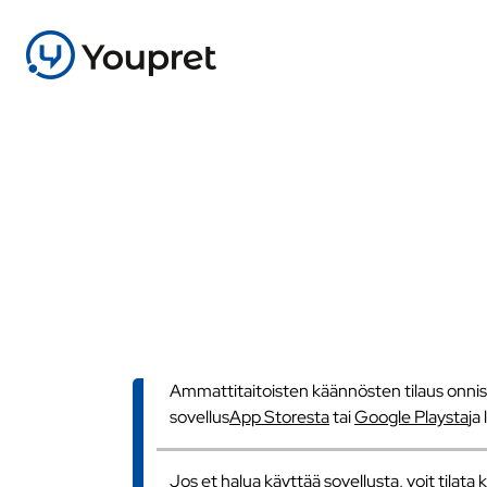
Ammattitaitoisten käännösten tilaus onnistu
sovellus
App Storesta
tai
Google Playsta
ja
Jos et halua käyttää sovellusta, voit tilat