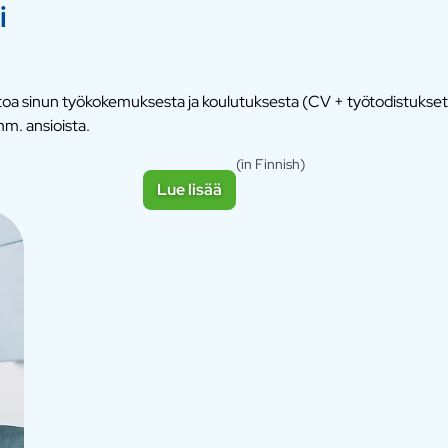
i
ietoa sinun työkokemuksesta ja koulutuksesta (CV + työtodistukse
m. ansioista.
(in Finnish)
Lue lisää