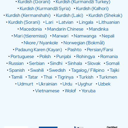
•
Kurdish (Gorani)
•
Kurdish (Kurmandži Turkey)
•
Kurdish (Kurmandži Syria)
•
Kurdish (Kalhori)
•
Kurdish (Kermanshahi)
•
Kurdish (Laki)
•
Kurdish (Shekak)
•
Kurdish (Sorani)
•
Lari
•
Latvian
•
Lingala
•
Lithuanian
•
Macedonia
•
Mandarin Chinese
•
Mandinka
•
Mari (tšeremissi)
•
Marwari
•
Namwanga
•
Nepali
•
Nkore / Nyankole
•
Norwegian (Bokmål)
•
Padaung Karen (Kayan)
•
Pashto
•
Persian/Farsi
•
Portuguese
•
Polish
•
Punjabi
•
Rohingya
•
Romania
•
Russian
•
Serbian
•
Sindhi
•
Sinhala
•
Slovak
•
Somali
•
Spanish
•
Swahili
•
Swedish
•
Tagalog / Filipino
•
Tajiki
•
Tamili
•
Tatar
•
Thai
•
Tigrinya
•
Turkish
•
Turkmen
•
Udmurt
•
Ukrainian
•
Urdu
•
Uyghur
•
Uzbek
•
Vietnamese
•
Wolof
•
Yoruba