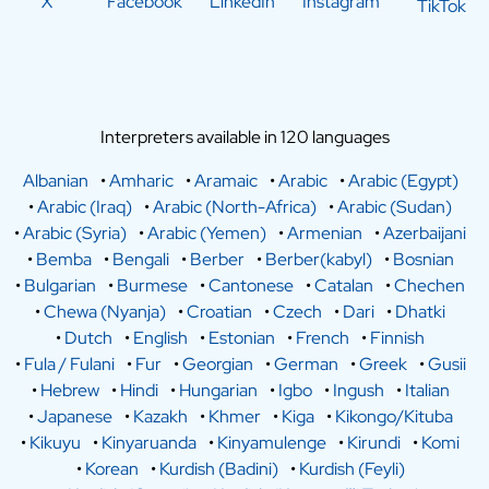
X
Facebook
LinkedIn
Instagram
TikTok
Interpreters available in 120 languages
Albanian
•
Amharic
•
Aramaic
•
Arabic
•
Arabic (Egypt)
•
Arabic (Iraq)
•
Arabic (North-Africa)
•
Arabic (Sudan)
•
Arabic (Syria)
•
Arabic (Yemen)
•
Armenian
•
Azerbaijani
•
Bemba
•
Bengali
•
Berber
•
Berber(kabyl)
•
Bosnian
•
Bulgarian
•
Burmese
•
Cantonese
•
Catalan
•
Chechen
•
Chewa (Nyanja)
•
Croatian
•
Czech
•
Dari
•
Dhatki
•
Dutch
•
English
•
Estonian
•
French
•
Finnish
•
Fula / Fulani
•
Fur
•
Georgian
•
German
•
Greek
•
Gusii
•
Hebrew
•
Hindi
•
Hungarian
•
Igbo
•
Ingush
•
Italian
•
Japanese
•
Kazakh
•
Khmer
•
Kiga
•
Kikongo/Kituba
•
Kikuyu
•
Kinyaruanda
•
Kinyamulenge
•
Kirundi
•
Komi
•
Korean
•
Kurdish (Badini)
•
Kurdish (Feyli)