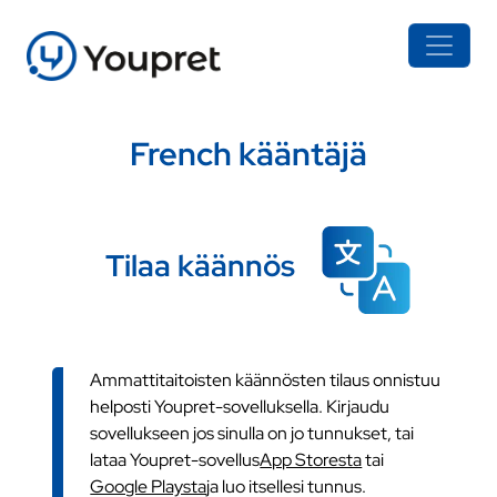
French kääntäjä
Tilaa käännös
Ammattitaitoisten käännösten tilaus onnistuu
helposti Youpret-sovelluksella. Kirjaudu
sovellukseen jos sinulla on jo tunnukset, tai
lataa Youpret-sovellus
App Storesta
tai
Google Playsta
ja luo itsellesi tunnus.