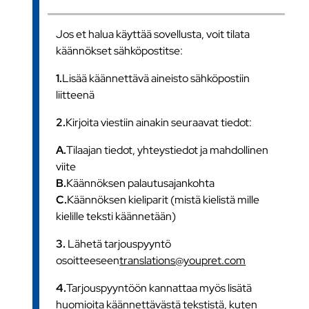
Jos et halua käyttää sovellusta, voit tilata
käännökset sähköpostitse:
1.
Lisää käännettävä aineisto sähköpostiin
liitteenä
2.
Kirjoita viestiin ainakin seuraavat tiedot:
A.
Tilaajan tiedot, yhteystiedot ja mahdollinen
viite
B.
Käännöksen palautusajankohta
C.
Käännöksen kieliparit (mistä kielistä mille
kielille teksti käännetään)
3.
Lähetä tarjouspyyntö
osoitteeseen
translations@youpret.com
4.
Tarjouspyyntöön kannattaa myös lisätä
huomioita käännettävästä tekstistä, kuten