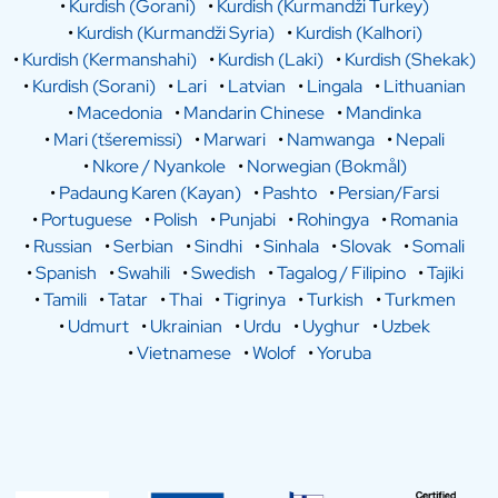
•
Kurdish (Gorani)
•
Kurdish (Kurmandži Turkey)
•
Kurdish (Kurmandži Syria)
•
Kurdish (Kalhori)
•
Kurdish (Kermanshahi)
•
Kurdish (Laki)
•
Kurdish (Shekak)
•
Kurdish (Sorani)
•
Lari
•
Latvian
•
Lingala
•
Lithuanian
•
Macedonia
•
Mandarin Chinese
•
Mandinka
•
Mari (tšeremissi)
•
Marwari
•
Namwanga
•
Nepali
•
Nkore / Nyankole
•
Norwegian (Bokmål)
•
Padaung Karen (Kayan)
•
Pashto
•
Persian/Farsi
•
Portuguese
•
Polish
•
Punjabi
•
Rohingya
•
Romania
•
Russian
•
Serbian
•
Sindhi
•
Sinhala
•
Slovak
•
Somali
•
Spanish
•
Swahili
•
Swedish
•
Tagalog / Filipino
•
Tajiki
•
Tamili
•
Tatar
•
Thai
•
Tigrinya
•
Turkish
•
Turkmen
•
Udmurt
•
Ukrainian
•
Urdu
•
Uyghur
•
Uzbek
•
Vietnamese
•
Wolof
•
Yoruba