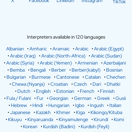
X
Facebook
LinkedIn
Instagram
TikTok
Interpreters available in 120 languages
Albanian
•
Amharic
•
Aramaic
•
Arabic
•
Arabic (Egypt)
•
Arabic (Iraq)
•
Arabic (North-Africa)
•
Arabic (Sudan)
•
Arabic (Syria)
•
Arabic (Yemen)
•
Armenian
•
Azerbaijani
•
Bemba
•
Bengali
•
Berber
•
Berber(kabyl)
•
Bosnian
•
Bulgarian
•
Burmese
•
Cantonese
•
Catalan
•
Chechen
•
Chewa (Nyanja)
•
Croatian
•
Czech
•
Dari
•
Dhatki
•
Dutch
•
English
•
Estonian
•
French
•
Finnish
•
Fula / Fulani
•
Fur
•
Georgian
•
German
•
Greek
•
Gusii
•
Hebrew
•
Hindi
•
Hungarian
•
Igbo
•
Ingush
•
Italian
•
Japanese
•
Kazakh
•
Khmer
•
Kiga
•
Kikongo/Kituba
•
Kikuyu
•
Kinyaruanda
•
Kinyamulenge
•
Kirundi
•
Komi
•
Korean
•
Kurdish (Badini)
•
Kurdish (Feyli)