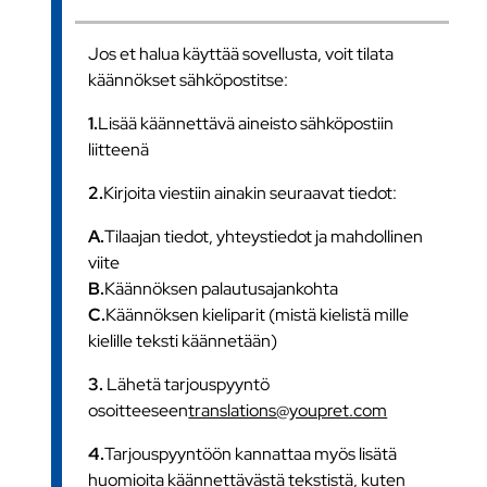
Jos et halua käyttää sovellusta, voit tilata
käännökset sähköpostitse:
1.
Lisää käännettävä aineisto sähköpostiin
liitteenä
2.
Kirjoita viestiin ainakin seuraavat tiedot:
A.
Tilaajan tiedot, yhteystiedot ja mahdollinen
viite
B.
Käännöksen palautusajankohta
C.
Käännöksen kieliparit (mistä kielistä mille
kielille teksti käännetään)
3.
Lähetä tarjouspyyntö
osoitteeseen
translations@youpret.com
4.
Tarjouspyyntöön kannattaa myös lisätä
huomioita käännettävästä tekstistä, kuten