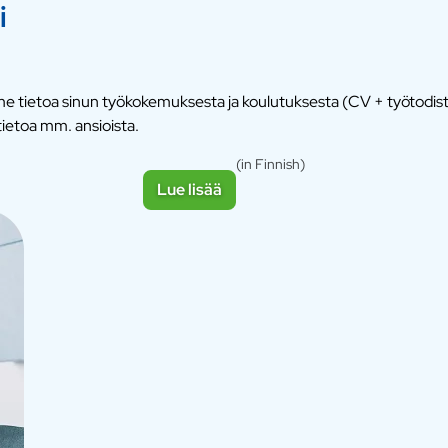
i
emme tietoa sinun työkokemuksesta ja koulutuksesta (CV + työtodi
ietoa mm. ansioista.
(in Finnish)
Lue lisää