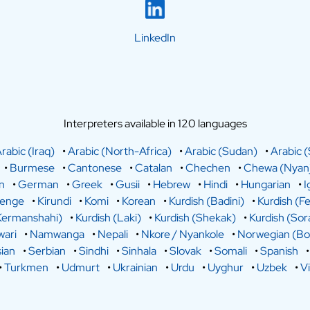
LinkedIn
Interpreters available in 120 languages
rabic (Iraq)
•
Arabic (North-Africa)
•
Arabic (Sudan)
•
Arabic (
•
Burmese
•
Cantonese
•
Catalan
•
Chechen
•
Chewa (Nyanj
n
•
German
•
Greek
•
Gusii
•
Hebrew
•
Hindi
•
Hungarian
•
I
lenge
•
Kirundi
•
Komi
•
Korean
•
Kurdish (Badini)
•
Kurdish (Fe
Kermanshahi)
•
Kurdish (Laki)
•
Kurdish (Shekak)
•
Kurdish (Sor
ari
•
Namwanga
•
Nepali
•
Nkore / Nyankole
•
Norwegian (Bo
ian
•
Serbian
•
Sindhi
•
Sinhala
•
Slovak
•
Somali
•
Spanish
•
Turkmen
•
Udmurt
•
Ukrainian
•
Urdu
•
Uyghur
•
Uzbek
•
V