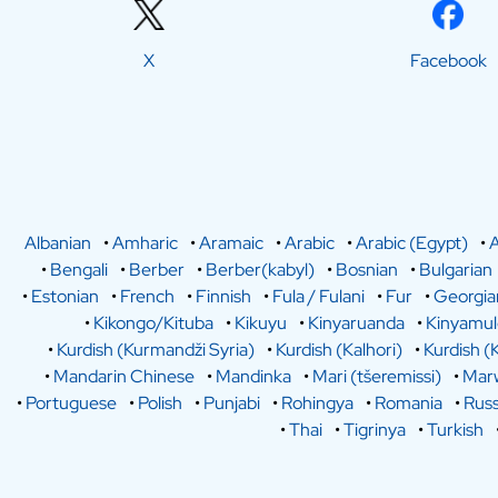
X
Facebook
Albanian
•
Amharic
•
Aramaic
•
Arabic
•
Arabic (Egypt)
•
A
•
Bengali
•
Berber
•
Berber(kabyl)
•
Bosnian
•
Bulgarian
•
Estonian
•
French
•
Finnish
•
Fula / Fulani
•
Fur
•
Georgia
•
Kikongo/Kituba
•
Kikuyu
•
Kinyaruanda
•
Kinyamu
•
Kurdish (Kurmandži Syria)
•
Kurdish (Kalhori)
•
Kurdish (
•
Mandarin Chinese
•
Mandinka
•
Mari (tšeremissi)
•
Marw
•
Portuguese
•
Polish
•
Punjabi
•
Rohingya
•
Romania
•
Russ
•
Thai
•
Tigrinya
•
Turkish