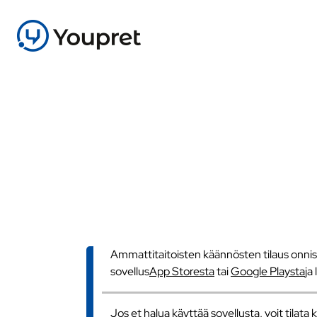
Ammattitaitoisten käännösten tilaus onnistu
sovellus
App Storesta
tai
Google Playsta
ja
Jos et halua käyttää sovellusta, voit tilat