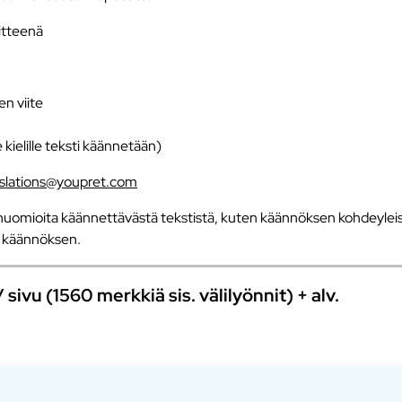
iitteenä
en viite
e kielille teksti käännetään)
nslations@youpret.com
uomioita käännettävästä tekstistä, kuten käännöksen kohdeyleisö
an käännöksen.
ivu (1560 merkkiä sis. välilyönnit) + alv.