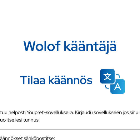
Wolof kääntäjä
Tilaa käännös
u helposti Youpret-sovelluksella. Kirjaudu sovellukseen jos sinull
 luo itsellesi tunnus.
a käännökset sähköpostitse: