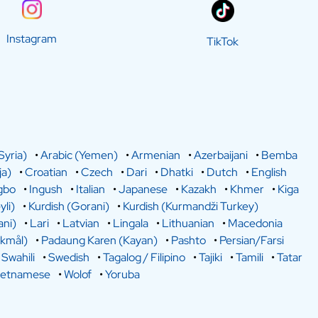
Instagram
TikTok
Syria)
•
Arabic (Yemen)
•
Armenian
•
Azerbaijani
•
Bemba
a)
•
Croatian
•
Czech
•
Dari
•
Dhatki
•
Dutch
•
English
gbo
•
Ingush
•
Italian
•
Japanese
•
Kazakh
•
Khmer
•
Kiga
yli)
•
Kurdish (Gorani)
•
Kurdish (Kurmandži Turkey)
ani)
•
Lari
•
Latvian
•
Lingala
•
Lithuanian
•
Macedonia
kmål)
•
Padaung Karen (Kayan)
•
Pashto
•
Persian/Farsi
•
Swahili
•
Swedish
•
Tagalog / Filipino
•
Tajiki
•
Tamili
•
Tatar
ietnamese
•
Wolof
•
Yoruba