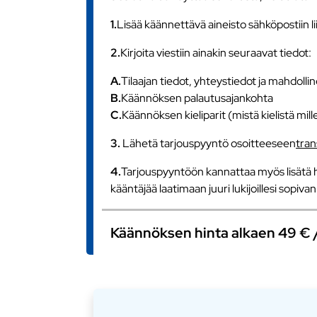
1.
Lisää käännettävä aineisto sähköpostiin l
2.
Kirjoita viestiin ainakin seuraavat tiedot:
A.
Tilaajan tiedot, yhteystiedot ja mahdollin
B.
Käännöksen palautusajankohta
C.
Käännöksen kieliparit (mistä kielistä mill
3.
Lähetä tarjouspyyntö osoitteeseen
tra
4.
Tarjouspyyntöön kannattaa myös lisätä h
kääntäjää laatimaan juuri lukijoillesi sopiv
Käännöksen hinta alkaen 49 € / s