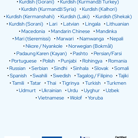
•
Kurdish (Gorani)
•
Kurdish (Kurmandži Turkey)
•
Kurdish (Kurmandži Syria)
•
Kurdish (Kalhori)
•
Kurdish (Kermanshahi)
•
Kurdish (Laki)
•
Kurdish (Shekak)
•
Kurdish (Sorani)
•
Lari
•
Latvian
•
Lingala
•
Lithuanian
•
Macedonia
•
Mandarin Chinese
•
Mandinka
•
Mari (tšeremissi)
•
Marwari
•
Namwanga
•
Nepali
•
Nkore / Nyankole
•
Norwegian (Bokmål)
•
Padaung Karen (Kayan)
•
Pashto
•
Persian/Farsi
•
Portuguese
•
Polish
•
Punjabi
•
Rohingya
•
Romania
•
Russian
•
Serbian
•
Sindhi
•
Sinhala
•
Slovak
•
Somali
•
Spanish
•
Swahili
•
Swedish
•
Tagalog / Filipino
•
Tajiki
•
Tamili
•
Tatar
•
Thai
•
Tigrinya
•
Turkish
•
Turkmen
•
Udmurt
•
Ukrainian
•
Urdu
•
Uyghur
•
Uzbek
•
Vietnamese
•
Wolof
•
Yoruba