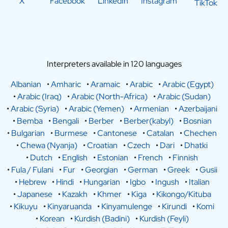
X
Facebook
LinkedIn
Instagram
TikTok
Interpreters available in 120 languages
Albanian
•
Amharic
•
Aramaic
•
Arabic
•
Arabic (Egypt)
•
Arabic (Iraq)
•
Arabic (North-Africa)
•
Arabic (Sudan)
•
Arabic (Syria)
•
Arabic (Yemen)
•
Armenian
•
Azerbaijani
•
Bemba
•
Bengali
•
Berber
•
Berber(kabyl)
•
Bosnian
•
Bulgarian
•
Burmese
•
Cantonese
•
Catalan
•
Chechen
•
Chewa (Nyanja)
•
Croatian
•
Czech
•
Dari
•
Dhatki
•
Dutch
•
English
•
Estonian
•
French
•
Finnish
•
Fula / Fulani
•
Fur
•
Georgian
•
German
•
Greek
•
Gusii
•
Hebrew
•
Hindi
•
Hungarian
•
Igbo
•
Ingush
•
Italian
•
Japanese
•
Kazakh
•
Khmer
•
Kiga
•
Kikongo/Kituba
•
Kikuyu
•
Kinyaruanda
•
Kinyamulenge
•
Kirundi
•
Komi
•
Korean
•
Kurdish (Badini)
•
Kurdish (Feyli)