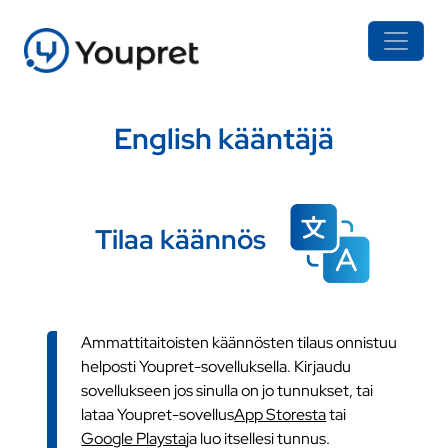
English kääntäjä
Tilaa käännös
Ammattitaitoisten käännösten tilaus onnistuu
helposti Youpret-sovelluksella. Kirjaudu
sovellukseen jos sinulla on jo tunnukset, tai
lataa Youpret-sovellus
App Storesta
tai
Google Playsta
ja luo itsellesi tunnus.