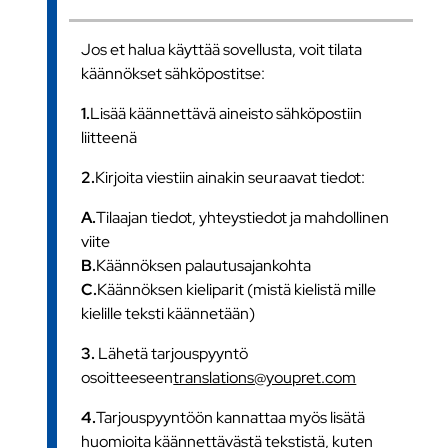
Jos et halua käyttää sovellusta, voit tilata
käännökset sähköpostitse:
1.
Lisää käännettävä aineisto sähköpostiin
liitteenä
2.
Kirjoita viestiin ainakin seuraavat tiedot:
A.
Tilaajan tiedot, yhteystiedot ja mahdollinen
viite
B.
Käännöksen palautusajankohta
C.
Käännöksen kieliparit (mistä kielistä mille
kielille teksti käännetään)
3.
Lähetä tarjouspyyntö
osoitteeseen
translations@youpret.com
4.
Tarjouspyyntöön kannattaa myös lisätä
huomioita käännettävästä tekstistä, kuten