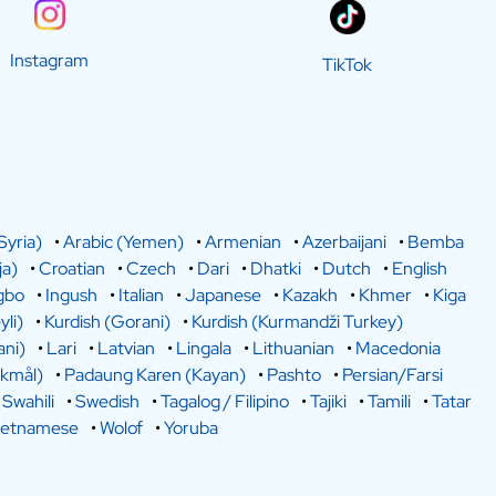
Instagram
TikTok
Syria)
•
Arabic (Yemen)
•
Armenian
•
Azerbaijani
•
Bemba
a)
•
Croatian
•
Czech
•
Dari
•
Dhatki
•
Dutch
•
English
gbo
•
Ingush
•
Italian
•
Japanese
•
Kazakh
•
Khmer
•
Kiga
yli)
•
Kurdish (Gorani)
•
Kurdish (Kurmandži Turkey)
ani)
•
Lari
•
Latvian
•
Lingala
•
Lithuanian
•
Macedonia
kmål)
•
Padaung Karen (Kayan)
•
Pashto
•
Persian/Farsi
•
Swahili
•
Swedish
•
Tagalog / Filipino
•
Tajiki
•
Tamili
•
Tatar
ietnamese
•
Wolof
•
Yoruba