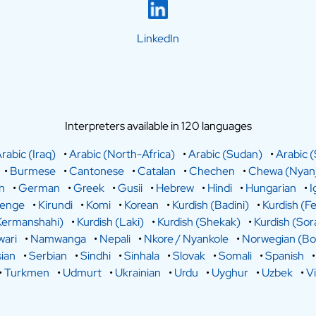
LinkedIn
Interpreters available in 120 languages
rabic (Iraq)
•
Arabic (North-Africa)
•
Arabic (Sudan)
•
Arabic (
•
Burmese
•
Cantonese
•
Catalan
•
Chechen
•
Chewa (Nyanj
n
•
German
•
Greek
•
Gusii
•
Hebrew
•
Hindi
•
Hungarian
•
I
lenge
•
Kirundi
•
Komi
•
Korean
•
Kurdish (Badini)
•
Kurdish (Fe
Kermanshahi)
•
Kurdish (Laki)
•
Kurdish (Shekak)
•
Kurdish (Sor
ari
•
Namwanga
•
Nepali
•
Nkore / Nyankole
•
Norwegian (Bo
ian
•
Serbian
•
Sindhi
•
Sinhala
•
Slovak
•
Somali
•
Spanish
•
Turkmen
•
Udmurt
•
Ukrainian
•
Urdu
•
Uyghur
•
Uzbek
•
V