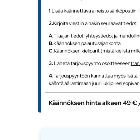
1.
Lisää käännettävä aineisto sähköpostiin l
2.
Kirjoita viestiin ainakin seuraavat tiedot:
A.
Tilaajan tiedot, yhteystiedot ja mahdollin
B.
Käännöksen palautusajankohta
C.
Käännöksen kieliparit (mistä kielistä mill
3.
Lähetä tarjouspyyntö osoitteeseen
tra
4.
Tarjouspyyntöön kannattaa myös lisätä h
kääntäjää laatimaan juuri lukijoillesi sopiv
Käännöksen hinta alkaen 49 € / s