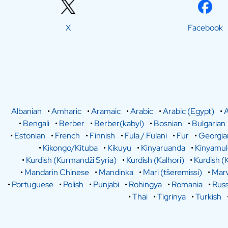
X
Facebook
Albanian
•
Amharic
•
Aramaic
•
Arabic
•
Arabic (Egypt)
•
A
•
Bengali
•
Berber
•
Berber(kabyl)
•
Bosnian
•
Bulgarian
•
Estonian
•
French
•
Finnish
•
Fula / Fulani
•
Fur
•
Georgia
•
Kikongo/Kituba
•
Kikuyu
•
Kinyaruanda
•
Kinyamu
•
Kurdish (Kurmandži Syria)
•
Kurdish (Kalhori)
•
Kurdish (
•
Mandarin Chinese
•
Mandinka
•
Mari (tšeremissi)
•
Marw
•
Portuguese
•
Polish
•
Punjabi
•
Rohingya
•
Romania
•
Russ
•
Thai
•
Tigrinya
•
Turkish