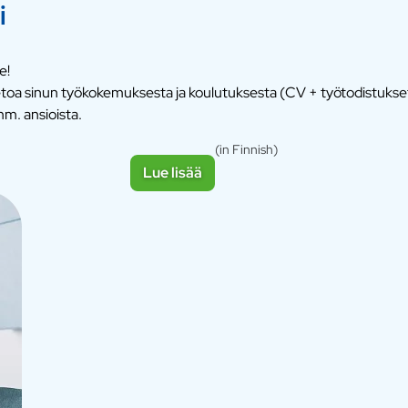
i
e!
ietoa sinun työkokemuksesta ja koulutuksesta (CV + työtodistuks
m. ansioista.
(in Finnish)
Lue lisää