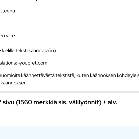
iitteenä
en viite
e kielille teksti käännetään)
nslations@youpret.com
uomioita käännettävästä tekstistä, kuten käännöksen kohdeyleisö
an käännöksen.
ivu (1560 merkkiä sis. välilyönnit) + alv.