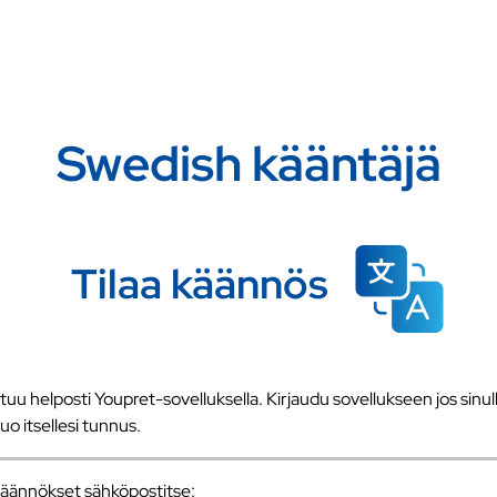
Swedish kääntäjä
Tilaa käännös
u helposti Youpret-sovelluksella. Kirjaudu sovellukseen jos sinull
 luo itsellesi tunnus.
a käännökset sähköpostitse: