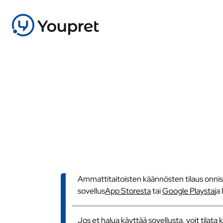
Ammattitaitoisten käännösten tilaus onnistu
sovellus
App Storesta
tai
Google Playsta
ja
Jos et halua käyttää sovellusta, voit tilat