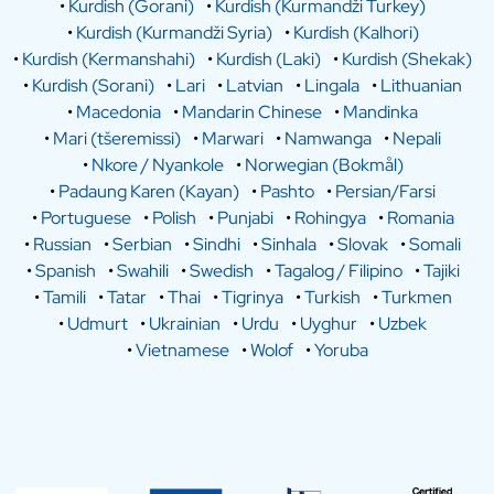
•
Kurdish (Gorani)
•
Kurdish (Kurmandži Turkey)
•
Kurdish (Kurmandži Syria)
•
Kurdish (Kalhori)
•
Kurdish (Kermanshahi)
•
Kurdish (Laki)
•
Kurdish (Shekak)
•
Kurdish (Sorani)
•
Lari
•
Latvian
•
Lingala
•
Lithuanian
•
Macedonia
•
Mandarin Chinese
•
Mandinka
•
Mari (tšeremissi)
•
Marwari
•
Namwanga
•
Nepali
•
Nkore / Nyankole
•
Norwegian (Bokmål)
•
Padaung Karen (Kayan)
•
Pashto
•
Persian/Farsi
•
Portuguese
•
Polish
•
Punjabi
•
Rohingya
•
Romania
•
Russian
•
Serbian
•
Sindhi
•
Sinhala
•
Slovak
•
Somali
•
Spanish
•
Swahili
•
Swedish
•
Tagalog / Filipino
•
Tajiki
•
Tamili
•
Tatar
•
Thai
•
Tigrinya
•
Turkish
•
Turkmen
•
Udmurt
•
Ukrainian
•
Urdu
•
Uyghur
•
Uzbek
•
Vietnamese
•
Wolof
•
Yoruba