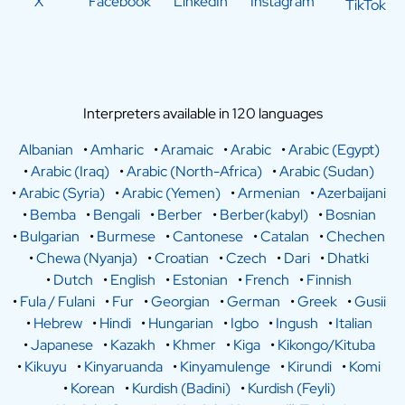
X
Facebook
LinkedIn
Instagram
TikTok
Interpreters available in 120 languages
Albanian
•
Amharic
•
Aramaic
•
Arabic
•
Arabic (Egypt)
•
Arabic (Iraq)
•
Arabic (North-Africa)
•
Arabic (Sudan)
•
Arabic (Syria)
•
Arabic (Yemen)
•
Armenian
•
Azerbaijani
•
Bemba
•
Bengali
•
Berber
•
Berber(kabyl)
•
Bosnian
•
Bulgarian
•
Burmese
•
Cantonese
•
Catalan
•
Chechen
•
Chewa (Nyanja)
•
Croatian
•
Czech
•
Dari
•
Dhatki
•
Dutch
•
English
•
Estonian
•
French
•
Finnish
•
Fula / Fulani
•
Fur
•
Georgian
•
German
•
Greek
•
Gusii
•
Hebrew
•
Hindi
•
Hungarian
•
Igbo
•
Ingush
•
Italian
•
Japanese
•
Kazakh
•
Khmer
•
Kiga
•
Kikongo/Kituba
•
Kikuyu
•
Kinyaruanda
•
Kinyamulenge
•
Kirundi
•
Komi
•
Korean
•
Kurdish (Badini)
•
Kurdish (Feyli)