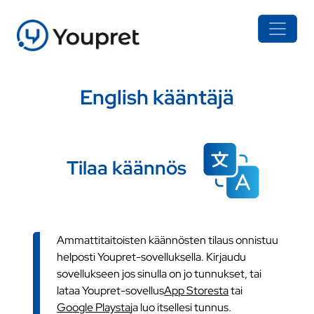
English kääntäjä
Tilaa käännös
Ammattitaitoisten käännösten tilaus onnistuu
helposti Youpret-sovelluksella. Kirjaudu
sovellukseen jos sinulla on jo tunnukset, tai
lataa Youpret-sovellus
App Storesta
tai
Google Playsta
ja luo itsellesi tunnus.