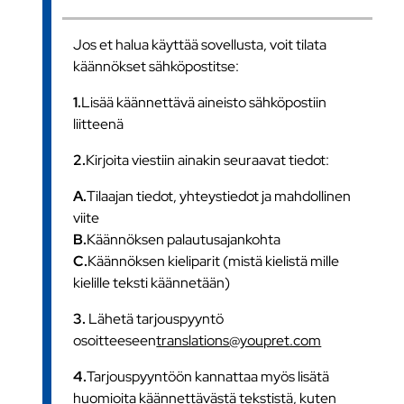
Jos et halua käyttää sovellusta, voit tilata
käännökset sähköpostitse:
1.
Lisää käännettävä aineisto sähköpostiin
liitteenä
2.
Kirjoita viestiin ainakin seuraavat tiedot:
A.
Tilaajan tiedot, yhteystiedot ja mahdollinen
viite
B.
Käännöksen palautusajankohta
C.
Käännöksen kieliparit (mistä kielistä mille
kielille teksti käännetään)
3.
Lähetä tarjouspyyntö
osoitteeseen
translations@youpret.com
4.
Tarjouspyyntöön kannattaa myös lisätä
huomioita käännettävästä tekstistä, kuten