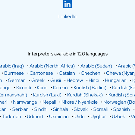
LinkedIn
Interpreters available in 120 languages
rabic (Iraq)
•
Arabic (North-Africa)
•
Arabic (Sudan)
•
Arabic (
•
Burmese
•
Cantonese
•
Catalan
•
Chechen
•
Chewa (Nyanj
n
•
German
•
Greek
•
Gusii
•
Hebrew
•
Hindi
•
Hungarian
•
I
lenge
•
Kirundi
•
Komi
•
Korean
•
Kurdish (Badini)
•
Kurdish (Fe
Kermanshahi)
•
Kurdish (Laki)
•
Kurdish (Shekak)
•
Kurdish (Sor
ari
•
Namwanga
•
Nepali
•
Nkore / Nyankole
•
Norwegian (Bo
ian
•
Serbian
•
Sindhi
•
Sinhala
•
Slovak
•
Somali
•
Spanish
•
Turkmen
•
Udmurt
•
Ukrainian
•
Urdu
•
Uyghur
•
Uzbek
•
V