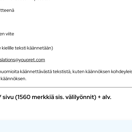
iitteenä
en viite
e kielille teksti käännetään)
nslations@youpret.com
uomioita käännettävästä tekstistä, kuten käännöksen kohdeyleisö
an käännöksen.
ivu (1560 merkkiä sis. välilyönnit) + alv.