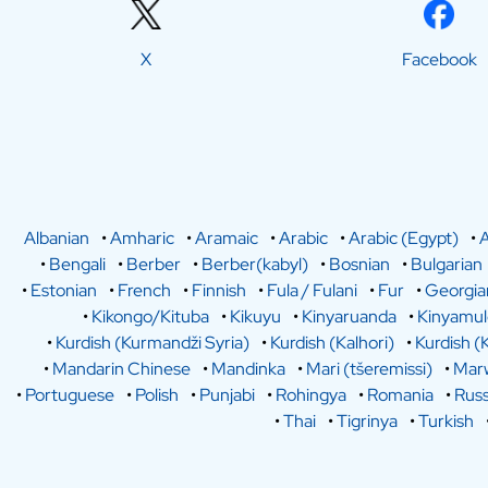
X
Facebook
Albanian
•
Amharic
•
Aramaic
•
Arabic
•
Arabic (Egypt)
•
A
•
Bengali
•
Berber
•
Berber(kabyl)
•
Bosnian
•
Bulgarian
•
Estonian
•
French
•
Finnish
•
Fula / Fulani
•
Fur
•
Georgia
•
Kikongo/Kituba
•
Kikuyu
•
Kinyaruanda
•
Kinyamu
•
Kurdish (Kurmandži Syria)
•
Kurdish (Kalhori)
•
Kurdish (
•
Mandarin Chinese
•
Mandinka
•
Mari (tšeremissi)
•
Marw
•
Portuguese
•
Polish
•
Punjabi
•
Rohingya
•
Romania
•
Russ
•
Thai
•
Tigrinya
•
Turkish