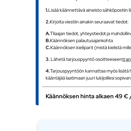
1.
Lisää käännettävä aineisto sähköpostiin l
2.
Kirjoita viestiin ainakin seuraavat tiedot:
A.
Tilaajan tiedot, yhteystiedot ja mahdollin
B.
Käännöksen palautusajankohta
C.
Käännöksen kieliparit (mistä kielistä mill
3.
Lähetä tarjouspyyntö osoitteeseen
tra
4.
Tarjouspyyntöön kannattaa myös lisätä h
kääntäjää laatimaan juuri lukijoillesi sopiv
Käännöksen hinta alkaen 49 € / s