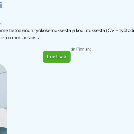
i
!
semme tietoa sinun työkokemuksesta ja koulutuksesta (CV + työtod
ietoa mm. ansioista.
(in Finnish)
Lue lisää