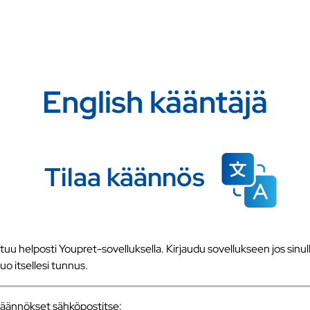
English kääntäjä
Tilaa käännös
u helposti Youpret-sovelluksella. Kirjaudu sovellukseen jos sinull
 luo itsellesi tunnus.
a käännökset sähköpostitse: