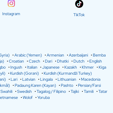
Instagram
TikTok
Syria)
•
Arabic (Yemen)
•
Armenian
•
Azerbaijani
•
Bemba
a)
•
Croatian
•
Czech
•
Dari
•
Dhatki
•
Dutch
•
English
gbo
•
Ingush
•
Italian
•
Japanese
•
Kazakh
•
Khmer
•
Kiga
yli)
•
Kurdish (Gorani)
•
Kurdish (Kurmandži Turkey)
ani)
•
Lari
•
Latvian
•
Lingala
•
Lithuanian
•
Macedonia
kmål)
•
Padaung Karen (Kayan)
•
Pashto
•
Persian/Farsi
•
Swahili
•
Swedish
•
Tagalog / Filipino
•
Tajiki
•
Tamili
•
Tatar
ietnamese
•
Wolof
•
Yoruba