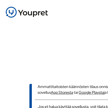
Ammattitaitoisten käännösten tilaus onnistu
sovellus
App Storesta
tai
Google Playsta
ja
Jos et halua käyttää sovellusta, voit tilat