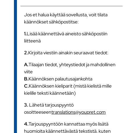
Jos et halua käyttää sovellusta, voit tilata
käännökset sähköpostitse:
1.
Lisää käännettävä aineisto sähköpostiin
liitteenä
2.
Kirjoita viestiin ainakin seuraavat tiedot:
A.
Tilaajan tiedot, yhteystiedot ja mahdollinen
viite
B.
Käännöksen palautusajankohta
C.
Käännöksen kieliparit (mistä kielistä mille
kielille teksti käännetään)
3.
Lähetä tarjouspyyntö
osoitteeseen
translations@youpret.com
4.
Tarjouspyyntöön kannattaa myös lisätä
huomioita käännettävästä tekstistä, kuten