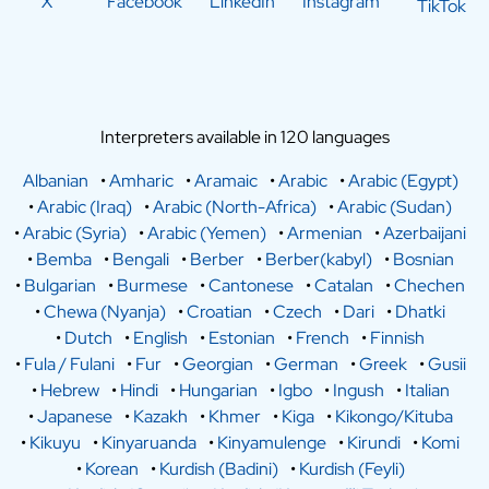
X
Facebook
LinkedIn
Instagram
TikTok
Interpreters available in 120 languages
Albanian
•
Amharic
•
Aramaic
•
Arabic
•
Arabic (Egypt)
•
Arabic (Iraq)
•
Arabic (North-Africa)
•
Arabic (Sudan)
•
Arabic (Syria)
•
Arabic (Yemen)
•
Armenian
•
Azerbaijani
•
Bemba
•
Bengali
•
Berber
•
Berber(kabyl)
•
Bosnian
•
Bulgarian
•
Burmese
•
Cantonese
•
Catalan
•
Chechen
•
Chewa (Nyanja)
•
Croatian
•
Czech
•
Dari
•
Dhatki
•
Dutch
•
English
•
Estonian
•
French
•
Finnish
•
Fula / Fulani
•
Fur
•
Georgian
•
German
•
Greek
•
Gusii
•
Hebrew
•
Hindi
•
Hungarian
•
Igbo
•
Ingush
•
Italian
•
Japanese
•
Kazakh
•
Khmer
•
Kiga
•
Kikongo/Kituba
•
Kikuyu
•
Kinyaruanda
•
Kinyamulenge
•
Kirundi
•
Komi
•
Korean
•
Kurdish (Badini)
•
Kurdish (Feyli)