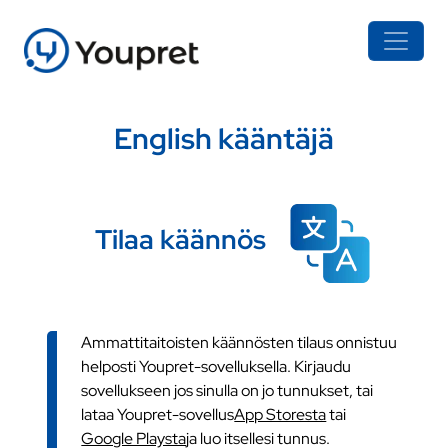
English kääntäjä
Tilaa käännös
Ammattitaitoisten käännösten tilaus onnistuu
helposti Youpret-sovelluksella. Kirjaudu
sovellukseen jos sinulla on jo tunnukset, tai
lataa Youpret-sovellus
App Storesta
tai
Google Playsta
ja luo itsellesi tunnus.