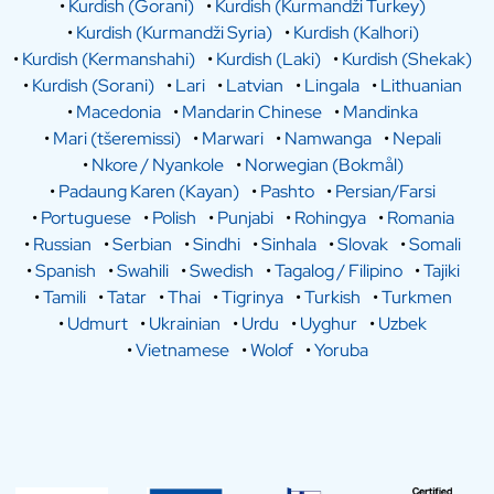
•
Kurdish (Gorani)
•
Kurdish (Kurmandži Turkey)
•
Kurdish (Kurmandži Syria)
•
Kurdish (Kalhori)
•
Kurdish (Kermanshahi)
•
Kurdish (Laki)
•
Kurdish (Shekak)
•
Kurdish (Sorani)
•
Lari
•
Latvian
•
Lingala
•
Lithuanian
•
Macedonia
•
Mandarin Chinese
•
Mandinka
•
Mari (tšeremissi)
•
Marwari
•
Namwanga
•
Nepali
•
Nkore / Nyankole
•
Norwegian (Bokmål)
•
Padaung Karen (Kayan)
•
Pashto
•
Persian/Farsi
•
Portuguese
•
Polish
•
Punjabi
•
Rohingya
•
Romania
•
Russian
•
Serbian
•
Sindhi
•
Sinhala
•
Slovak
•
Somali
•
Spanish
•
Swahili
•
Swedish
•
Tagalog / Filipino
•
Tajiki
•
Tamili
•
Tatar
•
Thai
•
Tigrinya
•
Turkish
•
Turkmen
•
Udmurt
•
Ukrainian
•
Urdu
•
Uyghur
•
Uzbek
•
Vietnamese
•
Wolof
•
Yoruba