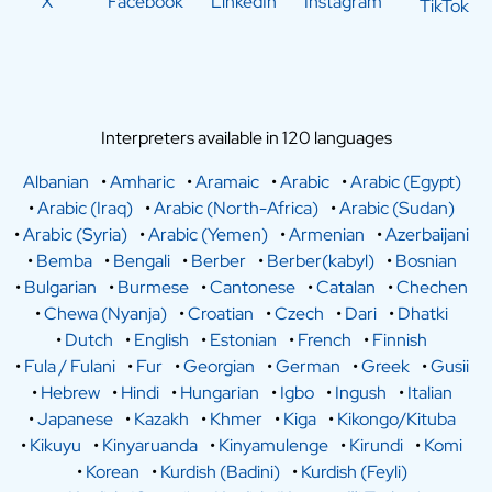
X
Facebook
LinkedIn
Instagram
TikTok
Interpreters available in 120 languages
Albanian
•
Amharic
•
Aramaic
•
Arabic
•
Arabic (Egypt)
•
Arabic (Iraq)
•
Arabic (North-Africa)
•
Arabic (Sudan)
•
Arabic (Syria)
•
Arabic (Yemen)
•
Armenian
•
Azerbaijani
•
Bemba
•
Bengali
•
Berber
•
Berber(kabyl)
•
Bosnian
•
Bulgarian
•
Burmese
•
Cantonese
•
Catalan
•
Chechen
•
Chewa (Nyanja)
•
Croatian
•
Czech
•
Dari
•
Dhatki
•
Dutch
•
English
•
Estonian
•
French
•
Finnish
•
Fula / Fulani
•
Fur
•
Georgian
•
German
•
Greek
•
Gusii
•
Hebrew
•
Hindi
•
Hungarian
•
Igbo
•
Ingush
•
Italian
•
Japanese
•
Kazakh
•
Khmer
•
Kiga
•
Kikongo/Kituba
•
Kikuyu
•
Kinyaruanda
•
Kinyamulenge
•
Kirundi
•
Komi
•
Korean
•
Kurdish (Badini)
•
Kurdish (Feyli)