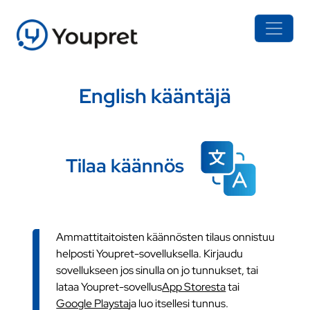
English kääntäjä
Tilaa käännös
Ammattitaitoisten käännösten tilaus onnistuu
helposti Youpret-sovelluksella. Kirjaudu
sovellukseen jos sinulla on jo tunnukset, tai
lataa Youpret-sovellus
App Storesta
tai
Google Playsta
ja luo itsellesi tunnus.