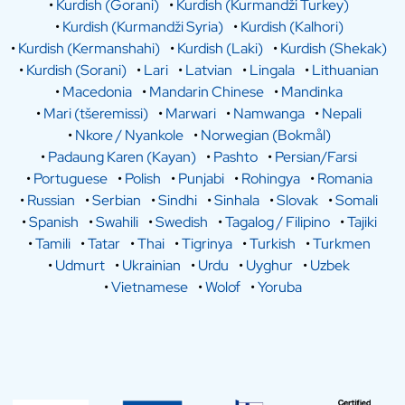
•
Kurdish (Gorani)
•
Kurdish (Kurmandži Turkey)
•
Kurdish (Kurmandži Syria)
•
Kurdish (Kalhori)
•
Kurdish (Kermanshahi)
•
Kurdish (Laki)
•
Kurdish (Shekak)
•
Kurdish (Sorani)
•
Lari
•
Latvian
•
Lingala
•
Lithuanian
•
Macedonia
•
Mandarin Chinese
•
Mandinka
•
Mari (tšeremissi)
•
Marwari
•
Namwanga
•
Nepali
•
Nkore / Nyankole
•
Norwegian (Bokmål)
•
Padaung Karen (Kayan)
•
Pashto
•
Persian/Farsi
•
Portuguese
•
Polish
•
Punjabi
•
Rohingya
•
Romania
•
Russian
•
Serbian
•
Sindhi
•
Sinhala
•
Slovak
•
Somali
•
Spanish
•
Swahili
•
Swedish
•
Tagalog / Filipino
•
Tajiki
•
Tamili
•
Tatar
•
Thai
•
Tigrinya
•
Turkish
•
Turkmen
•
Udmurt
•
Ukrainian
•
Urdu
•
Uyghur
•
Uzbek
•
Vietnamese
•
Wolof
•
Yoruba