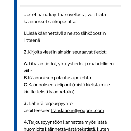
Jos et halua käyttää sovellusta, voit tilata
käännökset sähköpostitse:
1.
Lisää käännettävä aineisto sähköpostiin
liitteenä
2.
Kirjoita viestiin ainakin seuraavat tiedot:
A.
Tilaajan tiedot, yhteystiedot ja mahdollinen
viite
B.
Käännöksen palautusajankohta
C.
Käännöksen kieliparit (mistä kielistä mille
kielille teksti käännetään)
3.
Lähetä tarjouspyyntö
osoitteeseen
translations@youpret.com
4.
Tarjouspyyntöön kannattaa myös lisätä
huomioita käännettävästä tekstistä, kuten