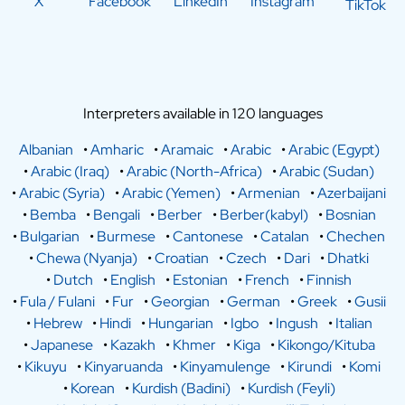
X
Facebook
LinkedIn
Instagram
TikTok
Interpreters available in 120 languages
Albanian
•
Amharic
•
Aramaic
•
Arabic
•
Arabic (Egypt)
•
Arabic (Iraq)
•
Arabic (North-Africa)
•
Arabic (Sudan)
•
Arabic (Syria)
•
Arabic (Yemen)
•
Armenian
•
Azerbaijani
•
Bemba
•
Bengali
•
Berber
•
Berber(kabyl)
•
Bosnian
•
Bulgarian
•
Burmese
•
Cantonese
•
Catalan
•
Chechen
•
Chewa (Nyanja)
•
Croatian
•
Czech
•
Dari
•
Dhatki
•
Dutch
•
English
•
Estonian
•
French
•
Finnish
•
Fula / Fulani
•
Fur
•
Georgian
•
German
•
Greek
•
Gusii
•
Hebrew
•
Hindi
•
Hungarian
•
Igbo
•
Ingush
•
Italian
•
Japanese
•
Kazakh
•
Khmer
•
Kiga
•
Kikongo/Kituba
•
Kikuyu
•
Kinyaruanda
•
Kinyamulenge
•
Kirundi
•
Komi
•
Korean
•
Kurdish (Badini)
•
Kurdish (Feyli)