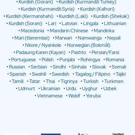
•
Kurdish (Gorani)
•
Kurdish (Kurmandži Turkey)
•
Kurdish (Kurmandži Syria)
•
Kurdish (Kalhori)
•
Kurdish (Kermanshahi)
•
Kurdish (Laki)
•
Kurdish (Shekak)
•
Kurdish (Sorani)
•
Lari
•
Latvian
•
Lingala
•
Lithuanian
•
Macedonia
•
Mandarin Chinese
•
Mandinka
•
Mari (tšeremissi)
•
Marwari
•
Namwanga
•
Nepali
•
Nkore / Nyankole
•
Norwegian (Bokmål)
•
Padaung Karen (Kayan)
•
Pashto
•
Persian/Farsi
•
Portuguese
•
Polish
•
Punjabi
•
Rohingya
•
Romania
•
Russian
•
Serbian
•
Sindhi
•
Sinhala
•
Slovak
•
Somali
•
Spanish
•
Swahili
•
Swedish
•
Tagalog / Filipino
•
Tajiki
•
Tamili
•
Tatar
•
Thai
•
Tigrinya
•
Turkish
•
Turkmen
•
Udmurt
•
Ukrainian
•
Urdu
•
Uyghur
•
Uzbek
•
Vietnamese
•
Wolof
•
Yoruba