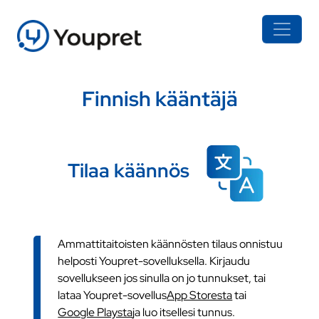
Finnish kääntäjä
Tilaa käännös
Ammattitaitoisten käännösten tilaus onnistuu
helposti Youpret-sovelluksella. Kirjaudu
sovellukseen jos sinulla on jo tunnukset, tai
lataa Youpret-sovellus
App Storesta
tai
Google Playsta
ja luo itsellesi tunnus.