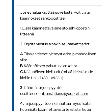
Jos et halua käyttää sovellusta, voit tilata
käännökset sähköpostitse:
1.
Lisää käännettävä aineisto sähköpostiin
liitteenä
2.
Kirjoita viestiin ainakin seuraavat tiedot:
A.
Tilaajan tiedot, yhteystiedot ja mahdollinen
viite
B.
Käännöksen palautusajankohta
C.
Käännöksen kieliparit (mistä kielistä mille
kielille teksti käännetään)
3.
Lähetä tarjouspyyntö
osoitteeseen
translations@youpret.com
4.
Tarjouspyyntöön kannattaa myös lisätä
huomioita käännettävästä tekstistä, kuten