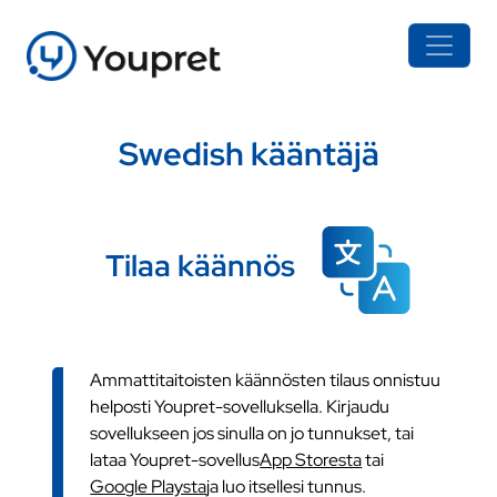
Swedish kääntäjä
Tilaa käännös
Ammattitaitoisten käännösten tilaus onnistuu
helposti Youpret-sovelluksella. Kirjaudu
sovellukseen jos sinulla on jo tunnukset, tai
lataa Youpret-sovellus
App Storesta
tai
Google Playsta
ja luo itsellesi tunnus.