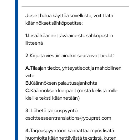
Jos et halua käyttää sovellusta, voit tilata
käännökset sähköpostitse:
1.
Lisää käännettävä aineisto sähköpostiin
liitteenä
2.
Kirjoita viestiin ainakin seuraavat tiedot:
A.
Tilaajan tiedot, yhteystiedot ja mahdollinen
viite
B.
Käännöksen palautusajankohta
C.
Käännöksen kieliparit (mistä kielistä mille
kielille teksti käännetään)
3.
Lähetä tarjouspyyntö
osoitteeseen
translations@youpret.com
4.
Tarjouspyyntöön kannattaa myös lisätä
huomioita käännettävästä tekstistä, kuten