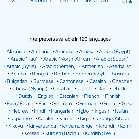
X
Facebook
LinkedIn
Instagram
TikTok
Interpreters available in 120 languages
Albanian
•
Amharic
•
Aramaic
•
Arabic
•
Arabic (Egypt)
•
Arabic (Iraq)
•
Arabic (North-Africa)
•
Arabic (Sudan)
•
Arabic (Syria)
•
Arabic (Yemen)
•
Armenian
•
Azerbaijani
•
Bemba
•
Bengali
•
Berber
•
Berber(kabyl)
•
Bosnian
•
Bulgarian
•
Burmese
•
Cantonese
•
Catalan
•
Chechen
•
Chewa (Nyanja)
•
Croatian
•
Czech
•
Dari
•
Dhatki
•
Dutch
•
English
•
Estonian
•
French
•
Finnish
•
Fula / Fulani
•
Fur
•
Georgian
•
German
•
Greek
•
Gusii
•
Hebrew
•
Hindi
•
Hungarian
•
Igbo
•
Ingush
•
Italian
•
Japanese
•
Kazakh
•
Khmer
•
Kiga
•
Kikongo/Kituba
•
Kikuyu
•
Kinyaruanda
•
Kinyamulenge
•
Kirundi
•
Komi
•
Korean
•
Kurdish (Badini)
•
Kurdish (Feyli)