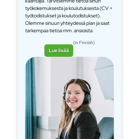
kääntäjiä. Tarvitsemme tietoa sinun
työkokemuksesta ja koulutuksesta (CV +
työtodistukset ja koulutodistukset).
Olemme sinuun yhteydessä pian ja saat
tarkempaa tietoa mm. ansioista.
(in Finnish)
Lue lisää