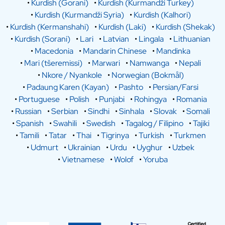
•
Kurdish (Gorani)
•
Kurdish (Kurmandži Turkey)
•
Kurdish (Kurmandži Syria)
•
Kurdish (Kalhori)
•
Kurdish (Kermanshahi)
•
Kurdish (Laki)
•
Kurdish (Shekak)
•
Kurdish (Sorani)
•
Lari
•
Latvian
•
Lingala
•
Lithuanian
•
Macedonia
•
Mandarin Chinese
•
Mandinka
•
Mari (tšeremissi)
•
Marwari
•
Namwanga
•
Nepali
•
Nkore / Nyankole
•
Norwegian (Bokmål)
•
Padaung Karen (Kayan)
•
Pashto
•
Persian/Farsi
•
Portuguese
•
Polish
•
Punjabi
•
Rohingya
•
Romania
•
Russian
•
Serbian
•
Sindhi
•
Sinhala
•
Slovak
•
Somali
•
Spanish
•
Swahili
•
Swedish
•
Tagalog / Filipino
•
Tajiki
•
Tamili
•
Tatar
•
Thai
•
Tigrinya
•
Turkish
•
Turkmen
•
Udmurt
•
Ukrainian
•
Urdu
•
Uyghur
•
Uzbek
•
Vietnamese
•
Wolof
•
Yoruba