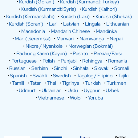
•
Kurdish (Gorani)
•
Kurdish (Kurmandži Turkey)
•
Kurdish (Kurmandži Syria)
•
Kurdish (Kalhori)
•
Kurdish (Kermanshahi)
•
Kurdish (Laki)
•
Kurdish (Shekak)
•
Kurdish (Sorani)
•
Lari
•
Latvian
•
Lingala
•
Lithuanian
•
Macedonia
•
Mandarin Chinese
•
Mandinka
•
Mari (tšeremissi)
•
Marwari
•
Namwanga
•
Nepali
•
Nkore / Nyankole
•
Norwegian (Bokmål)
•
Padaung Karen (Kayan)
•
Pashto
•
Persian/Farsi
•
Portuguese
•
Polish
•
Punjabi
•
Rohingya
•
Romania
•
Russian
•
Serbian
•
Sindhi
•
Sinhala
•
Slovak
•
Somali
•
Spanish
•
Swahili
•
Swedish
•
Tagalog / Filipino
•
Tajiki
•
Tamili
•
Tatar
•
Thai
•
Tigrinya
•
Turkish
•
Turkmen
•
Udmurt
•
Ukrainian
•
Urdu
•
Uyghur
•
Uzbek
•
Vietnamese
•
Wolof
•
Yoruba