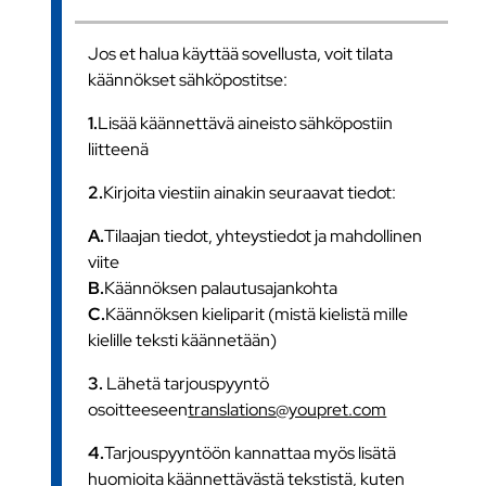
Jos et halua käyttää sovellusta, voit tilata
käännökset sähköpostitse:
1.
Lisää käännettävä aineisto sähköpostiin
liitteenä
2.
Kirjoita viestiin ainakin seuraavat tiedot:
A.
Tilaajan tiedot, yhteystiedot ja mahdollinen
viite
B.
Käännöksen palautusajankohta
C.
Käännöksen kieliparit (mistä kielistä mille
kielille teksti käännetään)
3.
Lähetä tarjouspyyntö
osoitteeseen
translations@youpret.com
4.
Tarjouspyyntöön kannattaa myös lisätä
huomioita käännettävästä tekstistä, kuten