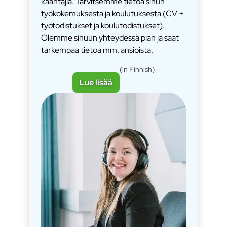
kääntäjiä. Tarvitsemme tietoa sinun
työkokemuksesta ja koulutuksesta (CV +
työtodistukset ja koulutodistukset).
Olemme sinuun yhteydessä pian ja saat
tarkempaa tietoa mm. ansioista.
(in Finnish)
Lue lisää