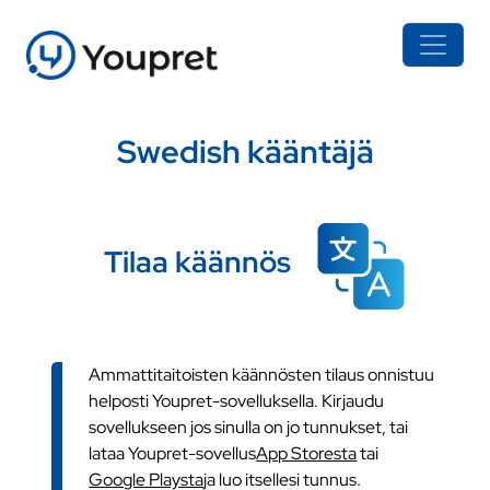
Swedish kääntäjä
Tilaa käännös
Ammattitaitoisten käännösten tilaus onnistuu
helposti Youpret-sovelluksella. Kirjaudu
sovellukseen jos sinulla on jo tunnukset, tai
lataa Youpret-sovellus
App Storesta
tai
Google Playsta
ja luo itsellesi tunnus.