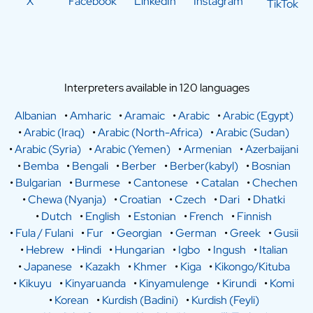
X
Facebook
LinkedIn
Instagram
TikTok
Interpreters available in 120 languages
Albanian
•
Amharic
•
Aramaic
•
Arabic
•
Arabic (Egypt)
•
Arabic (Iraq)
•
Arabic (North-Africa)
•
Arabic (Sudan)
•
Arabic (Syria)
•
Arabic (Yemen)
•
Armenian
•
Azerbaijani
•
Bemba
•
Bengali
•
Berber
•
Berber(kabyl)
•
Bosnian
•
Bulgarian
•
Burmese
•
Cantonese
•
Catalan
•
Chechen
•
Chewa (Nyanja)
•
Croatian
•
Czech
•
Dari
•
Dhatki
•
Dutch
•
English
•
Estonian
•
French
•
Finnish
•
Fula / Fulani
•
Fur
•
Georgian
•
German
•
Greek
•
Gusii
•
Hebrew
•
Hindi
•
Hungarian
•
Igbo
•
Ingush
•
Italian
•
Japanese
•
Kazakh
•
Khmer
•
Kiga
•
Kikongo/Kituba
•
Kikuyu
•
Kinyaruanda
•
Kinyamulenge
•
Kirundi
•
Komi
•
Korean
•
Kurdish (Badini)
•
Kurdish (Feyli)