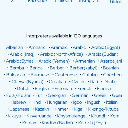
X
Facebook
LinkedIn
Instagram
TikTok
Interpreters available in 120 languages
Albanian
•
Amharic
•
Aramaic
•
Arabic
•
Arabic (Egypt)
•
Arabic (Iraq)
•
Arabic (North-Africa)
•
Arabic (Sudan)
•
Arabic (Syria)
•
Arabic (Yemen)
•
Armenian
•
Azerbaijani
•
Bemba
•
Bengali
•
Berber
•
Berber(kabyl)
•
Bosnian
•
Bulgarian
•
Burmese
•
Cantonese
•
Catalan
•
Chechen
•
Chewa (Nyanja)
•
Croatian
•
Czech
•
Dari
•
Dhatki
•
Dutch
•
English
•
Estonian
•
French
•
Finnish
•
Fula / Fulani
•
Fur
•
Georgian
•
German
•
Greek
•
Gusii
•
Hebrew
•
Hindi
•
Hungarian
•
Igbo
•
Ingush
•
Italian
•
Japanese
•
Kazakh
•
Khmer
•
Kiga
•
Kikongo/Kituba
•
Kikuyu
•
Kinyaruanda
•
Kinyamulenge
•
Kirundi
•
Komi
•
Korean
•
Kurdish (Badini)
•
Kurdish (Feyli)