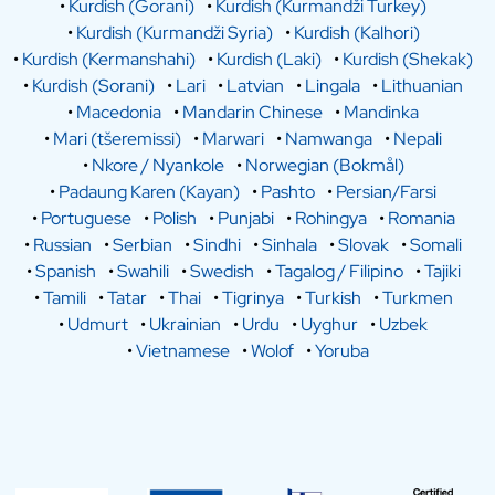
•
Kurdish (Gorani)
•
Kurdish (Kurmandži Turkey)
•
Kurdish (Kurmandži Syria)
•
Kurdish (Kalhori)
•
Kurdish (Kermanshahi)
•
Kurdish (Laki)
•
Kurdish (Shekak)
•
Kurdish (Sorani)
•
Lari
•
Latvian
•
Lingala
•
Lithuanian
•
Macedonia
•
Mandarin Chinese
•
Mandinka
•
Mari (tšeremissi)
•
Marwari
•
Namwanga
•
Nepali
•
Nkore / Nyankole
•
Norwegian (Bokmål)
•
Padaung Karen (Kayan)
•
Pashto
•
Persian/Farsi
•
Portuguese
•
Polish
•
Punjabi
•
Rohingya
•
Romania
•
Russian
•
Serbian
•
Sindhi
•
Sinhala
•
Slovak
•
Somali
•
Spanish
•
Swahili
•
Swedish
•
Tagalog / Filipino
•
Tajiki
•
Tamili
•
Tatar
•
Thai
•
Tigrinya
•
Turkish
•
Turkmen
•
Udmurt
•
Ukrainian
•
Urdu
•
Uyghur
•
Uzbek
•
Vietnamese
•
Wolof
•
Yoruba