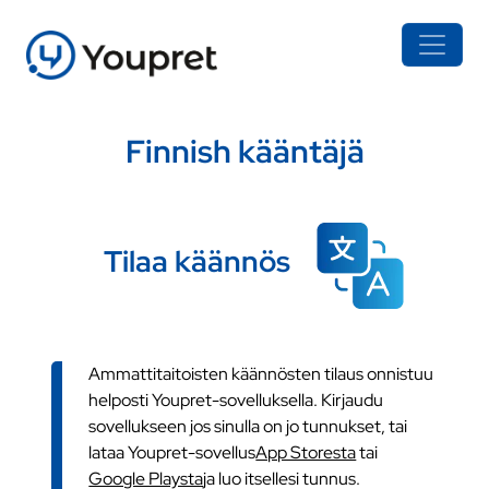
Finnish kääntäjä
Tilaa käännös
Ammattitaitoisten käännösten tilaus onnistuu
helposti Youpret-sovelluksella. Kirjaudu
sovellukseen jos sinulla on jo tunnukset, tai
lataa Youpret-sovellus
App Storesta
tai
Google Playsta
ja luo itsellesi tunnus.