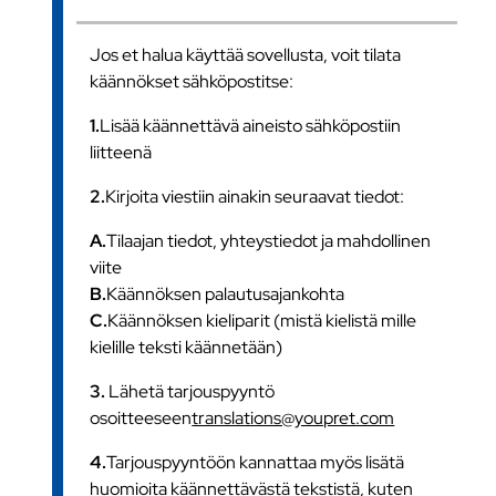
Jos et halua käyttää sovellusta, voit tilata
käännökset sähköpostitse:
1.
Lisää käännettävä aineisto sähköpostiin
liitteenä
2.
Kirjoita viestiin ainakin seuraavat tiedot:
A.
Tilaajan tiedot, yhteystiedot ja mahdollinen
viite
B.
Käännöksen palautusajankohta
C.
Käännöksen kieliparit (mistä kielistä mille
kielille teksti käännetään)
3.
Lähetä tarjouspyyntö
osoitteeseen
translations@youpret.com
4.
Tarjouspyyntöön kannattaa myös lisätä
huomioita käännettävästä tekstistä, kuten