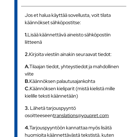
Jos et halua käyttää sovellusta, voit tilata
käännökset sähköpostitse:
1.
Lisää käännettävä aineisto sähköpostiin
liitteenä
2.
Kirjoita viestiin ainakin seuraavat tiedot:
A.
Tilaajan tiedot, yhteystiedot ja mahdollinen
viite
B.
Käännöksen palautusajankohta
C.
Käännöksen kieliparit (mistä kielistä mille
kielille teksti käännetään)
3.
Lähetä tarjouspyyntö
osoitteeseen
translations@youpret.com
4.
Tarjouspyyntöön kannattaa myös lisätä
huomioita käännettävästä tekstistä, kuten