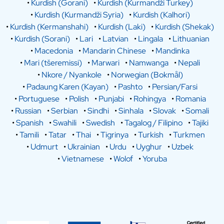
•
Kurdish (Gorani)
•
Kurdish (Kurmandži Turkey)
•
Kurdish (Kurmandži Syria)
•
Kurdish (Kalhori)
•
Kurdish (Kermanshahi)
•
Kurdish (Laki)
•
Kurdish (Shekak)
•
Kurdish (Sorani)
•
Lari
•
Latvian
•
Lingala
•
Lithuanian
•
Macedonia
•
Mandarin Chinese
•
Mandinka
•
Mari (tšeremissi)
•
Marwari
•
Namwanga
•
Nepali
•
Nkore / Nyankole
•
Norwegian (Bokmål)
•
Padaung Karen (Kayan)
•
Pashto
•
Persian/Farsi
•
Portuguese
•
Polish
•
Punjabi
•
Rohingya
•
Romania
•
Russian
•
Serbian
•
Sindhi
•
Sinhala
•
Slovak
•
Somali
•
Spanish
•
Swahili
•
Swedish
•
Tagalog / Filipino
•
Tajiki
•
Tamili
•
Tatar
•
Thai
•
Tigrinya
•
Turkish
•
Turkmen
•
Udmurt
•
Ukrainian
•
Urdu
•
Uyghur
•
Uzbek
•
Vietnamese
•
Wolof
•
Yoruba