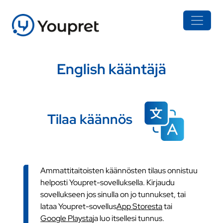
English kääntäjä
Tilaa käännös
Ammattitaitoisten käännösten tilaus onnistuu
helposti Youpret-sovelluksella. Kirjaudu
sovellukseen jos sinulla on jo tunnukset, tai
lataa Youpret-sovellus
App Storesta
tai
Google Playsta
ja luo itsellesi tunnus.