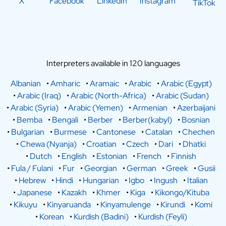
X
Facebook
LinkedIn
Instagram
TikTok
Interpreters available in 120 languages
Albanian
•
Amharic
•
Aramaic
•
Arabic
•
Arabic (Egypt)
•
Arabic (Iraq)
•
Arabic (North-Africa)
•
Arabic (Sudan)
•
Arabic (Syria)
•
Arabic (Yemen)
•
Armenian
•
Azerbaijani
•
Bemba
•
Bengali
•
Berber
•
Berber(kabyl)
•
Bosnian
•
Bulgarian
•
Burmese
•
Cantonese
•
Catalan
•
Chechen
•
Chewa (Nyanja)
•
Croatian
•
Czech
•
Dari
•
Dhatki
•
Dutch
•
English
•
Estonian
•
French
•
Finnish
•
Fula / Fulani
•
Fur
•
Georgian
•
German
•
Greek
•
Gusii
•
Hebrew
•
Hindi
•
Hungarian
•
Igbo
•
Ingush
•
Italian
•
Japanese
•
Kazakh
•
Khmer
•
Kiga
•
Kikongo/Kituba
•
Kikuyu
•
Kinyaruanda
•
Kinyamulenge
•
Kirundi
•
Komi
•
Korean
•
Kurdish (Badini)
•
Kurdish (Feyli)