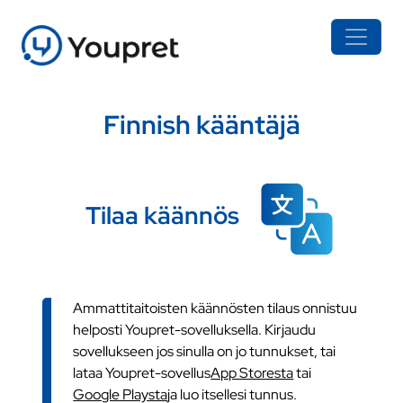
Finnish kääntäjä
Tilaa käännös
Ammattitaitoisten käännösten tilaus onnistuu
helposti Youpret-sovelluksella. Kirjaudu
sovellukseen jos sinulla on jo tunnukset, tai
lataa Youpret-sovellus
App Storesta
tai
Google Playsta
ja luo itsellesi tunnus.