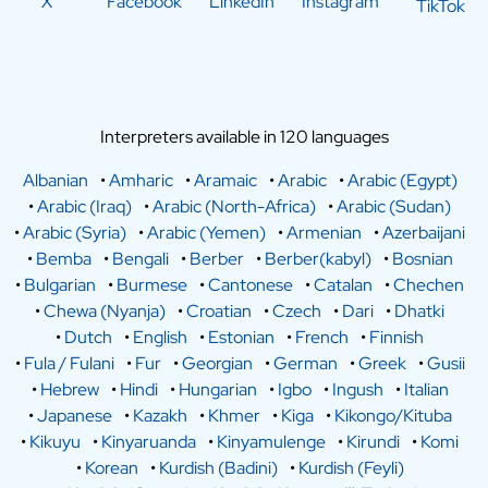
X
Facebook
LinkedIn
Instagram
TikTok
Interpreters available in 120 languages
Albanian
•
Amharic
•
Aramaic
•
Arabic
•
Arabic (Egypt)
•
Arabic (Iraq)
•
Arabic (North-Africa)
•
Arabic (Sudan)
•
Arabic (Syria)
•
Arabic (Yemen)
•
Armenian
•
Azerbaijani
•
Bemba
•
Bengali
•
Berber
•
Berber(kabyl)
•
Bosnian
•
Bulgarian
•
Burmese
•
Cantonese
•
Catalan
•
Chechen
•
Chewa (Nyanja)
•
Croatian
•
Czech
•
Dari
•
Dhatki
•
Dutch
•
English
•
Estonian
•
French
•
Finnish
•
Fula / Fulani
•
Fur
•
Georgian
•
German
•
Greek
•
Gusii
•
Hebrew
•
Hindi
•
Hungarian
•
Igbo
•
Ingush
•
Italian
•
Japanese
•
Kazakh
•
Khmer
•
Kiga
•
Kikongo/Kituba
•
Kikuyu
•
Kinyaruanda
•
Kinyamulenge
•
Kirundi
•
Komi
•
Korean
•
Kurdish (Badini)
•
Kurdish (Feyli)