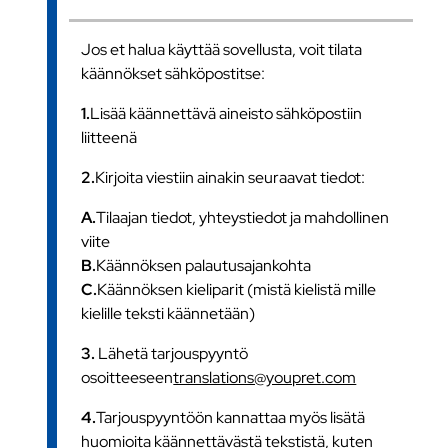
Jos et halua käyttää sovellusta, voit tilata
käännökset sähköpostitse:
1.
Lisää käännettävä aineisto sähköpostiin
liitteenä
2.
Kirjoita viestiin ainakin seuraavat tiedot:
A.
Tilaajan tiedot, yhteystiedot ja mahdollinen
viite
B.
Käännöksen palautusajankohta
C.
Käännöksen kieliparit (mistä kielistä mille
kielille teksti käännetään)
3.
Lähetä tarjouspyyntö
osoitteeseen
translations@youpret.com
4.
Tarjouspyyntöön kannattaa myös lisätä
huomioita käännettävästä tekstistä, kuten