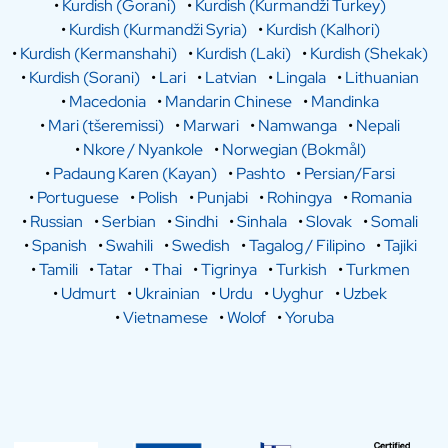
•
Kurdish (Gorani)
•
Kurdish (Kurmandži Turkey)
•
Kurdish (Kurmandži Syria)
•
Kurdish (Kalhori)
•
Kurdish (Kermanshahi)
•
Kurdish (Laki)
•
Kurdish (Shekak)
•
Kurdish (Sorani)
•
Lari
•
Latvian
•
Lingala
•
Lithuanian
•
Macedonia
•
Mandarin Chinese
•
Mandinka
•
Mari (tšeremissi)
•
Marwari
•
Namwanga
•
Nepali
•
Nkore / Nyankole
•
Norwegian (Bokmål)
•
Padaung Karen (Kayan)
•
Pashto
•
Persian/Farsi
•
Portuguese
•
Polish
•
Punjabi
•
Rohingya
•
Romania
•
Russian
•
Serbian
•
Sindhi
•
Sinhala
•
Slovak
•
Somali
•
Spanish
•
Swahili
•
Swedish
•
Tagalog / Filipino
•
Tajiki
•
Tamili
•
Tatar
•
Thai
•
Tigrinya
•
Turkish
•
Turkmen
•
Udmurt
•
Ukrainian
•
Urdu
•
Uyghur
•
Uzbek
•
Vietnamese
•
Wolof
•
Yoruba