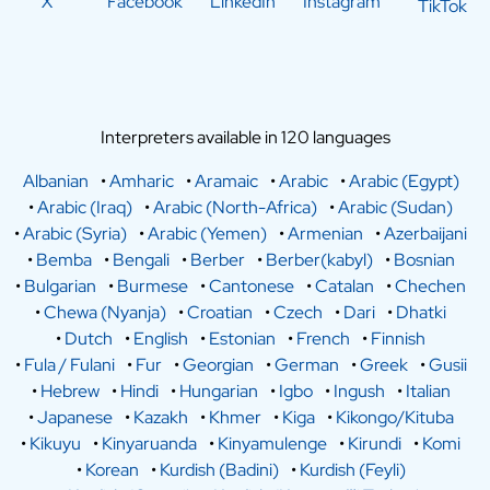
X
Facebook
LinkedIn
Instagram
TikTok
Interpreters available in 120 languages
Albanian
•
Amharic
•
Aramaic
•
Arabic
•
Arabic (Egypt)
•
Arabic (Iraq)
•
Arabic (North-Africa)
•
Arabic (Sudan)
•
Arabic (Syria)
•
Arabic (Yemen)
•
Armenian
•
Azerbaijani
•
Bemba
•
Bengali
•
Berber
•
Berber(kabyl)
•
Bosnian
•
Bulgarian
•
Burmese
•
Cantonese
•
Catalan
•
Chechen
•
Chewa (Nyanja)
•
Croatian
•
Czech
•
Dari
•
Dhatki
•
Dutch
•
English
•
Estonian
•
French
•
Finnish
•
Fula / Fulani
•
Fur
•
Georgian
•
German
•
Greek
•
Gusii
•
Hebrew
•
Hindi
•
Hungarian
•
Igbo
•
Ingush
•
Italian
•
Japanese
•
Kazakh
•
Khmer
•
Kiga
•
Kikongo/Kituba
•
Kikuyu
•
Kinyaruanda
•
Kinyamulenge
•
Kirundi
•
Komi
•
Korean
•
Kurdish (Badini)
•
Kurdish (Feyli)