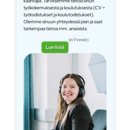
kääntäjiä. Tarvitsemme tietoa sinun
työkokemuksesta ja koulutuksesta (CV +
työtodistukset ja koulutodistukset).
Olemme sinuun yhteydessä pian ja saat
tarkempaa tietoa mm. ansioista.
(in Finnish)
Lue lisää