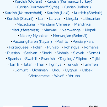
•
Kurdish (Gorani)
•
Kurdish (Kurmandži Turkey)
•
Kurdish (Kurmandži Syria)
•
Kurdish (Kalhori)
•
Kurdish (Kermanshahi)
•
Kurdish (Laki)
•
Kurdish (Shekak)
•
Kurdish (Sorani)
•
Lari
•
Latvian
•
Lingala
•
Lithuanian
•
Macedonia
•
Mandarin Chinese
•
Mandinka
•
Mari (tšeremissi)
•
Marwari
•
Namwanga
•
Nepali
•
Nkore / Nyankole
•
Norwegian (Bokmål)
•
Padaung Karen (Kayan)
•
Pashto
•
Persian/Farsi
•
Portuguese
•
Polish
•
Punjabi
•
Rohingya
•
Romania
•
Russian
•
Serbian
•
Sindhi
•
Sinhala
•
Slovak
•
Somali
•
Spanish
•
Swahili
•
Swedish
•
Tagalog / Filipino
•
Tajiki
•
Tamili
•
Tatar
•
Thai
•
Tigrinya
•
Turkish
•
Turkmen
•
Udmurt
•
Ukrainian
•
Urdu
•
Uyghur
•
Uzbek
•
Vietnamese
•
Wolof
•
Yoruba