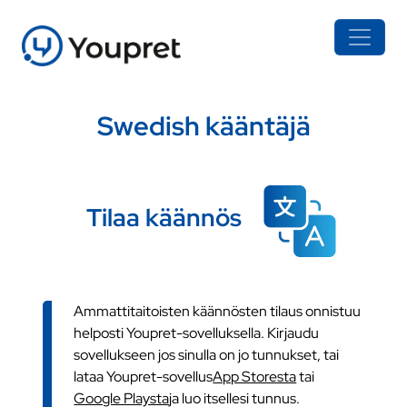
Swedish kääntäjä
Tilaa käännös
Ammattitaitoisten käännösten tilaus onnistuu
helposti Youpret-sovelluksella. Kirjaudu
sovellukseen jos sinulla on jo tunnukset, tai
lataa Youpret-sovellus
App Storesta
tai
Google Playsta
ja luo itsellesi tunnus.