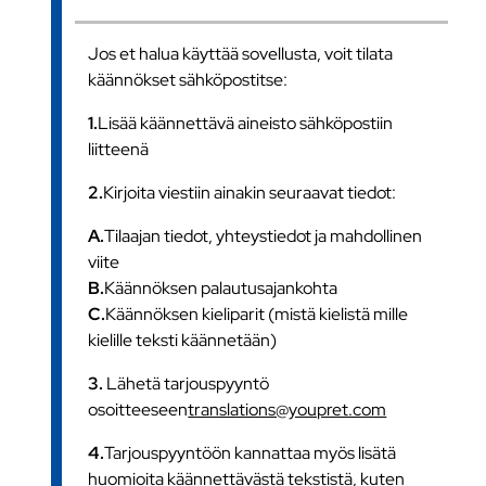
Jos et halua käyttää sovellusta, voit tilata
käännökset sähköpostitse:
1.
Lisää käännettävä aineisto sähköpostiin
liitteenä
2.
Kirjoita viestiin ainakin seuraavat tiedot:
A.
Tilaajan tiedot, yhteystiedot ja mahdollinen
viite
B.
Käännöksen palautusajankohta
C.
Käännöksen kieliparit (mistä kielistä mille
kielille teksti käännetään)
3.
Lähetä tarjouspyyntö
osoitteeseen
translations@youpret.com
4.
Tarjouspyyntöön kannattaa myös lisätä
huomioita käännettävästä tekstistä, kuten