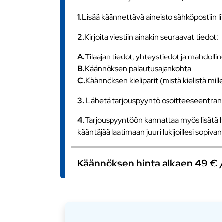
1.
Lisää käännettävä aineisto sähköpostiin l
2.
Kirjoita viestiin ainakin seuraavat tiedot:
A.
Tilaajan tiedot, yhteystiedot ja mahdollin
B.
Käännöksen palautusajankohta
C.
Käännöksen kieliparit (mistä kielistä mill
3.
Lähetä tarjouspyyntö osoitteeseen
tra
4.
Tarjouspyyntöön kannattaa myös lisätä h
kääntäjää laatimaan juuri lukijoillesi sopiv
Käännöksen hinta alkaen 49 € / s