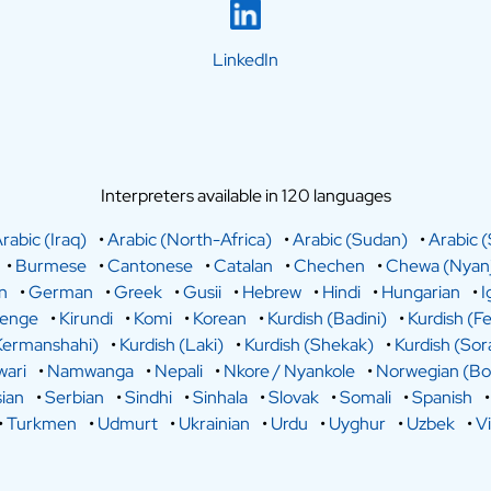
LinkedIn
Interpreters available in 120 languages
rabic (Iraq)
•
Arabic (North-Africa)
•
Arabic (Sudan)
•
Arabic (
•
Burmese
•
Cantonese
•
Catalan
•
Chechen
•
Chewa (Nyanj
n
•
German
•
Greek
•
Gusii
•
Hebrew
•
Hindi
•
Hungarian
•
I
lenge
•
Kirundi
•
Komi
•
Korean
•
Kurdish (Badini)
•
Kurdish (Fe
Kermanshahi)
•
Kurdish (Laki)
•
Kurdish (Shekak)
•
Kurdish (Sor
ari
•
Namwanga
•
Nepali
•
Nkore / Nyankole
•
Norwegian (Bo
ian
•
Serbian
•
Sindhi
•
Sinhala
•
Slovak
•
Somali
•
Spanish
•
Turkmen
•
Udmurt
•
Ukrainian
•
Urdu
•
Uyghur
•
Uzbek
•
V