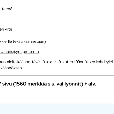
iitteenä
en viite
e kielille teksti käännetään)
nslations@youpret.com
uomioita käännettävästä tekstistä, kuten käännöksen kohdeyleisö
an käännöksen.
ivu (1560 merkkiä sis. välilyönnit) + alv.