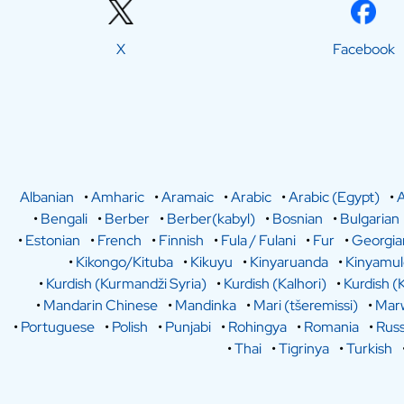
X
Facebook
Albanian
•
Amharic
•
Aramaic
•
Arabic
•
Arabic (Egypt)
•
A
•
Bengali
•
Berber
•
Berber(kabyl)
•
Bosnian
•
Bulgarian
•
Estonian
•
French
•
Finnish
•
Fula / Fulani
•
Fur
•
Georgia
•
Kikongo/Kituba
•
Kikuyu
•
Kinyaruanda
•
Kinyamu
•
Kurdish (Kurmandži Syria)
•
Kurdish (Kalhori)
•
Kurdish (
•
Mandarin Chinese
•
Mandinka
•
Mari (tšeremissi)
•
Marw
•
Portuguese
•
Polish
•
Punjabi
•
Rohingya
•
Romania
•
Russ
•
Thai
•
Tigrinya
•
Turkish