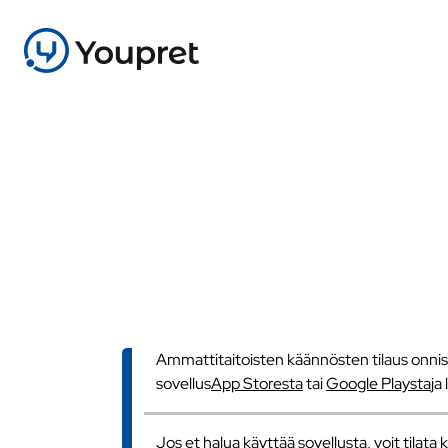
Ammattitaitoisten käännösten tilaus onnistu
sovellus
App Storesta
tai
Google Playsta
ja
Jos et halua käyttää sovellusta, voit tilat