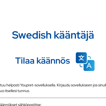
Swedish kääntäjä
Tilaa käännös
u helposti Youpret-sovelluksella. Kirjaudu sovellukseen jos sinull
 luo itsellesi tunnus.
a käännökset sähköpostitse: