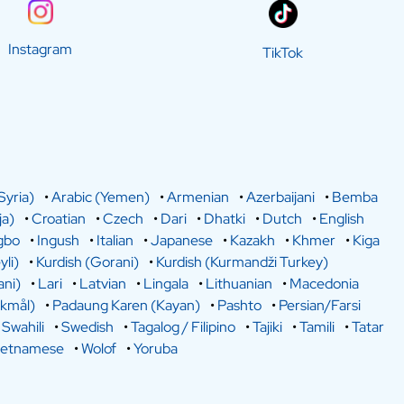
Instagram
TikTok
Syria)
•
Arabic (Yemen)
•
Armenian
•
Azerbaijani
•
Bemba
a)
•
Croatian
•
Czech
•
Dari
•
Dhatki
•
Dutch
•
English
gbo
•
Ingush
•
Italian
•
Japanese
•
Kazakh
•
Khmer
•
Kiga
yli)
•
Kurdish (Gorani)
•
Kurdish (Kurmandži Turkey)
ani)
•
Lari
•
Latvian
•
Lingala
•
Lithuanian
•
Macedonia
kmål)
•
Padaung Karen (Kayan)
•
Pashto
•
Persian/Farsi
•
Swahili
•
Swedish
•
Tagalog / Filipino
•
Tajiki
•
Tamili
•
Tatar
ietnamese
•
Wolof
•
Yoruba