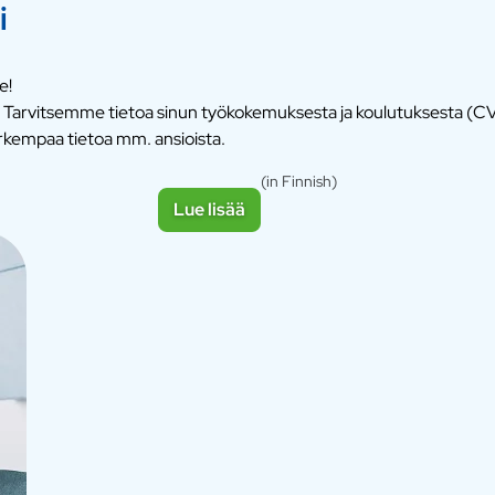
i
e!
. Tarvitsemme tietoa sinun työkokemuksesta ja koulutuksesta (CV 
rkempaa tietoa mm. ansioista.
(in Finnish)
Lue lisää