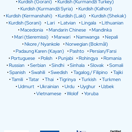
•
Kurdish (Gorani)
•
Kurdish (Kurmandži Turkey)
•
Kurdish (Kurmandži Syria)
•
Kurdish (Kalhori)
•
Kurdish (Kermanshahi)
•
Kurdish (Laki)
•
Kurdish (Shekak)
•
Kurdish (Sorani)
•
Lari
•
Latvian
•
Lingala
•
Lithuanian
•
Macedonia
•
Mandarin Chinese
•
Mandinka
•
Mari (tšeremissi)
•
Marwari
•
Namwanga
•
Nepali
•
Nkore / Nyankole
•
Norwegian (Bokmål)
•
Padaung Karen (Kayan)
•
Pashto
•
Persian/Farsi
•
Portuguese
•
Polish
•
Punjabi
•
Rohingya
•
Romania
•
Russian
•
Serbian
•
Sindhi
•
Sinhala
•
Slovak
•
Somali
•
Spanish
•
Swahili
•
Swedish
•
Tagalog / Filipino
•
Tajiki
•
Tamili
•
Tatar
•
Thai
•
Tigrinya
•
Turkish
•
Turkmen
•
Udmurt
•
Ukrainian
•
Urdu
•
Uyghur
•
Uzbek
•
Vietnamese
•
Wolof
•
Yoruba