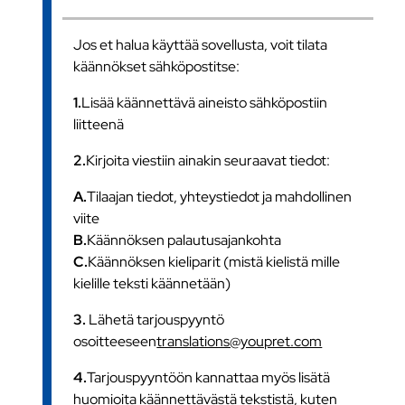
Jos et halua käyttää sovellusta, voit tilata
käännökset sähköpostitse:
1.
Lisää käännettävä aineisto sähköpostiin
liitteenä
2.
Kirjoita viestiin ainakin seuraavat tiedot:
A.
Tilaajan tiedot, yhteystiedot ja mahdollinen
viite
B.
Käännöksen palautusajankohta
C.
Käännöksen kieliparit (mistä kielistä mille
kielille teksti käännetään)
3.
Lähetä tarjouspyyntö
osoitteeseen
translations@youpret.com
4.
Tarjouspyyntöön kannattaa myös lisätä
huomioita käännettävästä tekstistä, kuten