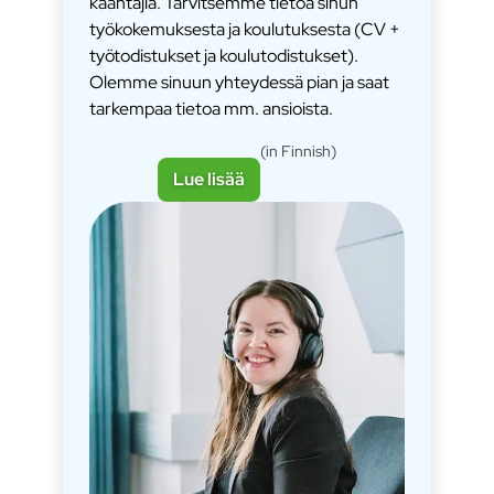
kääntäjiä. Tarvitsemme tietoa sinun
työkokemuksesta ja koulutuksesta (CV +
työtodistukset ja koulutodistukset).
Olemme sinuun yhteydessä pian ja saat
tarkempaa tietoa mm. ansioista.
(in Finnish)
Lue lisää