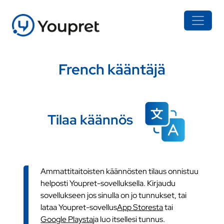
French kääntäjä
Tilaa käännös
Ammattitaitoisten käännösten tilaus onnistuu
helposti Youpret-sovelluksella. Kirjaudu
sovellukseen jos sinulla on jo tunnukset, tai
lataa Youpret-sovellus
App Storesta
tai
Google Playsta
ja luo itsellesi tunnus.