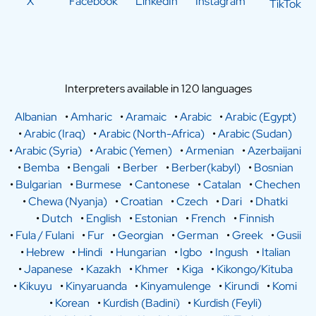
X
Facebook
LinkedIn
Instagram
TikTok
Interpreters available in 120 languages
Albanian
•
Amharic
•
Aramaic
•
Arabic
•
Arabic (Egypt)
•
Arabic (Iraq)
•
Arabic (North-Africa)
•
Arabic (Sudan)
•
Arabic (Syria)
•
Arabic (Yemen)
•
Armenian
•
Azerbaijani
•
Bemba
•
Bengali
•
Berber
•
Berber(kabyl)
•
Bosnian
•
Bulgarian
•
Burmese
•
Cantonese
•
Catalan
•
Chechen
•
Chewa (Nyanja)
•
Croatian
•
Czech
•
Dari
•
Dhatki
•
Dutch
•
English
•
Estonian
•
French
•
Finnish
•
Fula / Fulani
•
Fur
•
Georgian
•
German
•
Greek
•
Gusii
•
Hebrew
•
Hindi
•
Hungarian
•
Igbo
•
Ingush
•
Italian
•
Japanese
•
Kazakh
•
Khmer
•
Kiga
•
Kikongo/Kituba
•
Kikuyu
•
Kinyaruanda
•
Kinyamulenge
•
Kirundi
•
Komi
•
Korean
•
Kurdish (Badini)
•
Kurdish (Feyli)