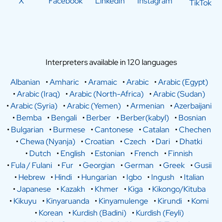
X
Facebook
LinkedIn
Instagram
TikTok
Interpreters available in 120 languages
Albanian
•
Amharic
•
Aramaic
•
Arabic
•
Arabic (Egypt)
•
Arabic (Iraq)
•
Arabic (North-Africa)
•
Arabic (Sudan)
•
Arabic (Syria)
•
Arabic (Yemen)
•
Armenian
•
Azerbaijani
•
Bemba
•
Bengali
•
Berber
•
Berber(kabyl)
•
Bosnian
•
Bulgarian
•
Burmese
•
Cantonese
•
Catalan
•
Chechen
•
Chewa (Nyanja)
•
Croatian
•
Czech
•
Dari
•
Dhatki
•
Dutch
•
English
•
Estonian
•
French
•
Finnish
•
Fula / Fulani
•
Fur
•
Georgian
•
German
•
Greek
•
Gusii
•
Hebrew
•
Hindi
•
Hungarian
•
Igbo
•
Ingush
•
Italian
•
Japanese
•
Kazakh
•
Khmer
•
Kiga
•
Kikongo/Kituba
•
Kikuyu
•
Kinyaruanda
•
Kinyamulenge
•
Kirundi
•
Komi
•
Korean
•
Kurdish (Badini)
•
Kurdish (Feyli)