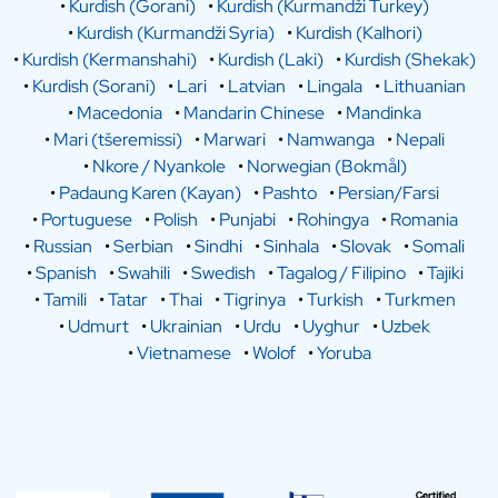
•
Kurdish (Gorani)
•
Kurdish (Kurmandži Turkey)
•
Kurdish (Kurmandži Syria)
•
Kurdish (Kalhori)
•
Kurdish (Kermanshahi)
•
Kurdish (Laki)
•
Kurdish (Shekak)
•
Kurdish (Sorani)
•
Lari
•
Latvian
•
Lingala
•
Lithuanian
•
Macedonia
•
Mandarin Chinese
•
Mandinka
•
Mari (tšeremissi)
•
Marwari
•
Namwanga
•
Nepali
•
Nkore / Nyankole
•
Norwegian (Bokmål)
•
Padaung Karen (Kayan)
•
Pashto
•
Persian/Farsi
•
Portuguese
•
Polish
•
Punjabi
•
Rohingya
•
Romania
•
Russian
•
Serbian
•
Sindhi
•
Sinhala
•
Slovak
•
Somali
•
Spanish
•
Swahili
•
Swedish
•
Tagalog / Filipino
•
Tajiki
•
Tamili
•
Tatar
•
Thai
•
Tigrinya
•
Turkish
•
Turkmen
•
Udmurt
•
Ukrainian
•
Urdu
•
Uyghur
•
Uzbek
•
Vietnamese
•
Wolof
•
Yoruba