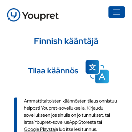
Finnish kääntäjä
Tilaa käännös
Ammattitaitoisten käännösten tilaus onnistuu
helposti Youpret-sovelluksella. Kirjaudu
sovellukseen jos sinulla on jo tunnukset, tai
lataa Youpret-sovellus
App Storesta
tai
Google Playsta
ja luo itsellesi tunnus.