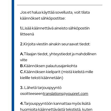
Jos et halua käyttää sovellusta, voit tilata
käännökset sähköpostitse:
1.
Lisää käännettävä aineisto sähköpostiin
liitteenä
2.
Kirjoita viestiin ainakin seuraavat tiedot:
A.
Tilaajan tiedot, yhteystiedot ja mahdollinen
viite
B.
Käännöksen palautusajankohta
C.
Käännöksen kieliparit (mistä kielistä mille
kielille teksti käännetään)
3.
Lähetä tarjouspyyntö
osoitteeseen
translations@youpret.com
4.
Tarjouspyyntöön kannattaa myös lisätä
huomioita käännettävästä tekstistä, kuten