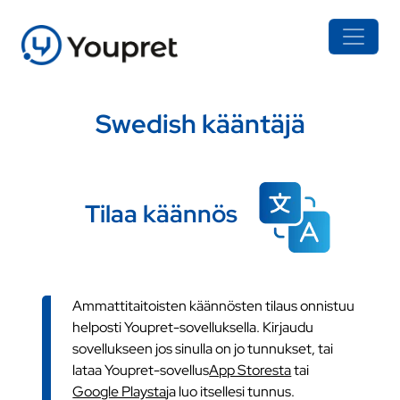
Swedish kääntäjä
Tilaa käännös
Ammattitaitoisten käännösten tilaus onnistuu
helposti Youpret-sovelluksella. Kirjaudu
sovellukseen jos sinulla on jo tunnukset, tai
lataa Youpret-sovellus
App Storesta
tai
Google Playsta
ja luo itsellesi tunnus.