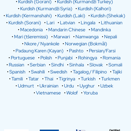
•
Kurdish (Gorani)
•
Kurdish (Kurmandži Turkey)
•
Kurdish (Kurmandži Syria)
•
Kurdish (Kalhori)
•
Kurdish (Kermanshahi)
•
Kurdish (Laki)
•
Kurdish (Shekak)
•
Kurdish (Sorani)
•
Lari
•
Latvian
•
Lingala
•
Lithuanian
•
Macedonia
•
Mandarin Chinese
•
Mandinka
•
Mari (tšeremissi)
•
Marwari
•
Namwanga
•
Nepali
•
Nkore / Nyankole
•
Norwegian (Bokmål)
•
Padaung Karen (Kayan)
•
Pashto
•
Persian/Farsi
•
Portuguese
•
Polish
•
Punjabi
•
Rohingya
•
Romania
•
Russian
•
Serbian
•
Sindhi
•
Sinhala
•
Slovak
•
Somali
•
Spanish
•
Swahili
•
Swedish
•
Tagalog / Filipino
•
Tajiki
•
Tamili
•
Tatar
•
Thai
•
Tigrinya
•
Turkish
•
Turkmen
•
Udmurt
•
Ukrainian
•
Urdu
•
Uyghur
•
Uzbek
•
Vietnamese
•
Wolof
•
Yoruba