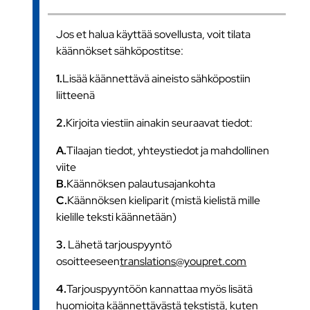
Jos et halua käyttää sovellusta, voit tilata
käännökset sähköpostitse:
1.
Lisää käännettävä aineisto sähköpostiin
liitteenä
2.
Kirjoita viestiin ainakin seuraavat tiedot:
A.
Tilaajan tiedot, yhteystiedot ja mahdollinen
viite
B.
Käännöksen palautusajankohta
C.
Käännöksen kieliparit (mistä kielistä mille
kielille teksti käännetään)
3.
Lähetä tarjouspyyntö
osoitteeseen
translations@youpret.com
4.
Tarjouspyyntöön kannattaa myös lisätä
huomioita käännettävästä tekstistä, kuten