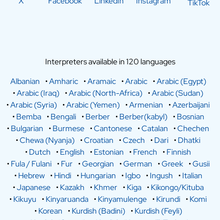
X
Facebook
LinkedIn
Instagram
TikTok
Interpreters available in 120 languages
Albanian
•
Amharic
•
Aramaic
•
Arabic
•
Arabic (Egypt)
•
Arabic (Iraq)
•
Arabic (North-Africa)
•
Arabic (Sudan)
•
Arabic (Syria)
•
Arabic (Yemen)
•
Armenian
•
Azerbaijani
•
Bemba
•
Bengali
•
Berber
•
Berber(kabyl)
•
Bosnian
•
Bulgarian
•
Burmese
•
Cantonese
•
Catalan
•
Chechen
•
Chewa (Nyanja)
•
Croatian
•
Czech
•
Dari
•
Dhatki
•
Dutch
•
English
•
Estonian
•
French
•
Finnish
•
Fula / Fulani
•
Fur
•
Georgian
•
German
•
Greek
•
Gusii
•
Hebrew
•
Hindi
•
Hungarian
•
Igbo
•
Ingush
•
Italian
•
Japanese
•
Kazakh
•
Khmer
•
Kiga
•
Kikongo/Kituba
•
Kikuyu
•
Kinyaruanda
•
Kinyamulenge
•
Kirundi
•
Komi
•
Korean
•
Kurdish (Badini)
•
Kurdish (Feyli)