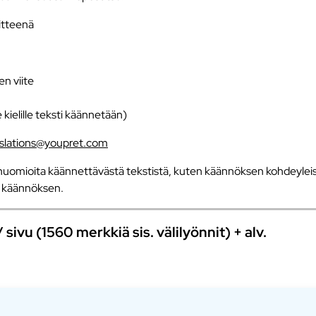
iitteenä
en viite
e kielille teksti käännetään)
nslations@youpret.com
uomioita käännettävästä tekstistä, kuten käännöksen kohdeyleisö
an käännöksen.
ivu (1560 merkkiä sis. välilyönnit) + alv.