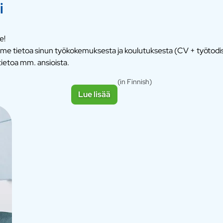
i
e!
semme tietoa sinun työkokemuksesta ja koulutuksesta (CV + työtod
ietoa mm. ansioista.
(in Finnish)
Lue lisää