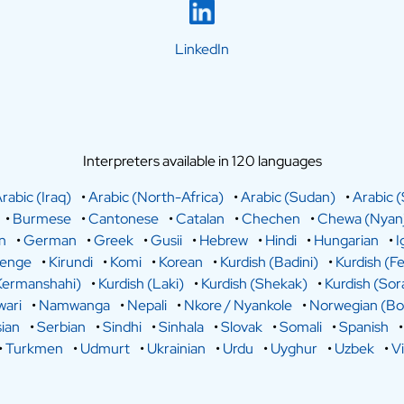
LinkedIn
Interpreters available in 120 languages
rabic (Iraq)
•
Arabic (North-Africa)
•
Arabic (Sudan)
•
Arabic (
•
Burmese
•
Cantonese
•
Catalan
•
Chechen
•
Chewa (Nyanj
n
•
German
•
Greek
•
Gusii
•
Hebrew
•
Hindi
•
Hungarian
•
I
lenge
•
Kirundi
•
Komi
•
Korean
•
Kurdish (Badini)
•
Kurdish (Fe
Kermanshahi)
•
Kurdish (Laki)
•
Kurdish (Shekak)
•
Kurdish (Sor
ari
•
Namwanga
•
Nepali
•
Nkore / Nyankole
•
Norwegian (Bo
ian
•
Serbian
•
Sindhi
•
Sinhala
•
Slovak
•
Somali
•
Spanish
•
Turkmen
•
Udmurt
•
Ukrainian
•
Urdu
•
Uyghur
•
Uzbek
•
V