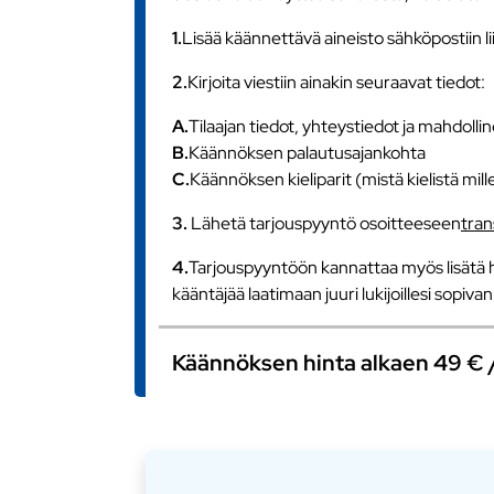
1.
Lisää käännettävä aineisto sähköpostiin l
2.
Kirjoita viestiin ainakin seuraavat tiedot:
A.
Tilaajan tiedot, yhteystiedot ja mahdollin
B.
Käännöksen palautusajankohta
C.
Käännöksen kieliparit (mistä kielistä mill
3.
Lähetä tarjouspyyntö osoitteeseen
tra
4.
Tarjouspyyntöön kannattaa myös lisätä h
kääntäjää laatimaan juuri lukijoillesi sopiv
Käännöksen hinta alkaen 49 € / s