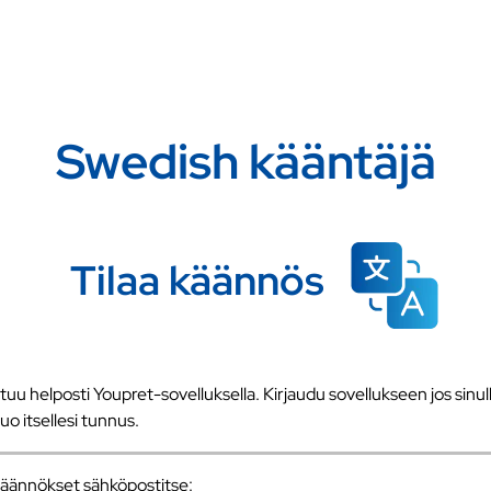
Swedish kääntäjä
Tilaa käännös
u helposti Youpret-sovelluksella. Kirjaudu sovellukseen jos sinull
 luo itsellesi tunnus.
a käännökset sähköpostitse: