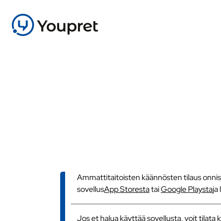
Ammattitaitoisten käännösten tilaus onnistu
sovellus
App Storesta
tai
Google Playsta
ja
Jos et halua käyttää sovellusta, voit tilat