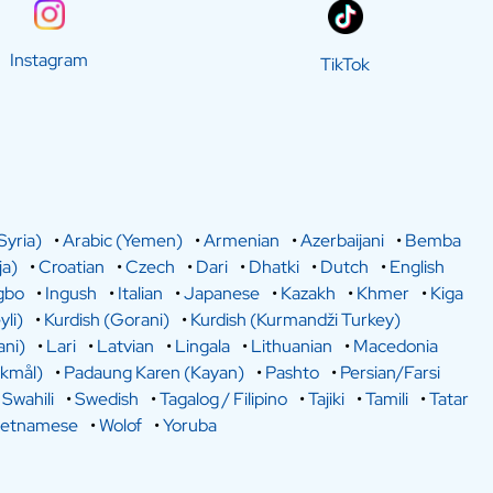
Instagram
TikTok
Syria)
•
Arabic (Yemen)
•
Armenian
•
Azerbaijani
•
Bemba
a)
•
Croatian
•
Czech
•
Dari
•
Dhatki
•
Dutch
•
English
gbo
•
Ingush
•
Italian
•
Japanese
•
Kazakh
•
Khmer
•
Kiga
yli)
•
Kurdish (Gorani)
•
Kurdish (Kurmandži Turkey)
ani)
•
Lari
•
Latvian
•
Lingala
•
Lithuanian
•
Macedonia
kmål)
•
Padaung Karen (Kayan)
•
Pashto
•
Persian/Farsi
•
Swahili
•
Swedish
•
Tagalog / Filipino
•
Tajiki
•
Tamili
•
Tatar
ietnamese
•
Wolof
•
Yoruba