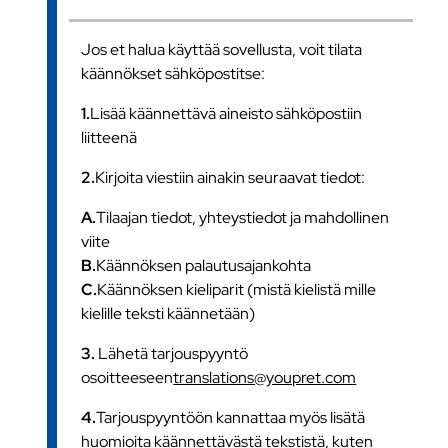
Jos et halua käyttää sovellusta, voit tilata
käännökset sähköpostitse:
1.
Lisää käännettävä aineisto sähköpostiin
liitteenä
2.
Kirjoita viestiin ainakin seuraavat tiedot:
A.
Tilaajan tiedot, yhteystiedot ja mahdollinen
viite
B.
Käännöksen palautusajankohta
C.
Käännöksen kieliparit (mistä kielistä mille
kielille teksti käännetään)
3.
Lähetä tarjouspyyntö
osoitteeseen
translations@youpret.com
4.
Tarjouspyyntöön kannattaa myös lisätä
huomioita käännettävästä tekstistä, kuten