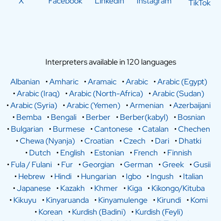
X
Facebook
LinkedIn
Instagram
TikTok
Interpreters available in 120 languages
Albanian
•
Amharic
•
Aramaic
•
Arabic
•
Arabic (Egypt)
•
Arabic (Iraq)
•
Arabic (North-Africa)
•
Arabic (Sudan)
•
Arabic (Syria)
•
Arabic (Yemen)
•
Armenian
•
Azerbaijani
•
Bemba
•
Bengali
•
Berber
•
Berber(kabyl)
•
Bosnian
•
Bulgarian
•
Burmese
•
Cantonese
•
Catalan
•
Chechen
•
Chewa (Nyanja)
•
Croatian
•
Czech
•
Dari
•
Dhatki
•
Dutch
•
English
•
Estonian
•
French
•
Finnish
•
Fula / Fulani
•
Fur
•
Georgian
•
German
•
Greek
•
Gusii
•
Hebrew
•
Hindi
•
Hungarian
•
Igbo
•
Ingush
•
Italian
•
Japanese
•
Kazakh
•
Khmer
•
Kiga
•
Kikongo/Kituba
•
Kikuyu
•
Kinyaruanda
•
Kinyamulenge
•
Kirundi
•
Komi
•
Korean
•
Kurdish (Badini)
•
Kurdish (Feyli)