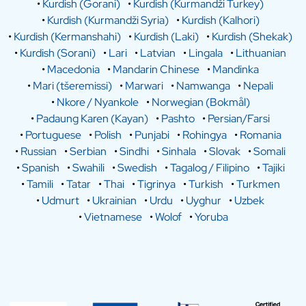
•
Kurdish (Gorani)
•
Kurdish (Kurmandži Turkey)
•
Kurdish (Kurmandži Syria)
•
Kurdish (Kalhori)
•
Kurdish (Kermanshahi)
•
Kurdish (Laki)
•
Kurdish (Shekak)
•
Kurdish (Sorani)
•
Lari
•
Latvian
•
Lingala
•
Lithuanian
•
Macedonia
•
Mandarin Chinese
•
Mandinka
•
Mari (tšeremissi)
•
Marwari
•
Namwanga
•
Nepali
•
Nkore / Nyankole
•
Norwegian (Bokmål)
•
Padaung Karen (Kayan)
•
Pashto
•
Persian/Farsi
•
Portuguese
•
Polish
•
Punjabi
•
Rohingya
•
Romania
•
Russian
•
Serbian
•
Sindhi
•
Sinhala
•
Slovak
•
Somali
•
Spanish
•
Swahili
•
Swedish
•
Tagalog / Filipino
•
Tajiki
•
Tamili
•
Tatar
•
Thai
•
Tigrinya
•
Turkish
•
Turkmen
•
Udmurt
•
Ukrainian
•
Urdu
•
Uyghur
•
Uzbek
•
Vietnamese
•
Wolof
•
Yoruba