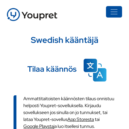
Swedish kääntäjä
Tilaa käännös
Ammattitaitoisten käännösten tilaus onnistuu
helposti Youpret-sovelluksella. Kirjaudu
sovellukseen jos sinulla on jo tunnukset, tai
lataa Youpret-sovellus
App Storesta
tai
Google Playsta
ja luo itsellesi tunnus.